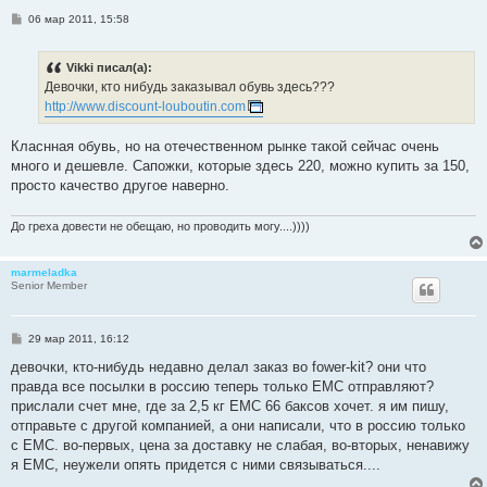
С
06 мар 2011, 15:58
о
о
б
Vikki писал(а):
щ
е
Девочки, кто нибудь заказывал обувь здесь???
н
http://www.discount-louboutin.com
и
е
Класнная обувь, но на отечественном рынке такой сейчас очень
много и дешевле. Сапожки, которые здесь 220, можно купить за 150,
просто качество другое наверно.
До греха довести не обещаю, но проводить могу....))))
marmeladka
Senior Member
С
29 мар 2011, 16:12
о
о
девочки, кто-нибудь недавно делал заказ во fower-kit? они что
б
правда все посылки в россию теперь только ЕМС отправляют?
щ
е
прислали счет мне, где за 2,5 кг ЕМС 66 баксов хочет. я им пишу,
н
отправьте с другой компанией, а они написали, что в россию только
и
е
с ЕМС. во-первых, цена за доставку не слабая, во-вторых, ненавижу
я ЕМС, неужели опять придется с ними связываться....