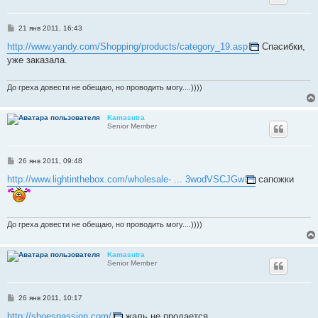
С
21 янв 2011, 16:43
о
о
http://www.yandy.com/Shopping/products/category_19.asp
Спасибки,
б
уже заказала.
щ
е
н
и
До греха довести не обещаю, но проводить могу....))))
е
Kamasutra
Senior Member
С
26 янв 2011, 09:48
о
о
http://www.lightinthebox.com/wholesale- ... 3wodVSCJGw
сапожки
б
щ
е
н
и
До греха довести не обещаю, но проводить могу....))))
е
Kamasutra
Senior Member
С
26 янв 2011, 10:17
о
о
http://shoespassion.com/
жаль не продается