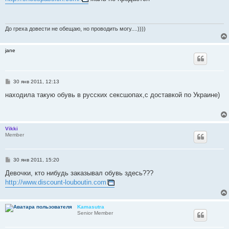
б
щ
е
н
и
До греха довести не обещаю, но проводить могу....))))
е
jane
С
30 янв 2011, 12:13
о
о
находила такую обувь в русских сексшопах,с доставкой по Украине)
б
щ
е
н
и
Vikki
е
Member
С
30 янв 2011, 15:20
о
о
Девочки, кто нибудь заказывал обувь здесь???
б
http://www.discount-louboutin.com
щ
е
н
и
Kamasutra
е
Senior Member