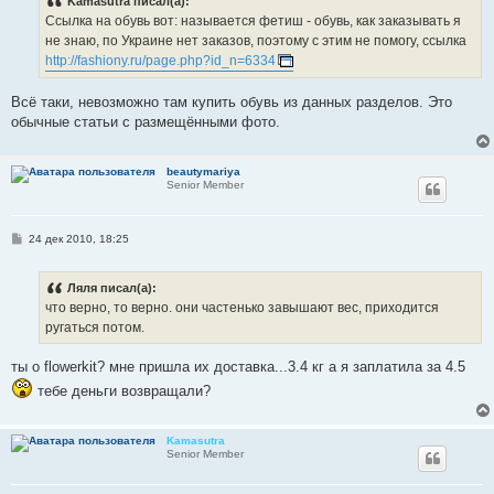
Kamasutra писал(а):
щ
е
Ссылка на обувь вот: называется фетиш - обувь, как заказывать я
н
не знаю, по Украине нет заказов, поэтому с этим не помогу, ссылка
и
е
http://fashiony.ru/page.php?id_n=6334
Всё таки, невозможно там купить обувь из данных разделов. Это
обычные статьи с размещёнными фото.
beautymariya
Senior Member
С
24 дек 2010, 18:25
о
о
б
Ляля писал(а):
щ
е
что верно, то верно. они частенько завышают вес, приходится
н
ругаться потом.
и
е
ты о flowerkit? мне пришла их доставка...3.4 кг а я заплатила за 4.5
тебе деньги возвращали?
Kamasutra
Senior Member