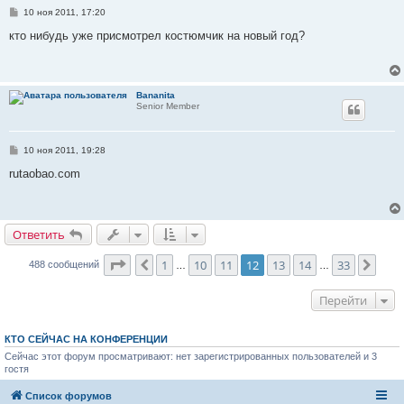
С
10 ноя 2011, 17:20
о
о
кто нибудь уже присмотрел костюмчик на новый год?
б
щ
е
н
и
Bananita
е
Senior Member
С
10 ноя 2011, 19:28
о
о
rutaobao.com
б
щ
е
н
и
Ответить
е
Страница
12
из
33
1
10
11
12
13
14
33
Пред.
След
488 сообщений
…
…
Перейти
КТО СЕЙЧАС НА КОНФЕРЕНЦИИ
Сейчас этот форум просматривают: нет зарегистрированных пользователей и 3
гостя
Список форумов