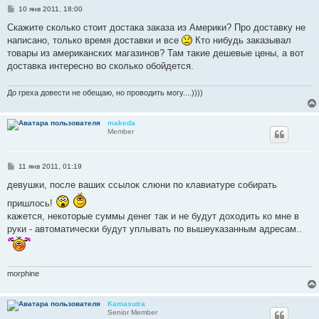
С
10 янв 2011, 18:00
о
о
Скажите сколько стоит достака заказа из Америки? Про доставку не
б
написано, только время доставки и все
Кто нибудь заказывал
щ
е
товары из американских магазинов? Там такие дешевые цены, а вот
н
доставка интересно во сколько обойдется.
и
е
До греха довести не обещаю, но проводить могу....))))
makeda
Member
С
11 янв 2011, 01:19
о
о
девушки, после ваших ссылок слюни по клавиатуре собирать
б
щ
пришлось!
е
кажется, некоторые суммы денег так и не будут доходить ко мне в
н
и
руки - автоматически будут уплывать по вышеуказанным адресам..
е
morphine
Kamasutra
Senior Member