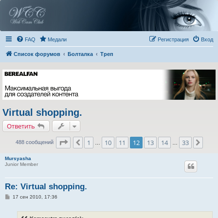
FAQ
Медали
Регистрация
Вход
Список форумов
Болталка
Треп
Virtual shopping.
Ответить
Страница
12
из
33
1
10
11
12
13
14
33
Пред.
След
488 сообщений
…
…
Mursyasha
Junior Member
Re: Virtual shopping.
С
17 сен 2010, 17:36
о
о
б