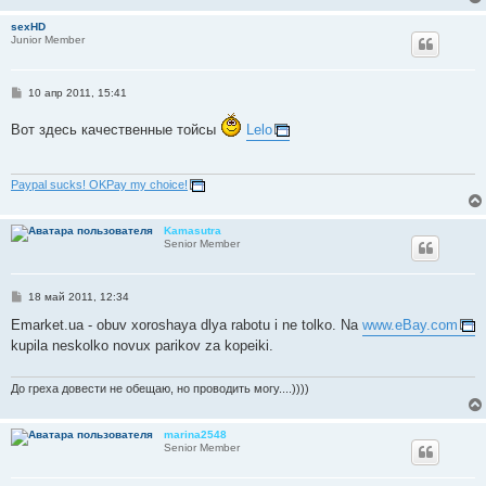
sexHD
Junior Member
С
10 апр 2011, 15:41
о
о
Вот здесь качественные тойсы
Lelo
б
щ
е
н
и
Paypal sucks! OKPay my choice!
е
Kamasutra
Senior Member
С
18 май 2011, 12:34
о
о
Emarket.ua - obuv xoroshaya dlya rabotu i ne tolko. Na
www.eBay.com
б
kupila neskolko novux parikov za kopeiki.
щ
е
н
и
До греха довести не обещаю, но проводить могу....))))
е
marina2548
Senior Member