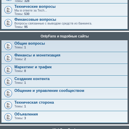
Темы:
328
Технические вопросы
Мы в ответе за Tech...
Темы:
530
Финансовые вопросы
Вопросы связанные с выводом средств из банкинга.
Темы:
95
OnlyFans и подобные сайты
Общие вопросы
Темы:
1
Финансы и монетизация
Темы:
2
Маркетинг и трафик
Темы:
8
Создание контента
Темы:
1
Общение и управление сообществом
Техническая сторона
Темы:
1
Объявления
Темы:
3