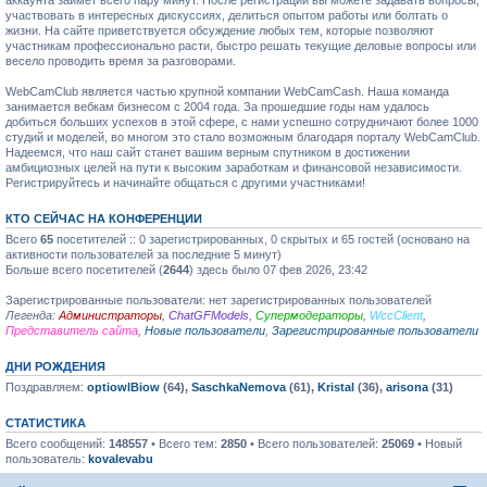
аккаунта займет всего пару минут. После регистрации вы можете задавать вопросы,
участвовать в интересных дискуссиях, делиться опытом работы или болтать о
жизни. На сайте приветствуется обсуждение любых тем, которые позволяют
участникам профессионально расти, быстро решать текущие деловые вопросы или
весело проводить время за разговорами.
WebCamClub является частью крупной компании WebCamCash. Наша команда
занимается вебкам бизнесом с 2004 года. За прошедшие годы нам удалось
добиться больших успехов в этой сфере, с нами успешно сотрудничают более 1000
студий и моделей, во многом это стало возможным благодаря порталу WebCamClub.
Надеемся, что наш сайт станет вашим верным спутником в достижении
амбициозных целей на пути к высоким заработкам и финансовой независимости.
Регистрируйтесь и начинайте общаться с другими участниками!
КТО СЕЙЧАС НА КОНФЕРЕНЦИИ
Всего
65
посетителей :: 0 зарегистрированных, 0 скрытых и 65 гостей (основано на
активности пользователей за последние 5 минут)
Больше всего посетителей (
2644
) здесь было 07 фев 2026, 23:42
Зарегистрированные пользователи: нет зарегистрированных пользователей
Легенда:
Администраторы
,
ChatGFModels
,
Супермодераторы
,
WccClient
,
Представитель сайта
,
Новые пользователи
,
Зарегистрированные пользователи
ДНИ РОЖДЕНИЯ
Поздравляем:
optiowlBiow
(64),
SaschkaNemova
(61),
Kristal
(36),
arisona
(31)
СТАТИСТИКА
Всего сообщений:
148557
• Всего тем:
2850
• Всего пользователей:
25069
• Новый
пользователь:
kovalevabu