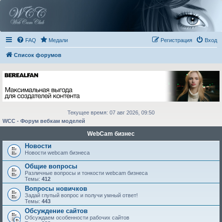
FAQ
Медали
Регистрация
Вход
Список форумов
Текущее время: 07 авг 2026, 09:50
WCC - Форум вебкам моделей
WebCam бизнес
Новости
Новости webcam бизнеса
Общие вопросы
Различные вопросы и тонкости webcam бизнеса
Темы:
412
Вопросы новичков
Задай глупый вопрос и получи умный ответ!
Темы:
443
Обсуждение сайтов
Обсуждаем особенности рабочих сайтов