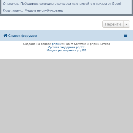
Описание
Победитель ежегодного конкурса на стримейте с призом от Gucci
Получатели
Медаль не опубликована
Перейти
Список форумов
Создано на основе
phpBB
® Forum Software © phpBB Limited
Русская поддержка phpBB
Моды и расширения phpBB