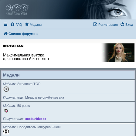
FAQ
Медали
Регистрация
Вход
Список форумов
Медали
Медали
Streamate TOP
Получатели
Медаль не опубликована
Медали
50 posts
Получатели
xxxbarbiexxx
Медали
Победитель конкурса Gucci