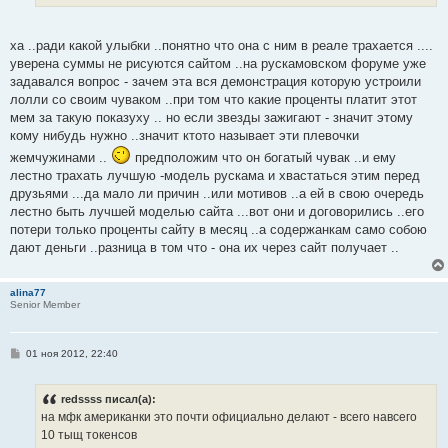
ха ..ради какой улыбки ..понятно что она с ним в реале трахается ....
уверена суммы не рисуются сайтом ..на рускамовском форуме уже
задавался вопрос - зачем эта вся демонстрация которую устроили
лолли со своим чуваком ..при том что какие проценты платит этот
мем за такую показуху .. но если звезды зажигают - значит этому
кому нибудь нужно ..значит ктото называет эти плевочки
жемчужинами ..
предположим что он богатый чувак ..и ему
лестно трахать лучшую -модель рускама и хвастаться этим перед
друзьями ...да мало ли причин ..или мотивов ..а ей в свою очередь
лестно быть лучшей моделью сайта ...вот они и договорились ..его
потери только проценты сайту в месяц ..а содержанкам само собою
дают деньги ..разница в том что - она их через сайт получает ..
alina77
Senior Member
С
01 ноя 2012, 22:40
о
о
б
redssss писал(а):
щ
е
на мфк американки это почти официально делают - всего навсего
н
10 тыщ токенсов
и