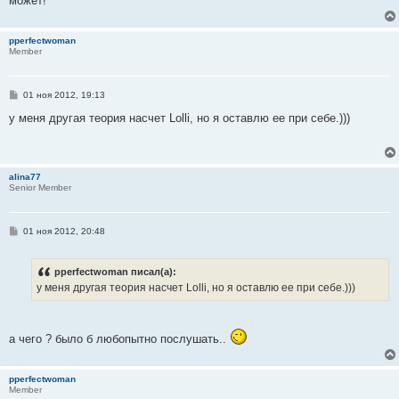
может!
pperfectwoman
Member
С
01 ноя 2012, 19:13
о
о
у меня другая теория насчет Lolli, но я оставлю ее при себе.)))
б
щ
е
н
и
alina77
е
Senior Member
С
01 ноя 2012, 20:48
о
о
б
pperfectwoman писал(а):
щ
е
у меня другая теория насчет Lolli, но я оставлю ее при себе.)))
н
и
е
а чего ? было б любопытно послушать..
pperfectwoman
Member