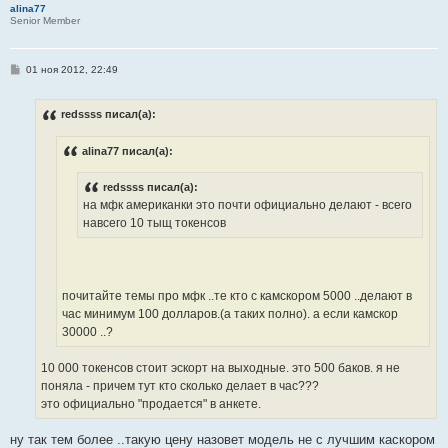
alina77
Senior Member
С
01 ноя 2012, 22:49
о
о
б
redssss писал(а):
щ
е
н
alina77 писал(а):
и
е
redssss писал(а):
на мфк американки это почти официально делают - всего
навсего 10 тыщ токенсов
почитайте темы про мфк ..те кто с камскором 5000 ..делают в
час минимум 100 долларов.(а таких полно). а если камскор
30000 ..?
10 000 токенсов стоит эскорт на выходные. это 500 баков. я не
поняла - причем тут кто сколько делает в час???
это официально "продается" в анкете.
ну так тем более ..такую цену назовет модель не с лучшим каскором