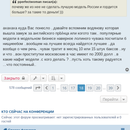
pperfectwoman писал(а):
щ
е
почему же из нее не сделать лучшую модель России и гордится
н
больше? за такие то деньги! )))
и
е
ахахаха куда Вас понесло ..давайте вспомним водянову которая
вышла замуж за английского прЫнца или когото там.. популярные
модели в модельном бизнесе наверное лолиного чувака посчитали б
нищиеебом ..вообщем на лучшее всегда найдется лучшее ..да
вообще о чем речь ..чувак тратит в месяц 10 или 15 штук баксов ..ну
и что ..вон проститутки московские в час имеют по 2000 долл ..в
какие нафиг модели .с кого делать ? ..пусть хоть такому радуется
...что постоянный..
Закрыто
Страница
18
из
39
1
16
17
18
19
20
39
Пред.
След
578 сообщений
…
…
Перейти
КТО СЕЙЧАС НА КОНФЕРЕНЦИИ
Сейчас этот форум просматривают: нет зарегистрированных пользователей и 0
гостей