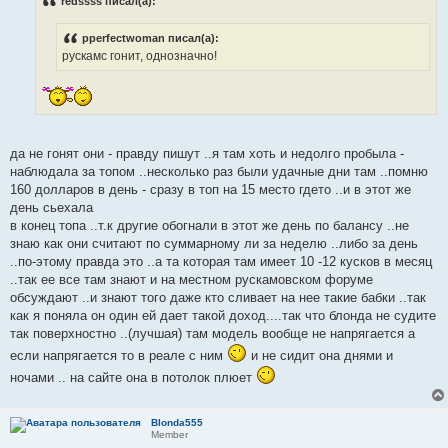
redssss писал(а):
щ
е
н
pperfectwoman писал(а):
и
е
рускамс гонит, однозначно!
да не гонят они - правду пишут ..я там хоть и недолго пробыла -
наблюдала за топом ..несколько раз были удачные дни там ..помню
160 долларов в день - сразу в топ на 15 место гдето ..и в этот же
день сьехала
в конец топа ..т.к другие обогнали в этот же день по балансу ..не
знаю как они считают по суммарному ли за неделю ..либо за день
..по-этому правда это ..а та которая там имеет 10 -12 кусков в месяц
..так ее все там знают и на местном рускамовском форуме
обсуждают ..и знают того даже кто сливает на нее такие бабки ..так
как я поняла он один ей дает такой доход....так что блонда не судите
так поверхностно ..(лучшая) там модель вообще не напрягается а
если напрягается то в реале с ним
и не сидит она днями и
ночами .. на сайте она в потолок плюет
Blonda555
Member