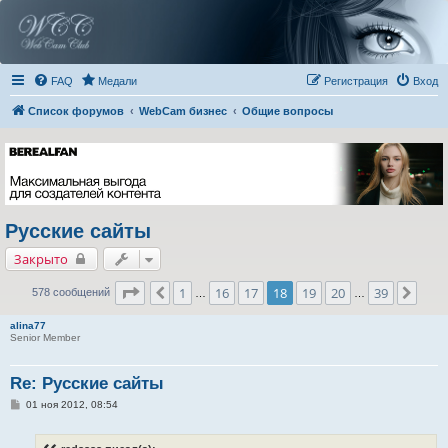
FAQ
Медали
Регистрация
Вход
Список форумов
WebCam бизнес
Общие вопросы
Русские сайты
Закрыто
Страница
18
из
39
1
16
17
18
19
20
39
Пред.
След
578 сообщений
…
…
alina77
Senior Member
Re: Русские сайты
С
01 ноя 2012, 08:54
о
о
б