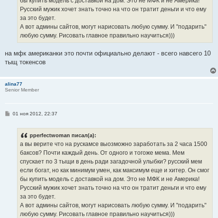
бы купить модель с доставкой на дом. Это не МФК и не Америка!
Русский мужик хочет знать точно на что он тратит деньги и что ему
за это будет.
А вот админы сайтов, могут нарисовать любую сумму. И "подарить"
любую сумму. Рисовать главное правильно научиться)))
на мфк американки это почти официально делают - всего навсего 10
тыщ токенсов
alina77
Senior Member
С
01 ноя 2012, 22:37
о
о
б
pperfectwoman писал(а):
щ
е
а вы верите что на рускамсе выозможно заработать за 2 часа 1500
н
баксов? Почти каждый день. От одного и тогоже мема. Мем
и
е
спускает по 3 тыщи в день ради загадочной улыбки? русский мем
если богат, но как минимум умен, как максимум еще и хитер. Он смог
бы купить модель с доставкой на дом. Это не МФК и не Америка!
Русский мужик хочет знать точно на что он тратит деньги и что ему
за это будет.
А вот админы сайтов, могут нарисовать любую сумму. И "подарить"
любую сумму. Рисовать главное правильно научиться)))