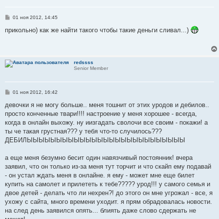
С
01 ноя 2012, 14:45
о
о
прикольно) как же найти такого чтобы такие деньги сливал...)
б
щ
е
н
и
redssss
е
Senior Member
С
01 ноя 2012, 16:42
о
о
девочки я не могу больше.. меня тошнит от этих уродов и дебилов..
б
просто конченные твари!!!! настроение у меня хорошее - всегда,
щ
е
когда в онлайн выхожу. ну иизгадать сволочи все своим - покажи! а
н
ты че такая грустная??? у тебя что-то случилось???
и
е
ДЕБИЛЫЫЫЫЫЫЫЫЫЫЫЫЫЫЫЫЫЫЫЫЫЫЫЫЫЫЫ
а еще меня безумно бесит один навязчивый постоянник! вчера
заявил, что он только из-за меня тут торчит и что скайп ему подавай
- он устал ждать меня в онлайне. я ему - может мне еще билет
купить на самолет и прилететь к тебе????? урод!!! у самого семья и
двое детей - делать что ли нехрен?! до этого он мне угрожал - все, я
ухожу с сайта, много времени уходит. я прям обрадовалась новости.
на след день заявился опять... блиять даже слово сдержать не