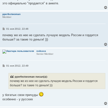
это официально "продается" в анкете.
pperfectwoman
Member
С
01 ноя 2012, 22:46
о
о
почему же из нее не сделать лучшую модель России и гордится
б
больше? за такие то деньги! )))
щ
е
н
и
redssss
е
Senior Member
С
01 ноя 2012, 22:49
о
о
б
pperfectwoman писал(а):
щ
е
почему же из нее не сделать лучшую модель России и гордится
н
больше? за такие то деньги! )))
и
е
у богатых свои причуды
особенно - у русских