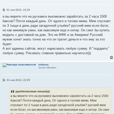
С
01 ноя 2012, 22:20
о
о
а вы верите что на рускамсе выозможно заработать за 2 часа 1500
б
баксов? Почти каждый день. От одного и тогоже мема. Мем спускает
щ
е
по 3 тыщи в день ради загадочной улыбки? русский мем если богат,
н
но как минимум умен, как максимум еще и хитер. Он смог бы купить
и
е
модель с доставкой на дом. Это не МФК и не Америка! Русский
мужик хочет знать точно на что он тратит деньги и что ему за это
будет.
А вот админы сайтов, могут нарисовать любую сумму. И "подарить"
любую сумму. Рисовать главное правильно научиться)))
redssss
Senior Member
С
01 ноя 2012, 22:35
о
о
б
pperfectwoman писал(а):
щ
е
а вы верите что на рускамсе выозможно заработать за 2 часа 1500
н
баксов? Почти каждый день. От одного и тогоже мема. Мем
и
е
спускает по 3 тыщи в день ради загадочной улыбки? русский мем
если богат, но как минимум умен, как максимум еще и хитер. Он смог