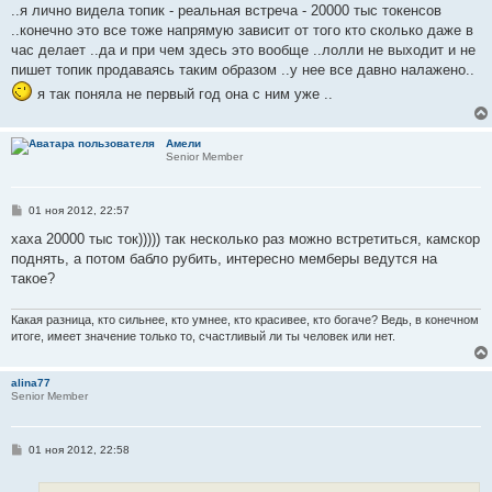
..я лично видела топик - реальная встреча - 20000 тыс токенсов
..конечно это все тоже напрямую зависит от того кто сколько даже в
час делает ..да и при чем здесь это вообще ..лолли не выходит и не
пишет топик продаваясь таким образом ..у нее все давно налажено..
я так поняла не первый год она с ним уже ..
Амели
Senior Member
С
01 ноя 2012, 22:57
о
о
хаха 20000 тыс ток))))) так несколько раз можно встретиться, камскор
б
поднять, а потом бабло рубить, интересно мемберы ведутся на
щ
е
такое?
н
и
е
Какая разница, кто сильнее, кто умнее, кто красивее, кто богаче? Ведь, в конечном
итоге, имеет значение только то, счастливый ли ты человек или нет.
alina77
Senior Member
С
01 ноя 2012, 22:58
о
о
б