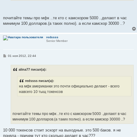
е
почитайте темы про мфк ..те кто с камскором 5000 ..делают в час
минимум 100 долларов.(а таких полно). а если камскор 30000 ..?
redssss
Senior Member
С
01 ноя 2012, 22:44
о
о
б
alina77 писал(а):
щ
е
н
redssss писал(а):
и
е
на мфк американки это почти официально делают - всего
навсего 10 тыщ токенсов
почитайте темы про мфк ..те кто с камскором 5000 ..делают в час
минимум 100 долларов.(а таких полно). а если камскор 30000 ..?
10 000 токенсов стоит эскорт на выходные. это 500 баков. я не
поняла - причем тут кто сколько делает в час???