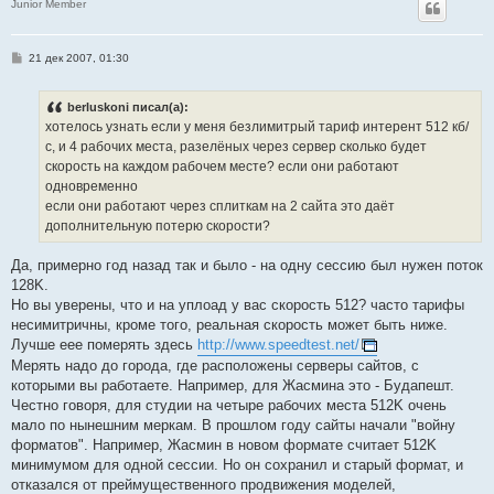
Junior Member
С
21 дек 2007, 01:30
о
о
б
berluskoni писал(а):
щ
е
хотелось узнать если у меня безлимитрый тариф интерент 512 кб/
н
с, и 4 рабочих места, разелёных через сервер сколько будет
и
е
скорость на каждом рабочем месте? если они работают
одновременно
если они работают через сплиткам на 2 сайта это даёт
дополнительную потерю скорости?
Да, примерно год назад так и было - на одну сессию был нужен поток
128K.
Но вы уверены, что и на уплоад у вас скорость 512? часто тарифы
несимитричны, кроме того, реальная скорость может быть ниже.
Лучше еее померять здесь
http://www.speedtest.net/
Мерять надо до города, где расположены серверы сайтов, с
которыми вы работаете. Например, для Жасмина это - Будапешт.
Честно говоря, для студии на четыре рабочих места 512K очень
мало по нынешним меркам. В прошлом году сайты начали "войну
форматов". Например, Жасмин в новом формате считает 512K
минимумом для одной сессии. Но он сохранил и старый формат, и
отказался от преймущественного продвижения моделей,