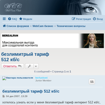
FAQ
Медали
Регистрация
Вход
Список форумов
WebCam бизнес
Технические вопросы
безлимитрый тариф
512 кб/с
Ответить
6 сообщений • Страница
1
из
1
berluskoni
Junior Member
безлимитрый тариф 512 кб/с
С
04 дек 2007, 13:29
о
о
хотелось узнать если у меня безлимитрый тариф интерент 512 кб/с,
б