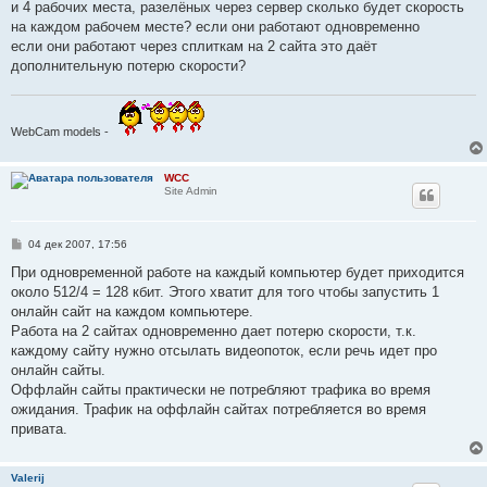
и 4 рабочих места, разелёных через сервер сколько будет скорость
щ
е
на каждом рабочем месте? если они работают одновременно
н
если они работают через сплиткам на 2 сайта это даёт
и
е
дополнительную потерю скорости?
WebCam models -
WCC
Site Admin
С
04 дек 2007, 17:56
о
о
При одновременной работе на каждый компьютер будет приходится
б
около 512/4 = 128 кбит. Этого хватит для того чтобы запустить 1
щ
е
онлайн сайт на каждом компьютере.
н
Работа на 2 сайтах одновременно дает потерю скорости, т.к.
и
е
каждому сайту нужно отсылать видеопоток, если речь идет про
онлайн сайты.
Оффлайн сайты практически не потребляют трафика во время
ожидания. Трафик на оффлайн сайтах потребляется во время
привата.
Valerij