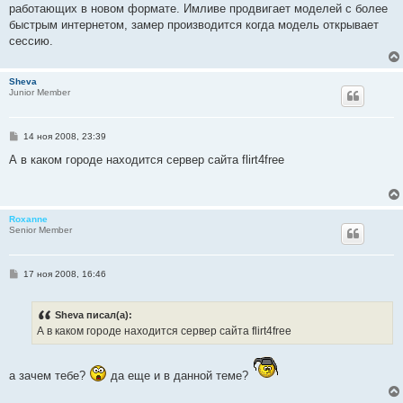
работающих в новом формате. Имливе продвигает моделей с более
быстрым интернетом, замер производится когда модель открывает
сессию.
Sheva
Junior Member
С
14 ноя 2008, 23:39
о
о
А в каком городе находится сервер сайта flirt4free
б
щ
е
н
и
Roxanne
е
Senior Member
С
17 ноя 2008, 16:46
о
о
б
Sheva писал(а):
щ
е
А в каком городе находится сервер сайта flirt4free
н
и
е
а зачем тебе?
да еще и в данной теме?