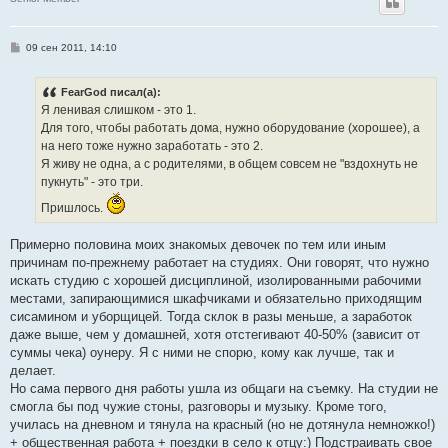
С
09 сен 2011, 14:10
о
о
б
FearGod писал(а):
щ
е
Я ленивая слишком - это 1.
н
Для того, чтобы работать дома, нужно оборудование (хорошее), а
и
е
на него тоже нужно заработать - это 2.
Я живу не одна, а с родителями, в общем совсем не "вздохнуть не
пукнуть" - это три.
Пришлось.
Примерно половина моих знакомых девочек по тем или иным
причинам по-прежнему работает на студиях. Они говорят, что нужно
искать студию с хорошей дисциплиной, изолированными рабочими
местами, запирающимися шкафчиками и обязательно приходящим
сисамином и уборщицей. Тогда склок в разы меньше, а заработок
даже выше, чем у домашней, хотя отстегивают 40-50% (зависит от
суммы чека) оунеру. Я с ними не спорю, кому как лучше, так и
делает.
Но сама первого дня работы ушла из общаги на съемку. На студии не
смогла бы под чужие стоны, разговоры и музыку. Кроме того,
училась на дневном и тянула на красный (но не дотянула немножко!)
+ общественная работа + поездки в село к отцу:) Подстраивать свое