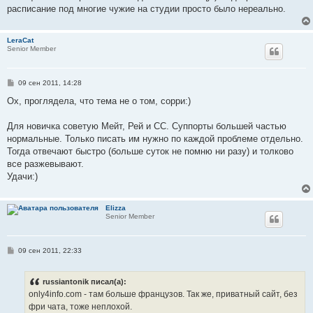
расписание под многие чужие на студии просто было нереально.
LeraCat
Senior Member
С
09 сен 2011, 14:28
о
о
Ох, проглядела, что тема не о том, сорри:)
б
щ
е
Для новичка советую Мейт, Рей и СС. Суппорты большей частью
н
нормальные. Только писать им нужно по каждой проблеме отдельно.
и
е
Тогда отвечают быстро (больше суток не помню ни разу) и толково
все разжевывают.
Удачи:)
Elizza
Senior Member
С
09 сен 2011, 22:33
о
о
б
russiantonik писал(а):
щ
е
only4info.com - там больше французов. Так же, приватный сайт, без
н
фри чата, тоже неплохой.
и