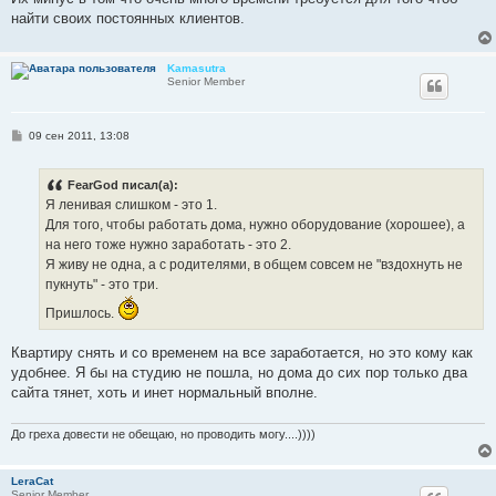
найти своих постоянных клиентов.
Kamasutra
Senior Member
С
09 сен 2011, 13:08
о
о
б
FearGod писал(а):
щ
е
Я ленивая слишком - это 1.
н
Для того, чтобы работать дома, нужно оборудование (хорошее), а
и
е
на него тоже нужно заработать - это 2.
Я живу не одна, а с родителями, в общем совсем не "вздохнуть не
пукнуть" - это три.
Пришлось.
Квартиру снять и со временем на все заработается, но это кому как
удобнее. Я бы на студию не пошла, но дома до сих пор только два
сайта тянет, хоть и инет нормальный вполне.
До греха довести не обещаю, но проводить могу....))))
LeraCat
Senior Member