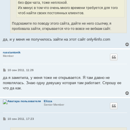
без фри чата, тоже неплохой.
Их минус в том что очень много времени требуется для того
чтоб найти своих постоянных клиентов.
Подскажите по поводу этого сайта, дайте не него ссылчку, я
пробовала зайти, открывается что-то вовсе не вебкам сайт.
да, и у меня не получилось зайти на этот сайт only4info.com
russiantonik
Member
С
10 сен 2011, 11:26
о
о
да я заметила, у меня тоже не открывается. Я там давно не
б
появлялась. Знаю одну девушку которая там работает. Спрошу ее
щ
е
что да как.
н
и
е
Elizza
Senior Member
С
10 сен 2011, 17:23
о
о
б