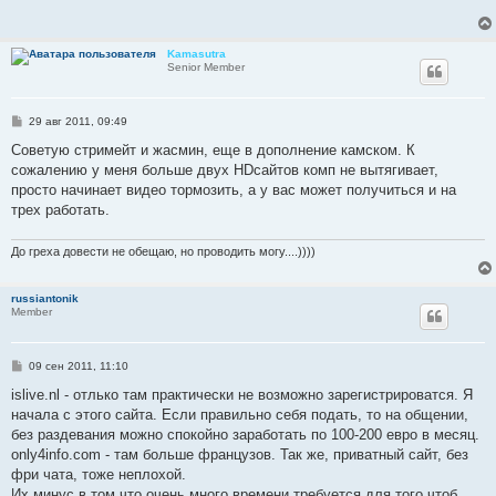
щ
е
н
и
Kamasutra
е
Senior Member
С
29 авг 2011, 09:49
о
о
Советую стримейт и жасмин, еще в дополнение камском. К
б
сожалению у меня больше двух HDсайтов комп не вытягивает,
щ
е
просто начинает видео тормозить, а у вас может получиться и на
н
трех работать.
и
е
До греха довести не обещаю, но проводить могу....))))
russiantonik
Member
С
09 сен 2011, 11:10
о
о
islive.nl - отлько там практически не возможно зарегистрироватся. Я
б
начала с этого сайта. Если правильно себя подать, то на общении,
щ
е
без раздевания можно спокойно заработать по 100-200 евро в месяц.
н
only4info.com - там больше французов. Так же, приватный сайт, без
и
е
фри чата, тоже неплохой.
Их минус в том что очень много времени требуется для того чтоб