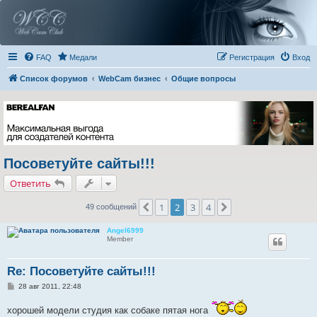
FAQ
Медали
Регистрация
Вход
Список форумов
WebCam бизнес
Общие вопросы
Посоветуйте сайты!!!
Ответить
1
2
3
4
Пред.
След.
49 сообщений
Angel6999
Member
Re: Посоветуйте сайты!!!
С
28 авг 2011, 22:48
о
о
хорошей модели студия как собаке пятая нога
б