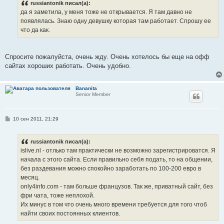
russiantonik писал(а):
щ
е
да я заметила, у меня тоже не открывается. Я там давно не
н
появлялась. Знаю одну девушку которая там работает. Спрошу ее
и
е
что да как.
Спросите пожалуйста, очень жду. Очень хотелось бы еще на офф
сайтах хороших работать. Очень удобно.
Bananita
Senior Member
С
10 сен 2011, 21:29
о
о
б
russiantonik писал(а):
щ
е
islive.nl - отлько там практически не возможно зарегистрироватся. Я
н
начала с этого сайта. Если правильно себя подать, то на общении,
и
е
без раздевания можно спокойно заработать по 100-200 евро в
месяц.
only4info.com - там больше французов. Так же, приватный сайт, без
фри чата, тоже неплохой.
Их минус в том что очень много времени требуется для того чтоб
найти своих постоянных клиентов.