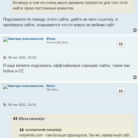
е
Их минус в том что очень много времени требуется для того чтоб
найти своих постоянных клиентов.
Подскажите по поводу этого сайта, дайте не него ссылчку, я
пробовала зайти, открывается что-то вовсе не вебкам сайт.
Elizza
Senior Member
С
09 сен 2011, 22:33
о
о
И еще можете подсказать оффлайновые хорошие сайты, такие как
б
Imlive и CC
щ
е
н
и
Rolex
е
Member
С
09 сен 2011, 23:14
о
о
б
Elizza писал(а):
щ
е
н
russiantonik писал(а):
и
е
only4info.com - там больше французов. Так же, приватный сайт,