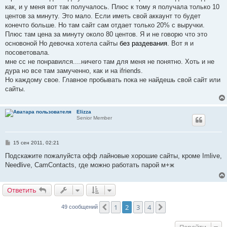
б
как, и у меня вот так получалось. Плюс к тому я получала только 10
щ
е
центов за минуту. Это мало. Если иметь свой аккаунт то будет
н
конечто больше. Но там сайт сам отдает только 20% с выручки.
и
е
Плюс там цена за минуту около 80 центов. Я и не говорю что это
основоной Но девочка хотела сайты
без раздевания
. Вот я и
посоветовала.
мне сс не понравился....ничего там для меня не понятно. Хоть и не
дура но все там замученно, как и на ifriends.
Но каждому свое. Главное пробывать пока не найдешь свой сайт или
сайты.
Elizza
Senior Member
С
15 сен 2011, 02:21
о
о
Подскажите пожалуйста офф лайновые хорошие сайты, кроме Imlive,
б
Needlive, CamContacts, где можно работать парой м+ж
щ
е
н
и
Ответить
е
1
2
3
4
Пред.
След.
49 сообщений