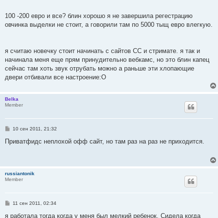
100 -200 евро и все? блин хорошо я не завершила регестрацию
овчинка выделки не стоит, а говорили там по 5000 тыщ евро влегкую.
я считаю новечку стоит начинать с сайтов СС и стримате. я так и
начинала меня еще прям принудительно вебкамс, но это блин капец
сейчас там хоть звук отрубать можно а раньше эти хлопающие
двери отбивали все настроение:О
Belka
Member
С
10 сен 2011, 21:32
о
о
Приватфидс неплохой офф сайт, но там раз на раз не приходится.
б
щ
е
н
и
russiantonik
е
Member
С
11 сен 2011, 02:34
о
о
я работала тогда когда у меня был мелкий ребенок. Сидела когда