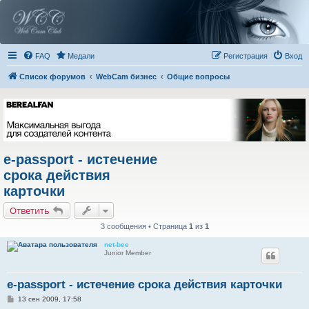
FAQ
Медали
Регистрация
Вход
Список форумов
WebCam бизнес
Общие вопросы
e-passport - истечение
срока действия
карточки
Ответить
3 сообщения • Страница
1
из
1
net-bee
Junior Member
e-passport - истечение срока действия карточки
С
13 сен 2009, 17:58
о