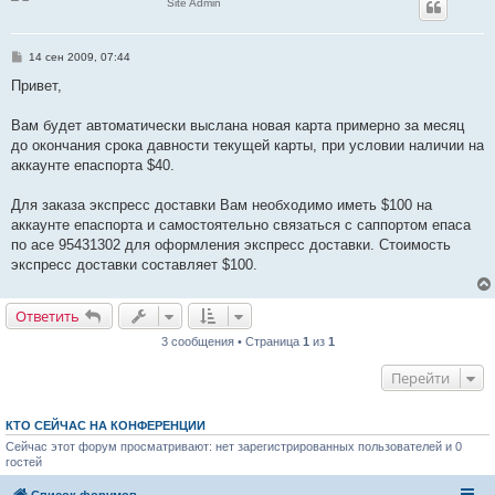
Site Admin
С
14 сен 2009, 07:44
о
о
Привет,
б
щ
е
Вам будет автоматически выслана новая карта примерно за месяц
н
до окончания срока давности текущей карты, при условии наличии на
и
е
аккаунте епаспорта $40.
Для заказа экспресс доставки Вам необходимо иметь $100 на
аккаунте епаспорта и самостоятельно связаться с саппортом епаса
по асе 95431302 для оформления экспресс доставки. Стоимость
экспресс доставки составляет $100.
Ответить
3 сообщения • Страница
1
из
1
Перейти
КТО СЕЙЧАС НА КОНФЕРЕНЦИИ
Сейчас этот форум просматривают: нет зарегистрированных пользователей и 0
гостей