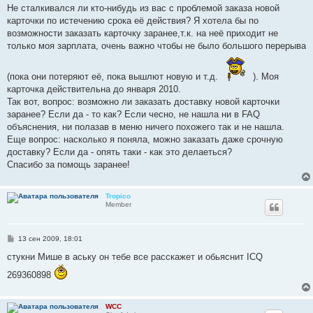
о
Не сталкивался ли кто-нибудь из вас с проблемой заказа новой
б
карточки по истечению срока её действия? Я хотела бы по
щ
е
возможности заказать карточку заранее,т.к. на неё приходит не
н
только моя зарплата, очень важно чтобы не было большого перерыва
и
е
(пока они потеряют её, пока вышлют новую и т.д.
). Моя
карточка действительна до января 2010.
Так вот, вопрос: возможно ли заказать доставку новой карточки
заранее? Если да - то как? Если чесно, не нашла ни в FAQ
объяснения, ни полазав в меню ничего похожего так и не нашла.
Еще вопрос: насколько я поняла, можно заказать даже срочную
доставку? Если да - опять таки - как это делаеться?
Спасибо за помощь заранее!
Tropico
Member
С
13 сен 2009, 18:01
о
о
стукни Мише в аську он тебе все расскажет и обьяснит ICQ
б
щ
269360898
е
н
и
е
WCC