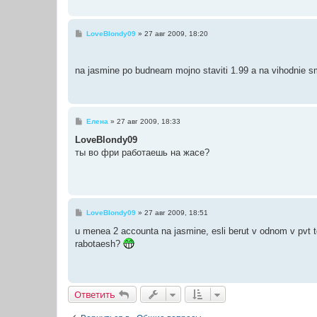
и
е
С
LoveBlondy09
»
27 авг 2009, 18:20
о
о
б
щ
na jasmine po budneam mojno staviti 1.99 a na vihodnie sme
е
н
и
е
С
Елена
»
27 авг 2009, 18:33
о
о
LoveBlondy09
б
ты во фри работаешь на жасе?
щ
е
н
и
е
С
LoveBlondy09
»
27 авг 2009, 18:51
о
о
u menea 2 accounta na jasmine, esli berut v odnom v pvt 
б
rabotaesh?
щ
е
н
и
е
Ответить