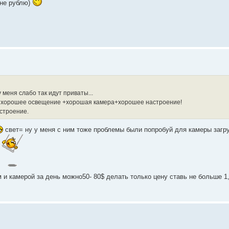
 не рублю)
 меня слабо так идут приваты...
но: хорошее освещение +хорошая камера+хорошее настроение!
астроение.
свет= ну у меня с ним тоже проблемы были попробуй для камеры загру
т
м и камерой за день можно50- 80$ делать только цену ставь не больше 1