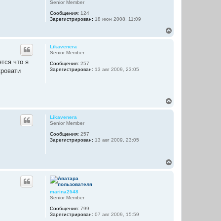
т
Senior Member
ь
Сообщения:
124
с
Зарегистрирован:
18 июн 2008, 11:09
я
к
В
н
е
а
р
Likavenera
ч
н
Senior Member
а
у
тся что я
л
Сообщения:
257
т
Зарегистрирован:
13 авг 2009, 23:05
у
кровати
ь
с
я
к
н
В
а
е
ч
р
Likavenera
а
н
Senior Member
л
у
у
Сообщения:
257
т
Зарегистрирован:
13 авг 2009, 23:05
ь
с
я
В
к
е
н
р
а
н
ч
у
а
marina2548
т
л
Senior Member
ь
у
Сообщения:
799
с
Зарегистрирован:
07 авг 2009, 15:59
я