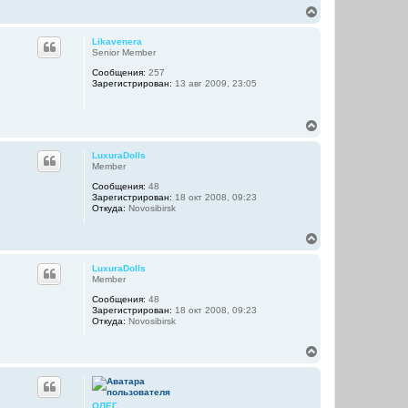
к
В
н
е
а
р
Likavenera
ч
н
Senior Member
а
у
л
Сообщения:
257
т
у
Зарегистрирован:
13 авг 2009, 23:05
ь
с
я
В
к
е
н
р
а
LuxuraDolls
н
ч
Member
у
а
Сообщения:
48
т
л
Зарегистрирован:
18 окт 2008, 09:23
ь
у
Откуда:
Novosibirsk
с
я
В
к
е
н
р
а
LuxuraDolls
н
ч
Member
у
а
Сообщения:
48
т
л
Зарегистрирован:
18 окт 2008, 09:23
ь
у
Откуда:
Novosibirsk
с
я
В
к
е
н
р
а
н
ч
у
а
ОЛЕГ