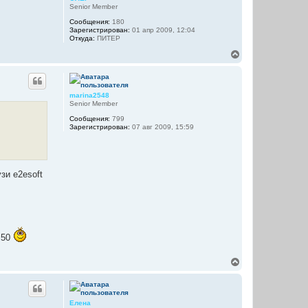
т
л
Senior Member
ь
у
Сообщения:
180
с
Зарегистрирован:
01 апр 2009, 12:04
я
Откуда:
ПИТЕР
к
н
В
а
е
ч
р
а
н
л
у
marina2548
у
т
Senior Member
ь
Сообщения:
799
с
Зарегистрирован:
07 авг 2009, 15:59
я
к
н
а
ч
зи e2esoft
а
л
у
,50
В
е
р
н
у
Елена