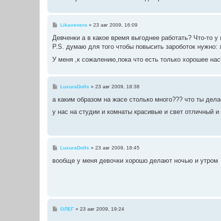
и
е
С
Likavenera
»
23 авг 2009, 16:09
о
о
Девченки а в какое время выгоднее работать? Что-то у 
б
P.S. думаю для того чтобы повысить зароботок нужно
щ
е
У меня ,к сожалению,пока что есть только хорошее на
н
и
е
С
LuxuraDolls
»
23 авг 2009, 18:38
о
о
а каким образом на жасе столько много??? что ты дел
б
щ
у нас на студии и комнаты красивые и свет отличный и
е
н
и
е
С
LuxuraDolls
»
23 авг 2009, 18:45
о
о
вообще у меня девочки хорошо делают ночью и утром
б
щ
е
н
и
е
С
ОЛЕГ
»
23 авг 2009, 19:24
о
о