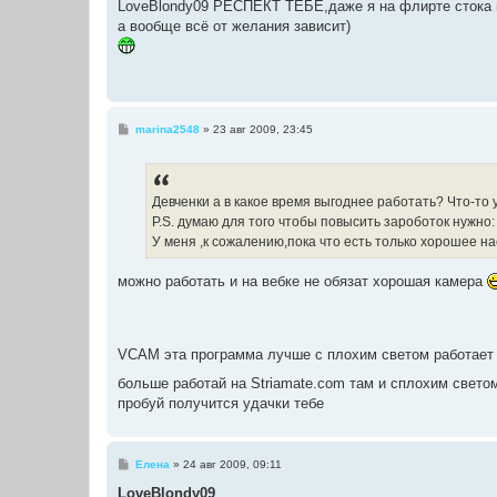
LoveBlondy09 РЕСПЕКТ ТЕБЕ,даже я на флирте стока
б
а вообще всё от желания зависит)
щ
е
н
и
е
С
marina2548
»
23 авг 2009, 23:45
о
о
б
щ
е
Девченки а в какое время выгоднее работать? Что-то у
н
P.S. думаю для того чтобы повысить зароботок нуж
и
е
У меня ,к сожалению,пока что есть только хорошее н
можно работать и на вебке не обязат хорошая камера
VCAM эта программа лучше с плохим светом работае
больше работай на Striamate.com там и сплохим свето
пробуй получится удачки тебе
С
Елена
»
24 авг 2009, 09:11
о
о
LoveBlondy09