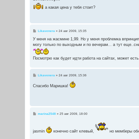
б
щ
а какая цена у тебя стоит?
е
н
и
е
С
Likavenera
»
24 авг 2009, 15:35
о
о
У меня на жасмине 1,99. Но у меня проблемка впринцип
б
могу только по выходным и по вечерам... а тут еще..с
щ
е
н
и
Посмотрю как будет идти работа на сайтах, может есть
е
С
Likavenera
»
24 авг 2009, 15:36
о
о
Спасибо Маришка!
б
щ
е
н
и
е
С
marina2548
»
25 авг 2009, 18:00
о
о
б
щ
jasmin
конечно сайт клевый,
но мемберы обн
е
н