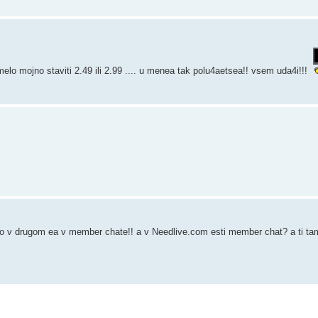
lo mojno staviti 2.49 ili 2.99 .... u menea tak polu4aetsea!! vsem uda4i!!!
to v drugom ea v member chate!! a v Needlive.com esti member chat? a ti ta