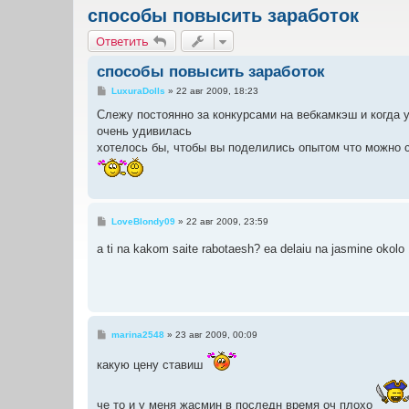
способы повысить заработок
Ответить
способы повысить заработок
С
LuxuraDolls
»
22 авг 2009, 18:23
о
о
Слежу постоянно за конкурсами на вебкамкэш и когда 
б
очень удивилась
щ
е
хотелось бы, чтобы вы поделились опытом что можно с
н
и
е
С
LoveBlondy09
»
22 авг 2009, 23:59
о
о
a ti na kakom saite rabotaesh? ea delaiu na jasmine okolo 17
б
щ
е
н
и
е
С
marina2548
»
23 авг 2009, 00:09
о
о
какую цену ставиш
б
щ
е
н
че то и у меня жасмин в последн время оч плохо