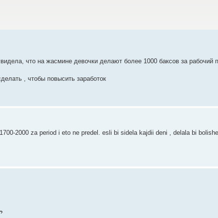
увидела, что на жасмине девочки делают более 1000 баксов за рабочий 
делать , чтобы повысить заработок
00-2000 za period i eto ne predel. esli bi sidela kajdii deni , delala bi bolish