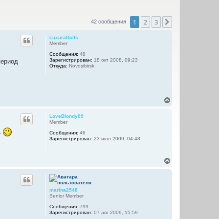
1
2
3
След.
42 сообщения
LuxuraDolls
Member
Сообщения:
48
Зарегистрирован:
18 окт 2008, 09:23
период
Откуда:
Novosibirsk
В
е
р
LoveBlondy09
н
Member
у
e
Сообщения:
46
т
Зарегистрирован:
23 июл 2009, 04:48
ь
с
я
В
к
е
н
р
а
н
ч
у
а
marina2548
т
л
Senior Member
ь
у
Сообщения:
799
с
Зарегистрирован:
07 авг 2009, 15:59
я