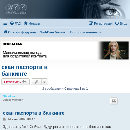
FAQ
Медали
Регистрация
Вход
Список форумов
WebCam бизнес
Вопросы новичков
скан паспорта в
банкинге
Ответить
2 сообщения • Страница
1
из
1
Slavikus
Junior Member
скан паспорта в банкинге
С
14 июл 2009, 08:47
о
о
Здравствуйте! Сейчас буду регистрироваться в банкинге как
б