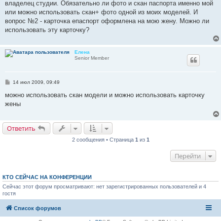
владелец студии. Обязательно ли фото и скан паспорта именно мой
щ
е
или можно использовать скан+ фото одной из моих моделей. И
н
вопрос №2 - карточка епаспорт оформлена на мою жену. Можно ли
и
е
использовать эту карточку?
Елена
Senior Member
С
14 июл 2009, 09:49
о
о
можно использовать скан модели и можно использовать карточку
б
жены
щ
е
н
и
Ответить
е
2 сообщения • Страница
1
из
1
Перейти
КТО СЕЙЧАС НА КОНФЕРЕНЦИИ
Сейчас этот форум просматривают: нет зарегистрированных пользователей и 4
гостя
Список форумов