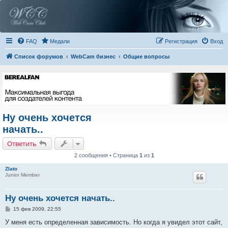
FAQ
Медали
Регистрация
Вход
Список форумов
WebCam бизнес
Общие вопросы
Ну очень хочется
начать..
Ответить
2 сообщения • Страница
1
из
1
Zlato
Junior Member
Ну очень хочется начать..
С
15 фев 2009, 22:55
о
о
У меня есть определенная зависимость. Но когда я увидел этот сайт,
б