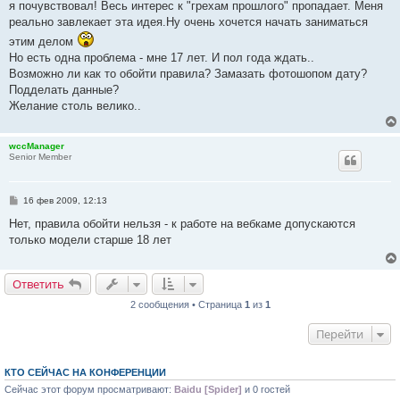
я почувствовал! Весь интерес к "грехам прошлого" пропадает. Меня
щ
е
реально завлекает эта идея.Ну очень хочется начать заниматься
н
этим делом
и
е
Но есть одна проблема - мне 17 лет. И пол года ждать..
Возможно ли как то обойти правила? Замазать фотошопом дату?
Подделать данные?
Желание столь велико..
wccManager
Senior Member
С
16 фев 2009, 12:13
о
о
Нет, правила обойти нельзя - к работе на вебкаме допускаются
б
только модели старше 18 лет
щ
е
н
и
Ответить
е
2 сообщения • Страница
1
из
1
Перейти
КТО СЕЙЧАС НА КОНФЕРЕНЦИИ
Сейчас этот форум просматривают:
Baidu [Spider]
и 0 гостей