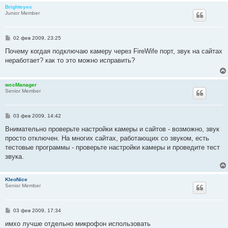
Brighteyes
Junior Member
С
02 фев 2009, 23:25
о
о
Почему когдая подключаю камеру через FireWife порт, звук на сайтах
б
неработает? как то это можно исправить?
щ
е
н
и
wccManager
е
Senior Member
С
03 фев 2009, 14:42
о
о
Внимательно проверьте настройки камеры и сайтов - возможно, звук
б
просто отключен. На многих сайтах, работающих со звуком, есть
щ
е
тестовые программы - проверьте настройки камеры и проведите тест
н
звука.
и
е
KleoNice
Senior Member
С
03 фев 2009, 17:34
о
о
имхо лучше отдельно микрофон использовать