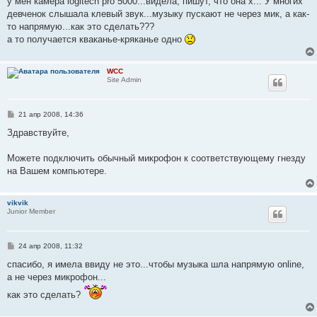
у мен камера logitech pro 5000...видела, пишут, что она х... У многих
н
девченок слышала клевый звук...музыку пускают не через мик, а как-
и
е
то напрямую...как это сделать???
а то получается кваканье-кряканье одно
WCC
Site Admin
С
21 апр 2008, 14:36
о
о
Здравствуйте,
б
щ
е
Можете подключить обычный микрофон к соответствующему гнезду
н
на Вашем компьютере.
и
е
vikvik
Junior Member
С
24 апр 2008, 11:32
о
о
спасибо, я имела ввиду не это...чтобы музыка шла напрямую online,
б
a не через микрофон...
щ
е
как это сделать?
н
и
е