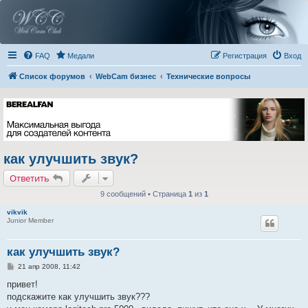
FAQ
Медали
Регистрация
Вход
Список форумов
WebCam бизнес
Технические вопросы
как улучшить звук?
Ответить
9 сообщений • Страница
1
из
1
vikvik
Junior Member
как улучшить звук?
С
21 апр 2008, 11:42
о
о
привет!
б
подскажите как улучшить звук???
щ
е