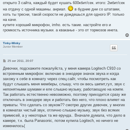
открыто 3 сайта, каждый будет кушать 600кбит/сек. итого: 2мбит/сек
на отдачу с одной машины. анриал.
в будние дни со штатами,
хоть ты тресни, такой скорости не дождешься для одного IP. только
на каче.
купите хороший микрофон, imho. есть такие. настройте его и
громкость источника музыки. а кваканье - это от тормозов инета.
Tinky-Winky
Junior Member
С
25 окт 2011, 20:07
о
о
Девочки, подскажите пожалуйста, у меня камера Logitech C910 со
б
встроенным микрофон: включаю в энкодере значок звука и когда
щ
е
захожу к себе в комнату через спец.сайт, чтобы посмотреть как
н
будут слышать меня мемберы, слышу, что он весь шипит,гул, звук с
и
е
непонятными шумами и еле слышно музыку, работающую на компе.
Так работать естественно невозможно, поэтому приходится сразу же
отключать в энкодере звук и работать без него, что плохо влияет на
приваты. Что сделать со звуком?? смотрю других девочек, у многих
в комнатах чистый звук, отлично слышно музыку, звук без всяких
примесей, а у некоторых та же ерунда.. Вначале думала, что дело в
камере, т.к. была Panasonic, потом купила Logitech, но ничего не
изменилось(