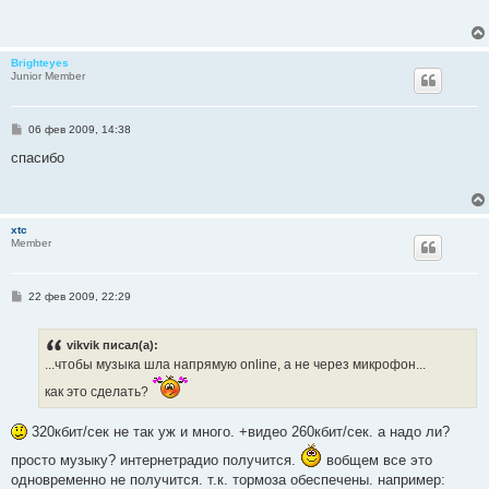
б
щ
е
н
и
Brighteyes
е
Junior Member
С
06 фев 2009, 14:38
о
о
спасибо
б
щ
е
н
и
xtc
е
Member
С
22 фев 2009, 22:29
о
о
б
vikvik писал(а):
щ
е
...чтобы музыка шла напрямую online, a не через микрофон...
н
и
как это сделать?
е
320кбит/сек не так уж и много. +видео 260кбит/сек. а надо ли?
просто музыку? интернетрадио получится.
вобщем все это
одновременно не получится. т.к. тормоза обеспечены. например: