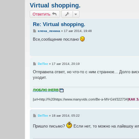
Virtual shopping.
Ответить
Re: Virtual shopping.
С
елена_ленина
»
17 авг 2014, 19:48
о
о
Все,сообщение послано
б
щ
е
н
и
е
С
DelTee
»
17 авг 2014, 20:19
о
о
Отправила ответ, но что-то с ним странное... Долго в
б
уходит.
щ
е
н
и
ЛЮБЛЮ IHERB
е
[url=http://%20https://www.manyvids.com/Be-a-MV-Girl/322734]
КАК 
С
DelTee
»
18 авг 2014, 05:22
о
о
Пришло письмо?
Если нет, то можно на лайвшоу ил
б
щ
е
н