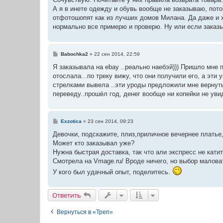
А я в инете одежду и обувь вообще не заказываю, потом
отфотошопят как из лучших домов Милана. Да даже и х
нормально все примерю и проверю. Ну или если заказыв
С
Babochka2
»
22 сен 2014, 22:59
о
о
Я заказывала на ebay ..реально наебэй))) Пришло мне п
б
отослала...по треку вижу, что они получили его, а эти 
щ
е
стрелками вывела ..эти уроды предложили мне вернуть 
н
переведу..прошёл год, денег вообще ни копейки не увид
и
е
С
Exzotica
»
23 сен 2014, 09:23
о
о
Девочки, подскажите, плиз,приличное вечернее платье, 
б
Может кто заказывал уже?
щ
е
Нужна быстрая доставка, так что али экспресс не катит
н
Смотрела на Vmage.ru/ Вроде ничего, но выбор малова
и
е
У кого был удачный опыт, поделитесь.
Ответить
Вернуться в «Треп»