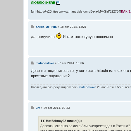
и
ЛЮБЛЮ IHERB
е
[url=http://%20https://www.manyvids.com/Be-a-MV-Girl/322734]
КАК 
С
елена_ленина
»
18 авг 2014, 13:21
о
о
да ,получила
Я там тоже тусую анонимно
б
щ
е
н
и
е
С
matnoeslovo
»
27 авг 2014, 15:36
о
о
Девочки, поделитесь те, у кого есть hitachi или как ег
б
приятные ощущения?
щ
е
н
Последний раз редактировалось
matnoeslovo
28 авг 2014, 05:26, все
и
е
С
Liv
»
29 авг 2014, 00:23
о
о
б
HotBritney22 писал(а):
щ
е
Девочки, сколько заказ с Али-экспресс идет в Россию? 
н