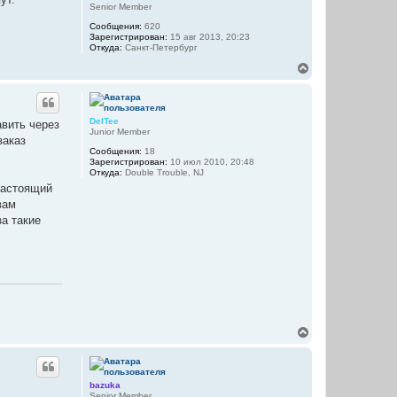
у
т
Senior Member
ь
Сообщения:
620
с
Зарегистрирован:
15 авг 2013, 20:23
я
Откуда:
Санкт-Петербург
к
н
В
а
е
ч
р
а
н
л
у
DelTee
авить через
у
т
Junior Member
заказ
ь
Сообщения:
18
с
Зарегистрирован:
10 июл 2010, 20:48
я
Откуда:
Double Trouble, NJ
к
настоящий
н
вам
а
ч
за такие
а
л
у
В
е
р
н
у
bazuka
т
Senior Member