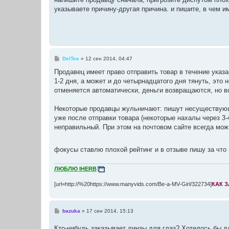
б
указываете причину-другая причина. и пишите, в чем и
щ
е
н
и
е
С
DelTee
»
12 сен 2014, 04:47
о
о
Продавец имеет право отправить товар в течение указан
б
1-2 дня, а может и до четырнадцатого дня тянуть, это 
щ
е
отменяется автоматически, деньги возвращаются, но вс
н
и
е
Некоторые продавцы жульничают: пишут несуществующи
уже после отправки товара (некоторые нахалы через 3-
неправильный. При этом на почтовом сайте всегда можн
фокусы ставлю плохой рейтинг и в отзыве пишу за что
ЛЮБЛЮ IHERB
[url=http://%20https://www.manyvids.com/Be-a-MV-Girl/322734]
КАК 
С
bazuka
»
17 сен 2014, 15:13
о
о
Кто-нибудь заказывает линзы для глаз? Хотелось бы д
б