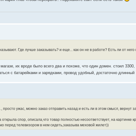
го называют. Где лучше заказывать? и еще... как он не в работе? Есть ли от нег
 магазе, их вроде было всего два и похоже, что один домен. стоил 3300,
ться с батарейками и зарядками, провод удобный, достаточно длинный
.., просто ужас, можно заказ отправить назад и есть ли в этом смысл, вернут з
ма открыла спор, описала,что товар полностью несоответствует, на картинке кр
ько перед телевизором в нем сидеть,заказыва меховой жилет))