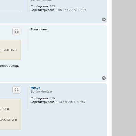
ь
Сообщения:
723
с
Зарегистрирован:
05 ноя 2009, 19:35
я
к
В
н
е
а
р
ч
Tramontana
н
а
у
л
т
у
ь
с
о приятные
я
к
н
а
 очччччень
ч
а
В
л
е
у
р
Milaya
н
Senior Member
у
Сообщения:
515
т
Зарегистрирован:
13 авг 2014, 07:57
ь
с
а него
я
к
асота, а в
н
а
ч
а