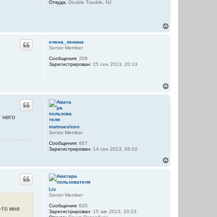
Откуда:
Double Trouble, NJ
к
н
а
В
ч
е
а
р
л
елена_ленина
н
у
Senior Member
у
Сообщения:
208
т
Зарегистрирован:
25 сен 2013, 20:13
ь
с
я
В
к
е
н
р
а
н
ч
у
а
 него
т
л
ь
matnoeslovo
у
Senior Member
с
я
Сообщения:
667
к
Зарегистрирован:
14 сен 2013, 06:02
н
В
а
е
ч
р
а
н
л
у
у
Liv
т
Senior Member
ь
Сообщения:
620
с
к-то мне
Зарегистрирован:
15 авг 2013, 20:23
я