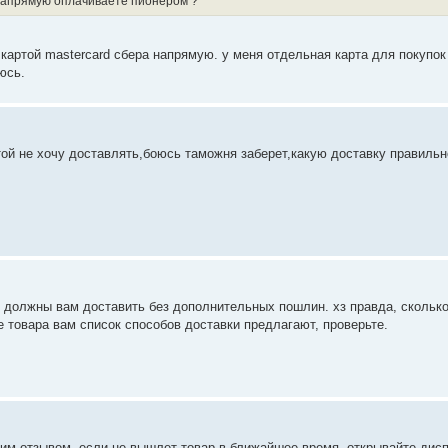
напрямую оплачиваете пионером ?
 картой mastercard сбера напрямую. у меня отдельная карта для покупок 
юсь.
той не хочу доставлять,боюсь таможня заберет,какую доставку правильн
дее должны вам доставить без дополнительных пошлин. хз правда, сколько
зе товара вам список способов доставки предлагают, проверьте.
им отзывом. если не вышлет товар в ближайшее время, открывайте дисп