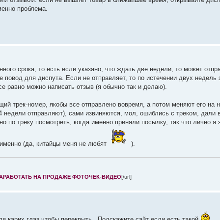
менно проблема.
ного срока, то есть если указано, что ждать две недели, то может отпр
не повод для диспута. Если не отправляет, то по истечении двух недель 
е равно можно написать отзыв (я обычно так и делаю).
й трек-номер, якобы все отправлено вовремя, а потом меняют его на 
4 недели отправляют), сами извиняются, мол, ошиблись с треком, дали 
о по треку посмотреть, когда именно приняли посылку, так что лично я 
 именно (да, китайцы меня не любят
).
ЗАРАБОТАТЬ НА ПРОДАЖЕ ФОТОЧЕК-ВИДЕО
[/url]
ля карих глаз чтобы перекрыть.. Подскажите сайт если есть такой