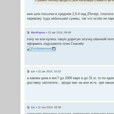
стремно пионер вводить свой напрямую.Скажите вы 
и
е
мне шли посылки в среднем 2,5-4 нед (Питер). платила
перевожу туда небольшие суммы, так что особо не пар
С
MariPopins
»
31 авг 2014, 09:36
о
о
хочу на али купить такую дорогую штучку,обычной поч
б
оформить подскажите плиз.Спасибо
щ
е
н
и
е
С
Liv
»
31 авг 2014, 10:33
о
о
а какова цена и вес? до 1000 евро и до 31 кг, то по и
б
доставку заплатите....вроде емс на али есть. при зака
щ
е
н
и
е
С
Liv
»
11 сен 2014, 06:38
о
о
напишите продавцу сначала, пригрозите диспутом плох