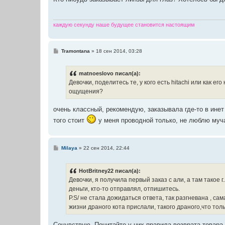
щ
е
н
и
каждую секунду наше будущее становится настоящим
е
С
Tramontana
»
18 сен 2014, 03:28
о
о
б
matnoeslovo писал(а):
щ
е
Девочки, поделитесь те, у кого есть hitachi или как е
н
ощущения?
и
е
очень классный, рекомендую, заказывала где-то в инет
того стоит
у меня проводной только, не люблю муча
С
Milaya
»
22 сен 2014, 22:44
о
о
б
HotBritney22 писал(а):
щ
е
Девочки, я получила первый заказ с али, а там такое г.
н
деньги, кто-то отправлял, отпишитесь.
и
е
P.S/ не стала дожидаться ответа, так разгневана , са
жизни драного кота прислали, такого драного,что тол
Сочувствую. Почитайте у них правила возврата товара.