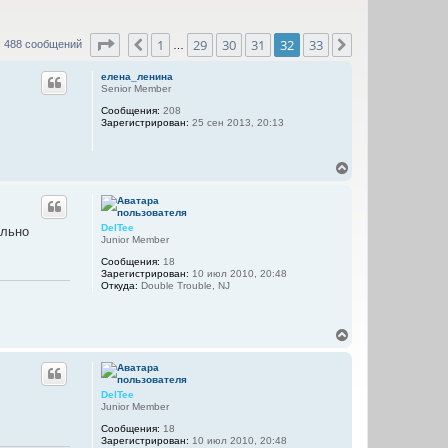
Страница
32
из
33
1
29
30
31
32
33
Пред.
След.
488 сообщений
…
елена_ленина
Senior Member
Сообщения:
208
Зарегистрирован:
25 сен 2013, 20:13
В
е
р
н
у
DelTee
ально
т
Junior Member
ь
Сообщения:
18
с
Зарегистрирован:
10 июл 2010, 20:48
я
Откуда:
Double Trouble, NJ
к
н
а
В
ч
е
а
р
л
н
у
у
DelTee
т
Junior Member
ь
Сообщения:
18
с
Зарегистрирован:
10 июл 2010, 20:48
я