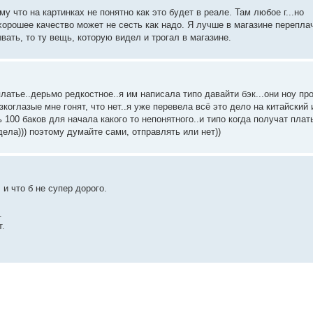
у что на картинках не понятно как это будет в реале. Там любое г...но
орошее качество может не сесть как надо. Я лучше в магазине переплач
ать, то ту вещь, которую видел и трогал в магазине.
латье..дерьмо редкостное..я им написала типо давайти бэк...они ноу пр
узкоглазые мне гонят, что нет..я уже перевела всё это дело на китайский 
100 баков для начала какого то непонятного..и типо когда получат плат
ела))) поэтому думайте сами, отправлять или нет))
и что б не супер дорого.
.
т.