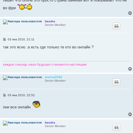
пишит что offline это просто страна баненая вот и показывает что не
щ
е
во фри
н
и
е
bazuka
Senior Member
С
03 янв 2010, 21:11
о
о
так это ясно. а есть где только те кто во онлайн ?
б
щ
е
н
и
каждую секунду наше будущее становится настоящим
е
marina2548
Senior Member
С
03 янв 2010, 22:52
о
о
б
они все онлайн
щ
е
н
и
bazuka
е
Senior Member