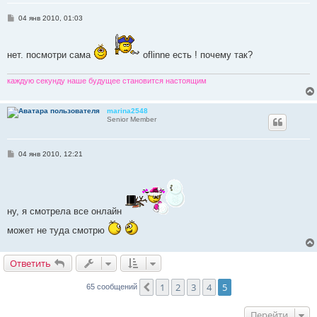
С
04 янв 2010, 01:03
о
о
б
щ
нет. посмотри сама
oflinne есть ! почему так?
е
н
и
каждую секунду наше будущее становится настоящим
е
marina2548
Senior Member
С
04 янв 2010, 12:21
о
о
б
щ
е
н
ну, я смотрела все онлайн
и
е
может не туда смотрю
Ответить
1
2
3
4
5
Пред.
65 сообщений
Перейти