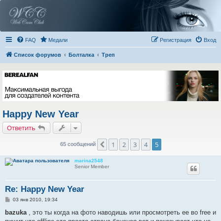
FAQ
Медали
Регистрация
Вход
Список форумов
Болталка
Треп
Happy New Year
Ответить
1
2
3
4
5
Пред.
65 сообщений
marina2548
Senior Member
Re: Happy New Year
С
03 янв 2010, 19:34
о
о
bazuka
, это ты когда на фото наводишь или просмотреть ее во free и
б