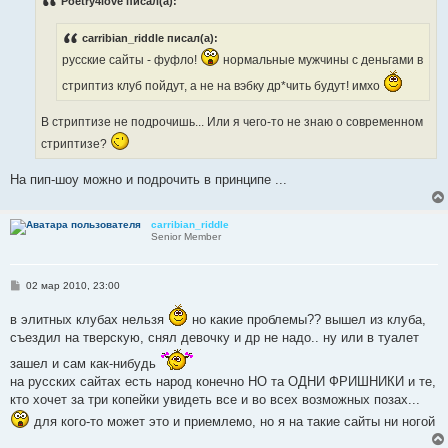
Poetry4love писал(а):
щ
е
н
carribian_riddle писал(а):
и
е
русские сайты - фуфло!
нормальные мужчины с деньгами в
стриптиз клуб пойдут, а не на вэбку др*чить будут! имхо
В стриптизе не подрочишь... Или я чего-то не знаю о современном
стриптизе?
На пип-шоу можно и подрочить в принципе ...
carribian_riddle
Senior Member
С
02 мар 2010, 23:00
о
о
в элитных клубах нельзя
но какие проблемы?? вышел из клуба,
б
щ
съездил на тверскую, снял девочку и др не надо.. ну или в туалет
е
н
зашел и сам как-нибудь
и
на русских сайтах есть народ конечно НО та ОДНИ ФРИШНИКИ и те,
е
кто хочет за три копейки увидеть все и во всех возможных позах...
для кого-то может это и приемлемо, но я на такие сайты ни ногой