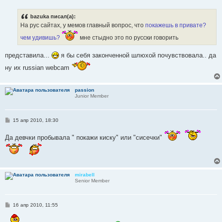
о
б
bazuka писал(а):
щ
е
На рус сайтах, у мемов главный вопрос, что
покажешь в привате?
н
и
чем удивишь?
мне стыдно это по русски говорить
е
представила...
я бы себя законченной шлюхой почувствовала.. да
ну их russian webcam
passion
Junior Member
С
15 апр 2010, 18:30
о
о
Да девчки пробывала " покажи киску" или "сисечки"
б
щ
е
н
и
е
mirabell
Senior Member
С
16 апр 2010, 11:55
о
о