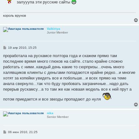
б
залууупа эти русские сайты
щ
е
н
и
король врунов
е
Valkiriya
Junior Member
С
19 апр 2010, 15:25
о
о
проработала на рускамсе полтора года и скажем прямо там
б
последнее время много глюков на сайте..стало крайне сложно
щ
е
работать с ними..каждый день какие то сюрпризы...очень много
н
халявщиков клиенты с деньгами попадаются крайне редко...и многие
и
е
хотят за копейки увидеть все и побольше...и всех прямо на теме
анала свернуло...так что буду пробовать заграничные...надо дать
перерыв рускамсу...а то там же как новаая модель все к ней прут а
потом приедается и все звезды пропадают до нуля
nika
Senior Member
С
06 июн 2010, 21:25
о