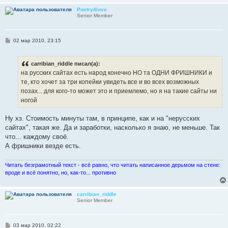
Poetry4love
Senior Member
С
02 мар 2010, 23:15
о
о
б
carribian_riddle писал(а):
щ
е
на русских сайтах есть народ конечно НО та ОДНИ ФРИШНИКИ и
н
те, кто хочет за три копейки увидеть все и во всех возможных
и
е
позах... для кого-то может это и приемлемо, но я на такие сайты ни
ногой
Ну хз. Стоимость минуты там, в принципе, как и на "нерусских
сайтах", такая же. Да и заработки, насколько я знаю, не меньше. Так
что... каждому своё.
А фришники везде есть.
Читать безграмотный текст - всё равно, что читать написанное дерьмом на стене:
вроде и всё понятно, но, как-то... противно
carribian_riddle
Senior Member
С
03 мар 2010, 02:22