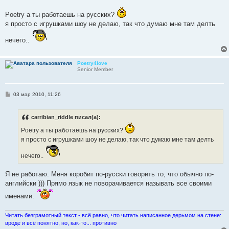
о
о
Poetry а ты работаешь на русских?
б
щ
я просто с игрушками шоу не делаю, так что думаю мне там делть
е
н
нечего..
и
е
Poetry4love
Senior Member
С
03 мар 2010, 11:26
о
о
б
carribian_riddle писал(а):
щ
е
Poetry а ты работаешь на русских?
н
и
я просто с игрушками шоу не делаю, так что думаю мне там делть
е
нечего..
Я не работаю. Меня коробит по-русски говорить то, что обычно по-
английски ))) Прямо язык не поворачивается называть все своими
именами.
Читать безграмотный текст - всё равно, что читать написанное дерьмом на стене:
вроде и всё понятно, но, как-то... противно