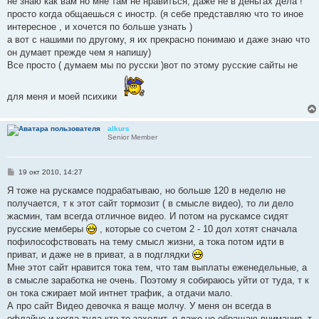
не знаю как вам но мне там не нравиться, даже не в деньгах дела !
щ
е
просто когда общаешься с иностр. (я себе представляю что то иное
н
интересное , и хочется по больше узнать )
и
е
а вот с нашими по другому, я их прекрасно понимаю и даже знаю что
он думает прежде чем я напишу)
Все просто ( думаем мы по русски )вот по этому русские сайты не
для меня и моей психики
alkurs
Senior Member
С
19 окт 2010, 14:27
о
о
Я тоже на рускамсе подрабатываю, но больше 120 в неделю не
б
получается, т к этот сайт тормозит ( в смысле видео), то ли дело
щ
е
жасмин, там всегда отличное видео. И потом на рускамсе сидят
н
русские мемберы
, которые со счетом 2 - 10 дол хотят сначала
и
е
пофилософствовать на тему смысл жизни, а тока потом идти в
приват, и даже не в приват, а в подглядки
Мне этот сайт нравится тока тем, что там выплаты еженедельные, а
в смысле заработка не очень. Поэтому я собираюсь уйти от туда, т к
он тока сжирает мой интнет трафик, а отдачи мало.
А про сайт Видео девочка я ваще молчу. У меня он всегда в
офлайне и когда туда кто-то заходит, я даже не обращаю внимания, т