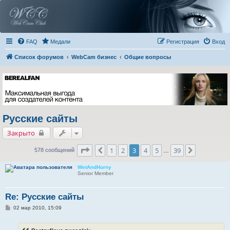
FAQ
Медали
Регистрация
Вход
Список форумов
WebCam бизнес
Общие вопросы
Русские сайты
Закрыто
Страница
3
из
39
1
2
3
4
5
39
Пред.
След.
578 сообщений
…
WetAndHorny
Senior Member
Re: Русские сайты
С
02 мар 2010, 15:09
о
о
б