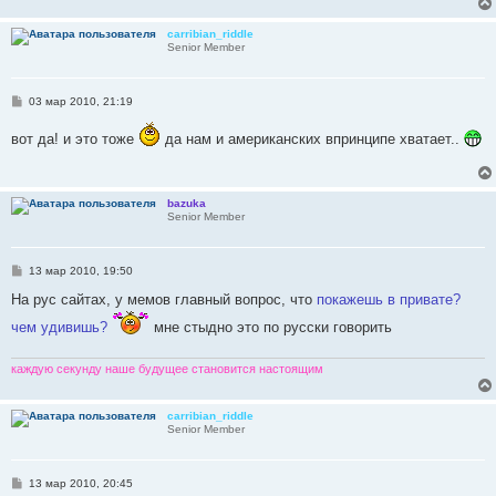
carribian_riddle
Senior Member
С
03 мар 2010, 21:19
о
о
вот да! и это тоже
да нам и американских впринципе хватает..
б
щ
е
н
и
bazuka
е
Senior Member
С
13 мар 2010, 19:50
о
о
На рус сайтах, у мемов главный вопрос, что
покажешь в привате?
б
щ
чем удивишь?
мне стыдно это по русски говорить
е
н
и
каждую секунду наше будущее становится настоящим
е
carribian_riddle
Senior Member
С
13 мар 2010, 20:45
о