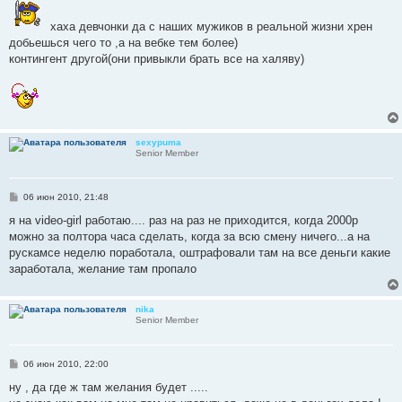
о
б
щ
хаха девчонки да с наших мужиков в реальной жизни хрен
е
добьешься чего то ,а на вебке тем более)
н
и
контингент другой(они привыкли брать все на халяву)
е
sexypuma
Senior Member
С
06 июн 2010, 21:48
о
о
я на video-girl работаю.... раз на раз не приходится, когда 2000р
б
можно за полтора часа сделать, когда за всю смену ничего...а на
щ
е
рускамсе неделю поработала, оштрафовали там на все деньги какие
н
заработала, желание там пропало
и
е
nika
Senior Member
С
06 июн 2010, 22:00
о
о
ну , да где ж там желания будет .....
б