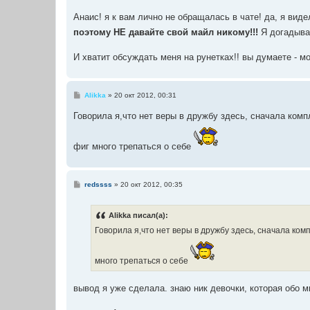
е
н
Анаис! я к вам лично не обращалась в чате! да, я виде
и
е
поэтому НЕ давайте свой майл никому!!!
Я догадыва
И хватит обсуждать меня на рунетках!! вы думаете - м
С
Alikka
»
20 окт 2012, 00:31
о
о
Говорила я,что нет веры в дружбу здесь, сначала комп
б
щ
е
н
фиг много трепаться о себе
и
е
С
redssss
»
20 окт 2012, 00:35
о
о
б
Alikka писал(а):
щ
е
Говорила я,что нет веры в дружбу здесь, сначала ком
н
и
е
много трепаться о себе
вывод я уже сделала. знаю ник девочки, которая обо 