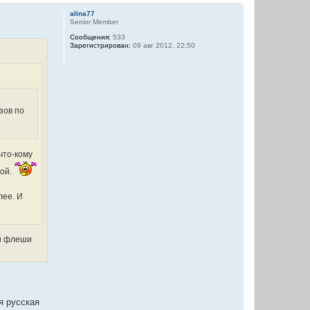
е
у
р
alina77
н
Senior Member
у
Сообщения:
533
т
Зарегистрирован:
09 авг 2012, 22:50
ь
с
я
к
н
а
ч
зов по
а
л
у
что-кому
кой.
лее. И
ри флеши
ая русская