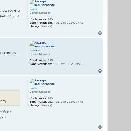
н
у
Lerka
 за то, что
т
Senior Member
ословица о
ь
Сообщения:
145
с
Зарегистрирован:
31 мар 2010, 07:43
я
Откуда:
Россия)
к
н
В
а
е
ч
р
а
н
л
у
redssss
а халяву.
у
т
Senior Member
ь
Сообщения:
545
с
Зарегистрирован:
19 окт 2012, 09:42
я
к
В
н
е
а
р
ч
н
а
у
Lerka
л
т
Senior Member
у
ь
Сообщения:
145
с
яву.
Зарегистрирован:
31 мар 2010, 07:43
я
Откуда:
Россия)
к
н
кой-то
а
уча
ч
а
В
л