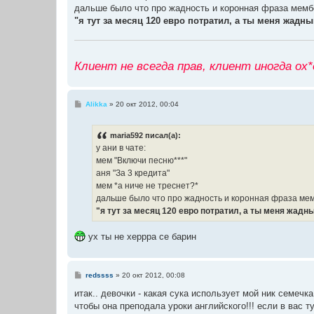
е
дальше было что про жадность и коронная фраза мемб
"я тут за месяц 120 евро потратил, а ты меня жадн
Клиент не всегда прав, клиент иногда ох
С
Alikka
»
20 окт 2012, 00:04
о
о
б
maria592 писал(а):
щ
е
у ани в чате:
н
мем "Включи песню***"
и
е
аня "За 3 кредита"
мем *а ниче не треснет?*
дальше было что про жадность и коронная фраза ме
"я тут за месяц 120 евро потратил, а ты меня жад
ух ты не херрра се барин
С
redssss
»
20 окт 2012, 00:08
о
о
итак.. девочки - какая сука использует мой ник семечка
б
чтобы она преподала уроки английского!!! если в вас ту
щ