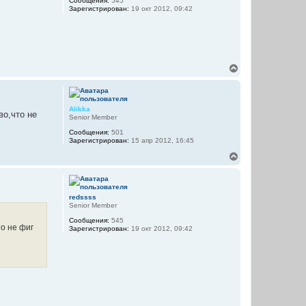
Сообщения:
545
с
Зарегистрирован:
19 окт 2012, 09:42
я
к
н
а
ч
а
В
л
е
у
р
н
у
Alikka
о,что не
т
Senior Member
ь
Сообщения:
501
с
Зарегистрирован:
15 апр 2012, 16:45
я
к
В
н
е
а
р
ч
н
а
у
redssss
л
т
Senior Member
у
ь
Сообщения:
545
с
о не фиг
Зарегистрирован:
19 окт 2012, 09:42
я
к
н
а
ч
а
л
у