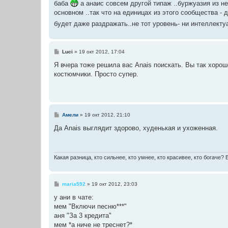
баба
а анаис совсем другой типаж ..буржуазия из не 
основном ..так что на единицах из этого сообщества - 
будет даже раздражать..не тот уровень- ни интеллект
С
Luci
»
19 окт 2012, 17:04
о
о
Я вчера тоже решила вас Anais поискать. Вы так хоро
б
костюмчики. Просто супер.
щ
е
н
и
е
С
Амели
»
19 окт 2012, 21:10
о
о
Да Аnais выглядит здорово, худенькая и ухоженная.
б
щ
е
н
и
Какая разница, кто сильнее, кто умнее, кто красивее, кто богаче?
е
С
maria592
»
19 окт 2012, 23:03
о
о
у ани в чате:
б
мем "Включи песню***"
щ
е
аня "За 3 кредита"
н
мем *а ниче не треснет?*
и