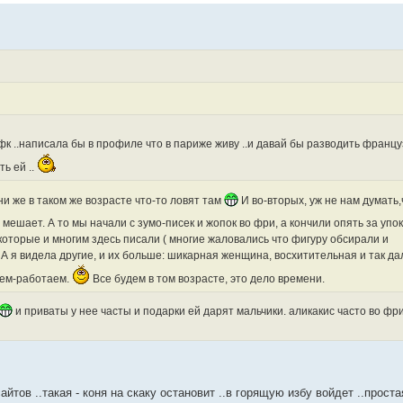
фк ..написала бы в профиле что в париже живу ..и давай бы разводить францу
ть ей ..
они же в таком же возрасте что-то ловят там
И во-вторых, уж не нам думать,
е мешает. А то мы начали с зумо-писек и жопок во фри, а кончили опять за упо
которые и многим здесь писали ( многие жаловались что фигуру обсирали и
 А я видела другие, и их больше: шикарная женщина, восхитительная и так да
таем-работаем.
Все будем в том возрасте, это дело времени.
и приваты у нее часты и подарки ей дарят мальчики. аликакис часто во ф
айтов ..такая - коня на скаку остановит ..в горящую избу войдет ..прост