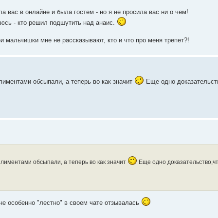
ла вас в онлайне и была гостем - но я не просила вас ни о чем!
юсь - кто решил подшутить над анаис.
ои мальчишки мне не рассказывают, кто и что про меня трепет?!
лиментами обсыпали, а теперь во как значит
Еще одно доказательств
плиментами обсыпали, а теперь во как значит
Еще одно доказательство,чт
мне особенно "лестно" в своем чате отзывалась