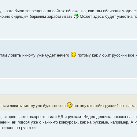
 когда была запрещена на сайтах обнаженка, как там обсирали моделек,
покойно сидящим барыням зарабатывать
Может здесь будет уместна п
 там ловить никому уже будет нечего
потому как любит русский все н
а там ловить никому уже будет нечего
потому как любит русский все на хал
 скорее всего, накроется или ВД и рускам. Видео-девочка похожа на ка
ений, ни говоря уже о каких-то конкурсах, как на рускаме, например. А к
стилась на рунетки.