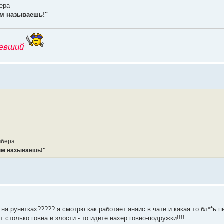
ера
ым называешь!"
*евший
мбера
ным называешь!"
 на рунетках????? я смотрю как работает анаис в чате и какая то бл**ь п
т столько говна и злости - то идите нахер говно-подружки!!!!