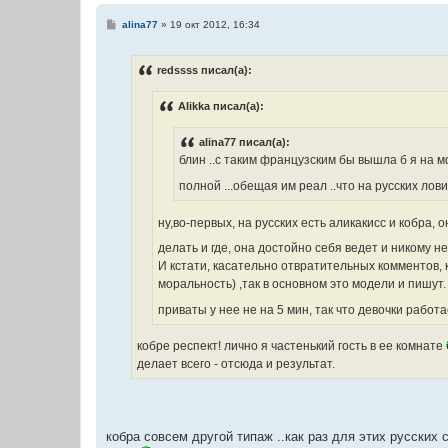
С
alina77
»
19 окт 2012, 16:34
о
о
б
redssss писал(а):
щ
е
н
Alikka писал(а):
и
е
alina77 писал(а):
блин ..с таким французским бы вышла б я на м
полной ...обещая им реал ..что на русских лови
ну,во-первых, на русских есть аликакисс и кобра, 
делать и где, она достойно себя ведет и никому н
И кстати, касательно отвратительных комментов, 
моральность) ,так в основном это модели и пишут.
приваты у нее не на 5 мин, так что девочки рабо
кобре респект! лично я частенький гость в ее комнате
делает всего - отсюда и результат.
кобра совсем другой типаж ..как раз для этих русских с