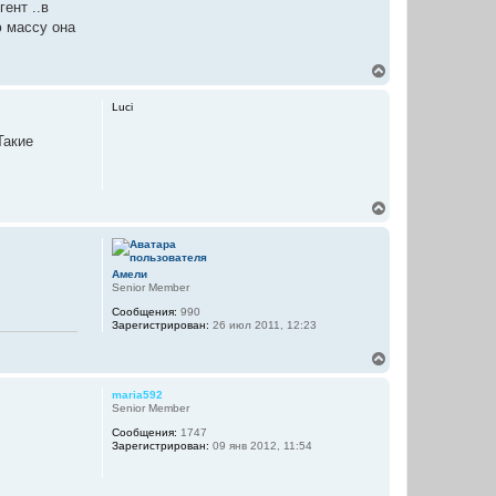
ент ..в
ю массу она
В
е
р
Luci
н
у
Такие
т
ь
с
я
В
к
е
н
р
а
н
ч
у
а
Амели
т
л
Senior Member
ь
у
Сообщения:
990
с
Зарегистрирован:
26 июл 2011, 12:23
я
к
В
н
е
а
р
ч
maria592
н
а
Senior Member
у
л
Сообщения:
1747
т
у
Зарегистрирован:
09 янв 2012, 11:54
ь
с
я