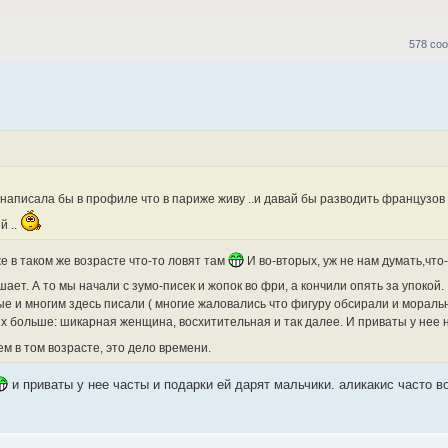
578 со
..написала бы в профиле что в париже живу ..и давай бы разводить французов
й ..
же в таком же возрасте что-то ловят там
И во-вторых, уж не нам думать,что
шает. А то мы начали с зумо-писек и жопок во фри, а кончили опять за упокой.
е и многим здесь писали ( многие жаловались что фигуру обсирали и моральн
 их больше: шикарная женщина, восхитительная и так далее. И приваты у нее н
м в том возрасте, это дело времени.
и приваты у нее часты и подарки ей дарят мальчики. аликакис часто в