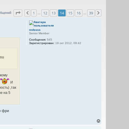
Страница
14
из
39
1
12
13
14
15
16
39
Пред.
След.
общений
…
…
redssss
Senior Member
Сообщения:
545
Зарегистрирован:
19 окт 2012, 09:42
 по
-кому
И
ость) ,так
е на 5
о фри
В
е
р