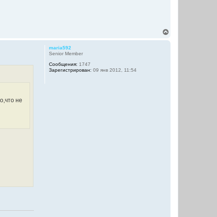
В
е
р
maria592
н
Senior Member
у
Сообщения:
1747
т
Зарегистрирован:
09 янв 2012, 11:54
ь
с
я
к
н
о,что не
а
ч
а
л
у