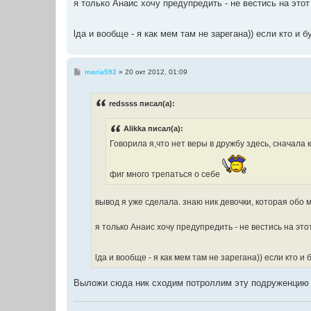
я только Анаис хочу предупредить - не вестись на это
lда и вообще - я как мем там не зарегана)) если кто и 
С
maria592
»
20 окт 2012, 01:09
о
о
б
redssss писал(а):
щ
е
н
Alikka писал(а):
и
е
Говорила я,что нет веры в дружбу здесь, сначала
фиг много трепаться о себе
вывод я уже сделала. знаю ник девочки, которая обо 
я только Анаис хочу предупредить - не вестись на эт
lда и вообще - я как мем там не зарегана)) если кто и
Выложи сюда ник сходим потроллим эту подруженцию