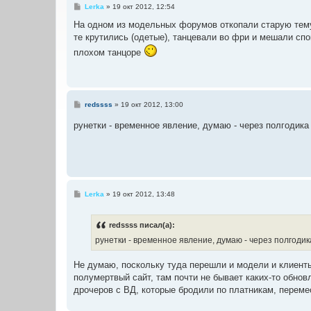
С
Lerka
»
19 окт 2012, 12:54
о
о
На одном из модельных форумов откопали старую тему,
б
те крутились (одетые), танцевали во фри и мешали с
щ
е
плохом танцоре
н
и
е
С
redssss
»
19 окт 2012, 13:00
о
о
рунетки - временное явление, думаю - через полгодика
б
щ
е
н
и
е
С
Lerka
»
19 окт 2012, 13:48
о
о
б
redssss писал(а):
щ
е
рунетки - временное явление, думаю - через полгодик
н
и
е
Не думаю, поскольку туда перешли и модели и клиенты,
полумертвый сайт, там почти не бывает каких-то обновл
дрочеров с ВД, которые бродили по платникам, переме