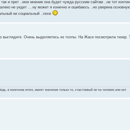
так и прет ..мое мнение она будет чужда русским сайтам ..не тот континг
далеко не уедет ....ну может я конечно и ошибаюсь ..но уверена основну
уальный ни социальный ..хехе
шо выглядите. Очень выделяетесь из толпы. На Жасе посмотрела тизер. 
 Ведь, в конечном итоге, имеет значение только то, счастливый ли ты человек или нет.