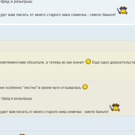
т бред и розыгрыш.
будет вам писать от моего старого ника семечка - смело баньте!
 комплиментами обсыпали, а теперь во как значит
Еще одно доказательств
мне особенно "лестно" в своем чате отзывалась
от бред и розыгрыш.
 будет вам писать от моего старого ника семечка - смело баньте!