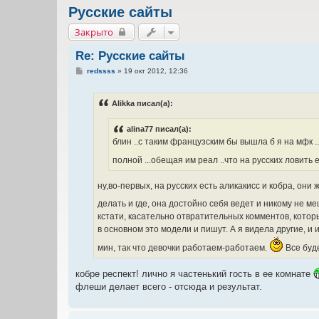
Русские сайты
Закрыто
Re: Русские сайты
С
redssss
»
19 окт 2012, 12:36
о
о
б
Alikka писал(а):
щ
е
н
alina77 писал(а):
и
е
блин ..с таким французским бы вышла б я на мфк 
полной ...обещая им реал ..что на русских ловить е
ну,во-первых, на русских есть аликакисс и кобра, они 
делать и где, она достойно себя ведет и никому не ме
кстати, касательно отвратительных комментов, которы
в основном это модели и пишут. А я видела другие, и
мин, так что девочки работаем-работаем.
Все буде
кобре респект! лично я частенький гость в ее комнате
флеши делает всего - отсюда и результат.