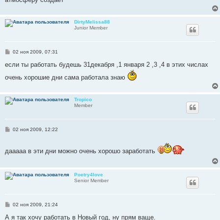
DirtyMelissa88
Junior Member
С
02 ноя 2009, 07:31
о
о
если ты работать будешь 31декабря ,1 января 2 ,3 ,4 в этих числах
б
щ
очень хорошие дни сама работала знаю
е
н
и
е
Tropico
Member
С
02 ноя 2009, 12:22
о
о
б
дааааа в эти дни можно очень хорошо заработать
щ
е
н
и
Poetry4love
е
Senior Member
С
02 ноя 2009, 21:24
о
о
А я так хочу работать в Новый год, ну прям ваще.