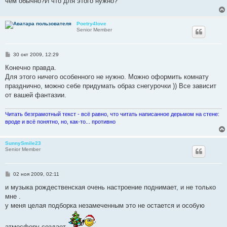
чем обычно?И что для этого нужно?
н
и
е
Poetry4love
Senior Member
С
30 окт 2009, 12:29
о
о
Конечно правда.
б
Для этого ничего особенного не нужно. Можно оформить комнату
щ
е
празднично, можно себе придумать образ снегурочки )) Все зависит
н
от вашей фантазии.
и
е
Читать безграмотный текст - всё равно, что читать написанное дерьмом на стене:
вроде и всё понятно, но, как-то... противно
SunnySmile23
Senior Member
С
02 ноя 2009, 02:11
о
о
и музыка рождественская очень настроение поднимает, и не только
б
мне .
щ
е
у меня целая подборка незамеченным это не остается и особую
н
и
е
атмосферу создает