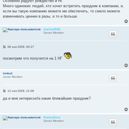
Особенно радуют рождество и НГ.
и
е
Много одиноких людей, кто хочет встретить праздник в компании, и,
если вы такую компанию можете им обеспечить, то смело можете
взвинчивать ценнки в разы, а то и больше.
marina2548
Senior Member
С
08 ноя 2009, 00:27
о
о
б
посмотрим что получится на 1 НГ
щ
е
н
и
irinka1
е
Junior Member
С
12 ноя 2009, 21:08
о
о
да и мне интересно!а какие ближайшие праздник?
б
щ
е
н
и
Poetry4love
е
Senior Member