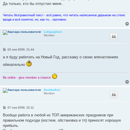
б
Да только, кто бы отпустил меня..
щ
е
н
и
Читать безграмотный текст - всё равно, что читать написанное дерьмом на стене:
е
вроде и всё понятно, но, как-то... противно
Lollypoplove
Member
С
02 ноя 2009, 21:44
о
о
а я буду работать на Новый Год, расскажу о своих впечатлениях
б
щ
обязательно
е
н
и
е
Be online - give member a chance
DashkaKari
Member
С
07 ноя 2009, 22:11
о
о
Вообще работа в любой из ТОП американских праздников при
б
правильном подходе (костюм, обстановка и тп) приносят хорошую
щ
е
прибыль.
н