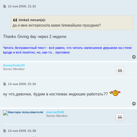
С
12 ноя 2009, 21:32
о
о
б
irinka1 писал(а):
щ
е
да и мне интересно!а какие ближайшие праздник?
н
и
е
Thanks Giving day через 2 недели.
Читать безграмотный текст - всё равно, что читать написанное дерьмом на стене:
вроде и всё понятно, но, как-то... противно
SunnySmile23
Senior Member
С
13 ноя 2009, 01:30
о
о
ну что,девочки, будем в костюмах индюшек работать??
б
щ
е
н
и
marina2548
е
Senior Member
С
13 ноя 2009, 01:38
о