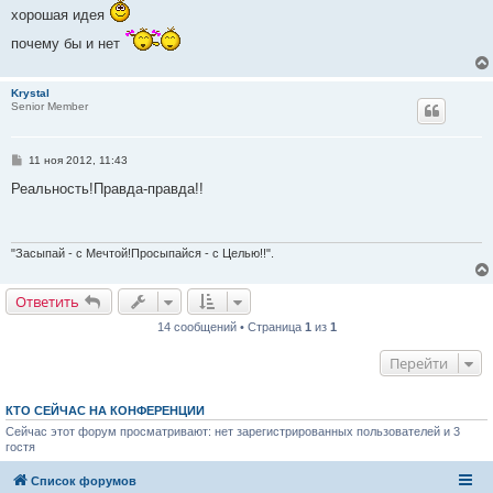
о
хорошая идея
б
щ
почему бы и нет
е
н
и
е
Krystal
Senior Member
С
11 ноя 2012, 11:43
о
о
Реальность!Правда-правда!!
б
щ
е
н
и
"Засыпай - с Мечтой!Просыпайся - с Целью!!".
е
Ответить
14 сообщений • Страница
1
из
1
Перейти
КТО СЕЙЧАС НА КОНФЕРЕНЦИИ
Сейчас этот форум просматривают: нет зарегистрированных пользователей и 3
гостя
Список форумов