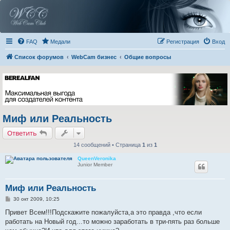
FAQ
Медали
Регистрация
Вход
Список форумов
WebCam бизнес
Общие вопросы
Миф или Реальность
Ответить
14 сообщений • Страница
1
из
1
QueenVeronika
Junior Member
Миф или Реальность
С
30 окт 2009, 10:25
о
о
Привет Всем!!!Подскажите пожалуйста,а это правда ,что если
б
работать на Новый год...то можно заработать в три-пять раз больше
щ
е