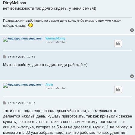
о
DirtyMelissa
б
нет возможности так долго сидеть. у меня семья))
щ
е
н
и
Правда жизни: либо принц на самом деле конь, либо рядом с ним уже какая-
е
нибудь лошадь.
WetAndHorny
Senior Member
С
15 янв 2010, 17:51
о
о
Муж на работу, дите в садик -сиди работай =)
б
щ
е
н
и
Ляля
е
Senior Member
С
15 янв 2010, 18:07
о
о
так и есть, надо еще правда дома убираться, а с мелким это
б
делается кажлый день, кушать приготовить, так как привыкли свежее
щ
е
кушать, постирать, опять таки в основном мелкому, погладить... в
н
общем бытовуха, которая за 5 мин не делается. муж к 11 на работу, а
и
е
мелкого в 5:30 уже забрать надо. так что работаю ночью. днем нет