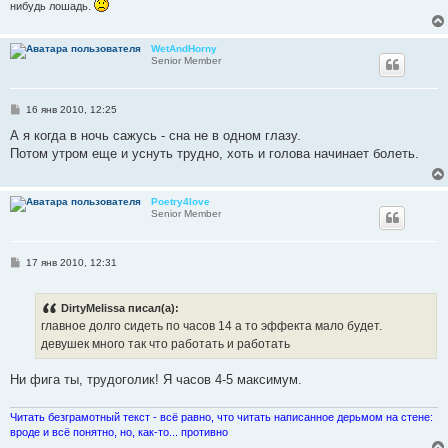
е
нибудь лошадь.
WetAndHorny
Senior Member
С
16 янв 2010, 12:25
о
о
А я когда в ночь сажусь - сна не в одном глазу.
б
Потом утром еще и уснуть трудно, хоть и голова начинает болеть.
щ
е
н
и
Poetry4love
е
Senior Member
С
17 янв 2010, 12:31
о
о
б
DirtyMelissa писал(а):
щ
е
главное долго сидеть по часов 14 а то эффекта мало будет.
н
девушек много так что работать и работать
и
е
Ни фига ты, трудоголик! Я часов 4-5 максимум.
Читать безграмотный текст - всё равно, что читать написанное дерьмом на стене:
вроде и всё понятно, но, как-то... противно