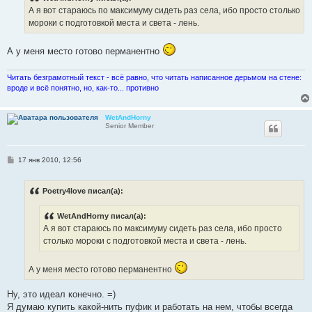
е
А я вот стараюсь по максимуму сидеть раз села, ибо просто столько
н
мороки с подготовкой места и света - лень.
и
е
А у меня место готово перманентно
Читать безграмотный текст - всё равно, что читать написанное дерьмом на стене:
вроде и всё понятно, но, как-то... противно
WetAndHorny
Senior Member
С
17 янв 2010, 12:56
о
о
б
Poetry4love писал(а):
щ
е
н
WetAndHorny писал(а):
и
е
А я вот стараюсь по максимуму сидеть раз села, ибо просто
столько мороки с подготовкой места и света - лень.
А у меня место готово перманентно
Ну, это идеал конечно. =)
Я думаю купить какой-нить пуфик и работать на нем, чтобы всегда