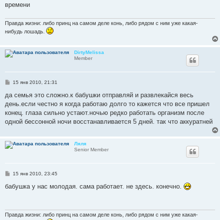
времени
Правда жизни: либо принц на самом деле конь, либо рядом с ним уже какая-
нибудь лошадь.
DirtyMelissa
Member
С
15 янв 2010, 21:31
о
о
да семья это сложно.к бабушки отправляй и развлекайся весь
б
день.если честно я когда работаю долго то кажется что все пришел
щ
е
конец. глаза сильно устают.ночью редко работать организм после
н
одной бессонной ночи восстанавливается 5 дней. так что аккуратней
и
е
Ляля
Senior Member
С
15 янв 2010, 23:45
о
о
бабушка у нас молодая. сама работает. не здесь. конечно.
б
щ
е
н
и
Правда жизни: либо принц на самом деле конь, либо рядом с ним уже какая-