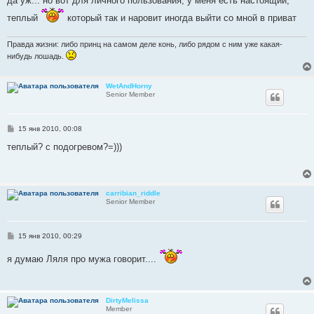
да уж... но вот для личного пользования, у меня есть настоящий,
щ
е
теплый
который так и наровит иногда выйти со мной в приват
н
и
е
Правда жизни: либо принц на самом деле конь, либо рядом с ним уже какая-
нибудь лошадь.
WetAndHorny
Senior Member
С
15 янв 2010, 00:08
о
о
теплый? с подогревом?=)))
б
щ
е
н
и
carribian_riddle
е
Senior Member
С
15 янв 2010, 00:29
о
о
я думаю Ляля про мужа говорит....
б
щ
е
н
и
DirtyMelissa
е
Member