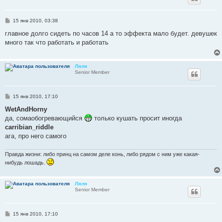
С
15 янв 2010, 03:38
о
о
главное долго сидеть по часов 14 а то эффекта мало будет. девушек
б
много так что работать и работать
щ
е
н
и
Ляля
е
Senior Member
С
15 янв 2010, 17:10
о
о
WetAndHorny
б
да, сомаобогревающийся
только кушать просит иногда
щ
е
carribian_riddle
н
ага, про него самого
и
е
Правда жизни: либо принц на самом деле конь, либо рядом с ним уже какая-
нибудь лошадь.
Ляля
Senior Member
С
15 янв 2010, 17:10
о