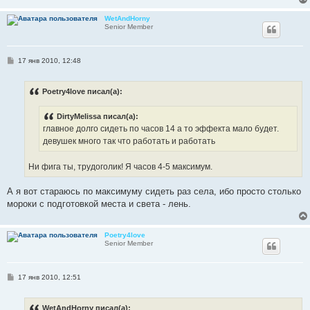
WetAndHorny
Senior Member
С
17 янв 2010, 12:48
о
о
б
Poetry4love писал(а):
щ
е
н
DirtyMelissa писал(а):
и
е
главное долго сидеть по часов 14 а то эффекта мало будет.
девушек много так что работать и работать
Ни фига ты, трудоголик! Я часов 4-5 максимум.
А я вот стараюсь по максимуму сидеть раз села, ибо просто столько
мороки с подготовкой места и света - лень.
Poetry4love
Senior Member
С
17 янв 2010, 12:51
о
о
б
WetAndHorny писал(а):
щ