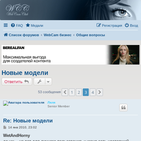
FAQ
Медали
Регистрация
Вход
Список форумов
WebCam бизнес
Общие вопросы
Новые модели
Ответить
1
2
3
4
Пред.
След.
53 сообщения
Ляля
Senior Member
Re: Новые модели
С
14 янв 2010, 23:02
о
о
WetAndHorny
б