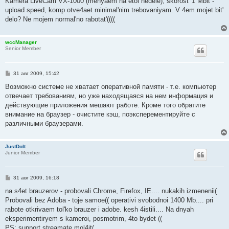
Kamera LiveCam VX-1000 (menyaem na etoi nedele), skorost' 1 Mbit -
н
upload speed, komp otve4aet minimal'nim trebovaniyam. V 4em mojet bit'
и
е
delo? Ne mojem normal'no rabotat'((((
wccManager
Senior Member
С
31 авг 2009, 15:42
о
о
Возможно системе не хватает оперативной памяти - т.е. компьютер
б
отвечает требованиям, но уже находящаяся на нем информация и
щ
е
действующие приложения мешают работе. Кроме того обратите
н
внимание на браузер - очистите кэш, поэксперементируйте с
и
е
различными браузерами.
JustDoIt
Junior Member
С
31 авг 2009, 16:18
о
о
na s4et brauzerov - probovali Chrome, Firefox, IE.... nukakih izmenenii(
б
Probovali bez Adoba - toje samoe(( operativi svobodnoi 1400 Mb.... pri
щ
е
rabote otkrivaem tol'ko brauzer i adobe. kesh 4istili.... Na dnyah
н
eksperimentiryem s kameroi, posmotrim, 4to bydet ((
и
е
PS: support streamate mol4it(