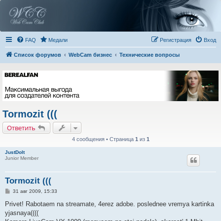
FAQ
Медали
Регистрация
Вход
Список форумов
WebCam бизнес
Технические вопросы
Tormozit (((
Ответить
4 сообщения • Страница
1
из
1
JustDoIt
Junior Member
Tormozit (((
С
31 авг 2009, 15:33
о
о
Privet! Rabotaem na streamate, 4erez adobe. poslednee vremya kartinka
б
yjasnaya((((
щ
е