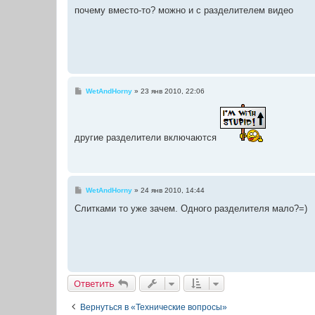
о
почему вместо-то? можно и с разделителем видео
б
щ
е
н
и
е
С
WetAndHorny
»
23 янв 2010, 22:06
о
о
б
щ
е
другие разделители включаются
н
и
е
С
WetAndHorny
»
24 янв 2010, 14:44
о
о
Слитками то уже зачем. Одного разделителя мало?=)
б
щ
е
н
и
е
Ответить
Вернуться в «Технические вопросы»