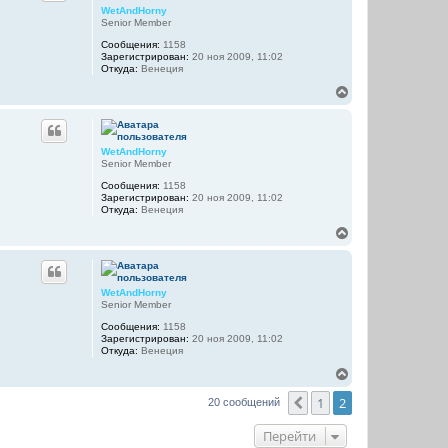
у
WetAndHorny
т
Senior Member
ь
Сообщения:
1158
с
Зарегистрирован:
20 ноя 2009, 11:02
я
Откуда:
Венеция
к
н
В
а
е
ч
р
а
н
л
у
WetAndHorny
у
т
Senior Member
ь
Сообщения:
1158
с
Зарегистрирован:
20 ноя 2009, 11:02
я
Откуда:
Венеция
к
н
В
а
е
ч
р
а
н
л
у
WetAndHorny
у
т
Senior Member
ь
Сообщения:
1158
с
Зарегистрирован:
20 ноя 2009, 11:02
я
Откуда:
Венеция
к
н
В
а
е
ч
1
2
р
Пред.
20 сообщений
а
н
л
у
Перейти
у
т