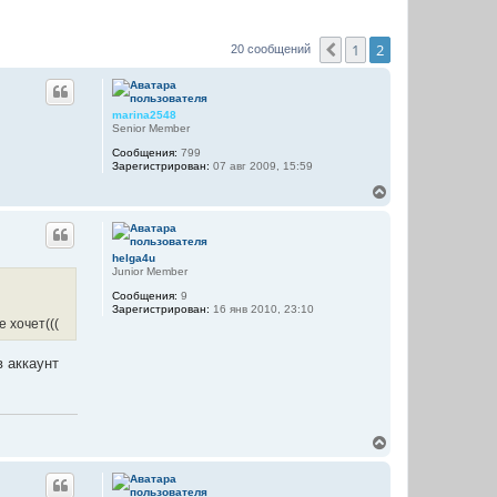
1
2
Пред.
20 сообщений
marina2548
Senior Member
Сообщения:
799
Зарегистрирован:
07 авг 2009, 15:59
В
е
р
н
у
helga4u
т
Junior Member
ь
Сообщения:
9
с
Зарегистрирован:
16 янв 2010, 23:10
я
е хочет(((
к
н
а
в аккаунт
ч
а
л
у
В
е
р
н