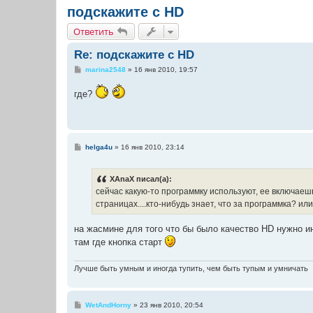
подскажите с HD
Ответить
Re: подскажите с HD
С
marina2548
»
16 янв 2010, 19:57
о
о
где?
б
щ
е
н
и
е
С
helga4u
»
16 янв 2010, 23:14
о
о
б
XAnaX писал(а):
щ
е
сейчас какую-то программку используют, ее включаеш
н
страницах....кто-нибудь знает, что за программка? или
и
е
на жасмине для того что бы было качество HD нужно ин
там где кнопка старт
Лучше быть умным и иногда тупить, чем быть тупым и умничать
С
WetAndHorny
»
23 янв 2010, 20:54
о