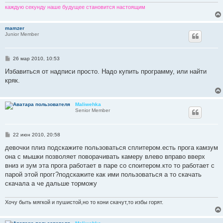
каждую секунду наше будущее становится настоящим
mamzer
Junior Member
С
26 мар 2010, 10:53
о
о
Избавиться от надписи просто. Надо купить программу, или найти
б
кряк.
щ
е
н
и
Maliwehka
е
Senior Member
С
22 июн 2010, 20:58
о
о
девочки плиз подскажите пользоваться сплитером.есть прога камзум
б
она с мышки позволяет поворачивать камеру влево вправо вверх
щ
е
вниз и зум эта прога работает в паре со споитером.кто то работает с
н
парой этой прогг?подскажите как ими пользоваться а то скачать
и
е
скачала а че дальше торможу
Хочу быть мягкой и пушистой,но то кони скачут,то избы горят.