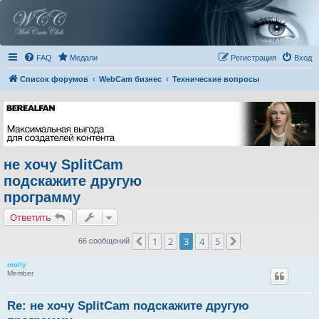
FAQ
Медали
Регистрация
Вход
Список форумов
WebCam бизнес
Технические вопросы
не хочу SplitCam
подскажите другую
программу
Ответить
1
2
3
4
5
Пред.
След.
66 сообщений
molly
Member
Re: не хочу SplitCam подскажите другую