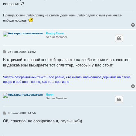
исправить?
Правда жизни: либо принц на самом деле конь, либо рядом с ним уже какая-
нибудь лошадь.
Poetry4love
Senior Member
С
05 ноя 2009, 14:52
о
о
В стримейте правой кнопкой щелкаете на изображение и в качестве
б
видеокамеры выбираете тот сплиттер, который у вас стоит.
щ
е
н
и
Читать безграмотный текст - всё равно, что читать написанное дерьмом на стене:
е
вроде и всё понятно, но, как-то... противно
Ляля
Senior Member
С
05 ноя 2009, 14:56
о
о
Ой, спасибо! не сообразила я, глупышка)))
б
щ
е
н