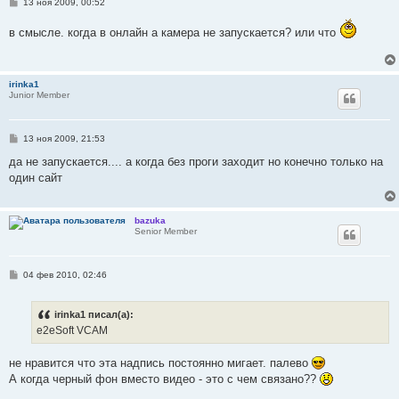
С
13 ноя 2009, 00:52
о
о
в смысле. когда в онлайн а камера не запускается? или что
б
щ
е
н
и
irinka1
е
Junior Member
С
13 ноя 2009, 21:53
о
о
да не запускается.... а когда без проги заходит но конечно только на
б
один сайт
щ
е
н
и
bazuka
е
Senior Member
С
04 фев 2010, 02:46
о
о
б
irinka1 писал(а):
щ
е
e2eSoft VCAM
н
и
е
не нравится что эта надпись постоянно мигает. палево
А когда черный фон вместо видео - это с чем связано??