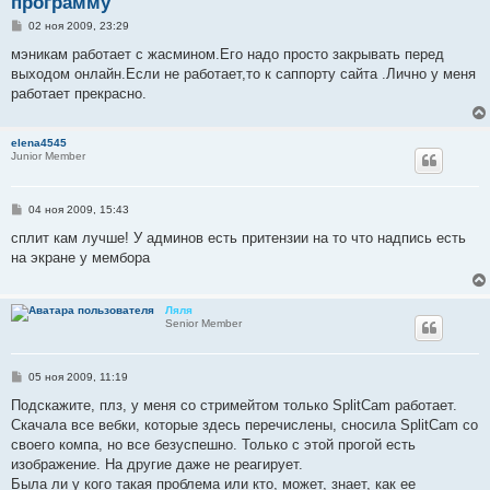
программу
С
02 ноя 2009, 23:29
о
о
мэникам работает с жасмином.Его надо просто закрывать перед
б
выходом онлайн.Если не работает,то к саппорту сайта .Лично у меня
щ
е
работает прекрасно.
н
и
е
elena4545
Junior Member
С
04 ноя 2009, 15:43
о
о
сплит кам лучше! У админов есть притензии на то что надпись есть
б
на экране у мембора
щ
е
н
и
Ляля
е
Senior Member
С
05 ноя 2009, 11:19
о
о
Подскажите, плз, у меня со стримейтом только SplitCam работает.
б
Скачала все вебки, которые здесь перечислены, сносила SplitCam со
щ
е
своего компа, но все безуспешно. Только с этой прогой есть
н
изображение. На другие даже не реагирует.
и
е
Была ли у кого такая проблема или кто, может, знает, как ее