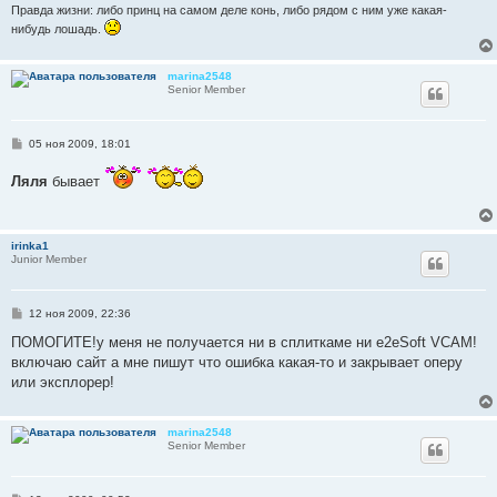
и
Правда жизни: либо принц на самом деле конь, либо рядом с ним уже какая-
е
нибудь лошадь.
marina2548
Senior Member
С
05 ноя 2009, 18:01
о
о
Ляля
бывает
б
щ
е
н
и
irinka1
е
Junior Member
С
12 ноя 2009, 22:36
о
о
ПОМОГИТЕ!у меня не получается ни в сплиткаме ни e2eSoft VCAM!
б
включаю сайт а мне пишут что ошибка какая-то и закрывает оперу
щ
е
или эксплорер!
н
и
е
marina2548
Senior Member