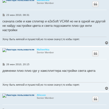
Maliwehka
Senior Member
С
23 июн 2010, 08:31
о
о
скачала себе и кам сплитер и e2eSoft VCAM но ни в одной ни другой
б
не найду настройки цвета и света подскажите плиз где енти
щ
е
настройки
н
и
е
Хочу быть мягкой и пушистой,но то кони скачут,то избы горят.
Maliwehka
Senior Member
С
26 июн 2010, 20:15
о
о
девченки плиз плиз где у камсплиттера настройки света цвета
б
щ
е
н
и
Хочу быть мягкой и пушистой,но то кони скачут,то избы горят.
е
Alisson
Senior Member