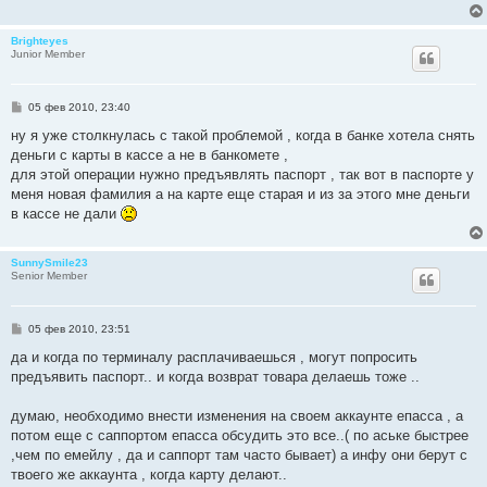
е
н
и
Brighteyes
е
Junior Member
С
05 фев 2010, 23:40
о
о
ну я уже столкнулась с такой проблемой , когда в банке хотела снять
б
деньги с карты в кассе а не в банкомете ,
щ
е
для этой операции нужно предъявлять паспорт , так вот в паспорте у
н
меня новая фамилия а на карте еще старая и из за этого мне деньги
и
е
в кассе не дали
SunnySmile23
Senior Member
С
05 фев 2010, 23:51
о
о
да и когда по терминалу расплачиваешься , могут попросить
б
предъявить паспорт.. и когда возврат товара делаешь тоже ..
щ
е
н
думаю, необходимо внести изменения на своем аккаунте епасса , а
и
е
потом еще с саппортом епасса обсудить это все..( по аське быстрее
,чем по емейлу , да и саппорт там часто бывает) а инфу они берут с
твоего же аккаунта , когда карту делают..