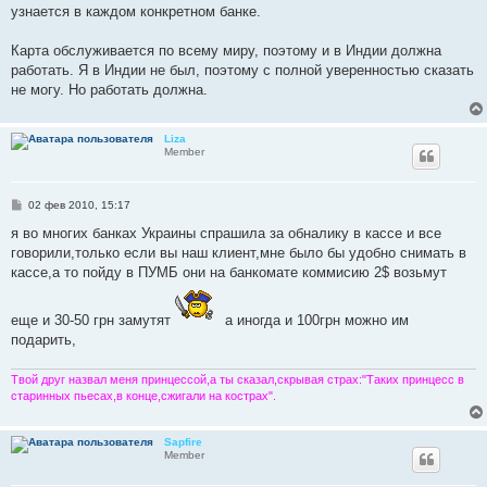
е
узнается в каждом конкретном банке.
н
и
е
Карта обслуживается по всему миру, поэтому и в Индии должна
работать. Я в Индии не был, поэтому с полной уверенностью сказать
не могу. Но работать должна.
Liza
Member
С
02 фев 2010, 15:17
о
о
я во многих банках Украины спрашила за обналику в кассе и все
б
говорили,только если вы наш клиент,мне было бы удобно снимать в
щ
е
кассе,а то пойду в ПУМБ они на банкомате коммисию 2$ возьмут
н
и
е
еще и 30-50 грн замутят
а иногда и 100грн можно им
подарить,
Твой друг назвал меня принцессой,а ты сказал,скрывая страх:"Таких принцесс в
старинных пьесах,в конце,сжигали на кострах".
Sapfire
Member