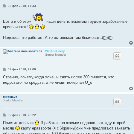
С
02 фев 2010, 17:33
о
о
б
щ
Вот и я об этом
наши деньги,тяжелым трудом заработанные,
е
присваивают!
н
и
е
Надеюсь,что работает.А то останемся там бомжевать)))))))))
WetAndHorny
Senior Member
С
02 фев 2010, 22:09
о
о
Странно, почему,когда хочешь снять более 300 пишется, что
б
недостаточно средств, а не лимит исчерпан О_о
щ
е
н
и
Miroslava
е
Junior Member
С
02 фев 2010, 23:22
о
о
Приетик девочки
Я работаю на жаське недавно ,вот жду второй
б
месяц
карту epassporte (я с Украины)они мне предлогают заказать
щ
е
её срочным переводом за 100 баков,но что то мне не вериться что