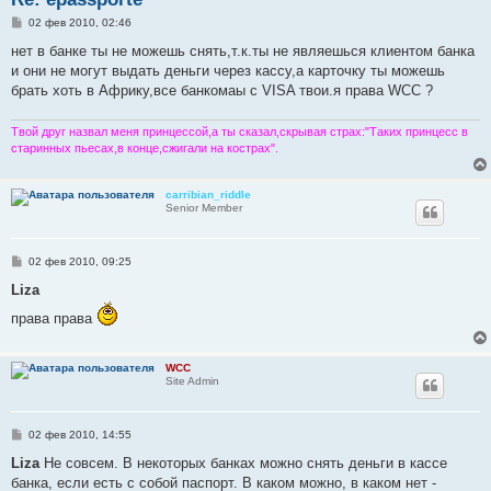
С
02 фев 2010, 02:46
о
о
нет в банке ты не можешь снять,т.к.ты не являешься клиентом банка
б
и они не могут выдать деньги через кассу,а карточку ты можешь
щ
е
брать хоть в Африку,все банкомаы с VISA твои.я права WCC ?
н
и
е
Твой друг назвал меня принцессой,а ты сказал,скрывая страх:"Таких принцесс в
старинных пьесах,в конце,сжигали на кострах".
carribian_riddle
Senior Member
С
02 фев 2010, 09:25
о
о
Liza
б
щ
права права
е
н
и
е
WCC
Site Admin
С
02 фев 2010, 14:55
о
о
Liza
Не совсем. В некоторых банках можно снять деньги в кассе
б
банка, если есть с собой паспорт. В каком можно, в каком нет -
щ