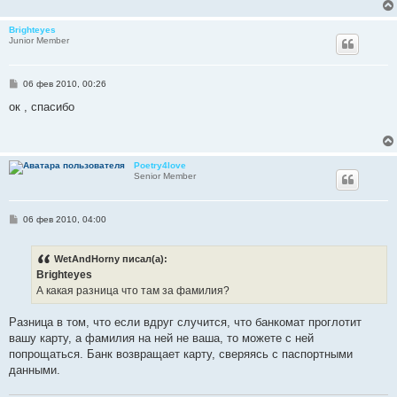
Brighteyes
Junior Member
С
06 фев 2010, 00:26
о
о
ок , спасибо
б
щ
е
н
и
Poetry4love
е
Senior Member
С
06 фев 2010, 04:00
о
о
б
WetAndHorny писал(а):
щ
е
Brighteyes
н
А какая разница что там за фамилия?
и
е
Разница в том, что если вдруг случится, что банкомат проглотит
вашу карту, а фамилия на ней не ваша, то можете с ней
попрощаться. Банк возвращает карту, сверяясь с паспортными
данными.