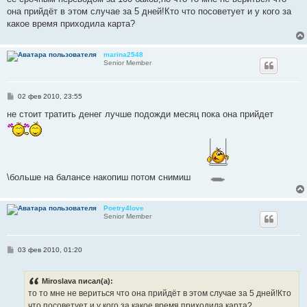
н
она прийдёт в этом случае за 5 дней!Кто что посоветует и у кого за
и
е
какое время приходила карта?
marina2548
Senior Member
С
02 фев 2010, 23:55
о
о
не стоит тратить денег лучше подожди месяц пока она прийдет
б
щ
е
н
и
е
\больше на балансе накопиш потом снимиш
Poetry4love
Senior Member
С
03 фев 2010, 01:20
о
о
б
Miroslava писал(а):
щ
е
то то мне не вериться что она прийдёт в этом случае за 5 дней!Кто
н
что посоветует и у кого за какое время приходила карта?
и