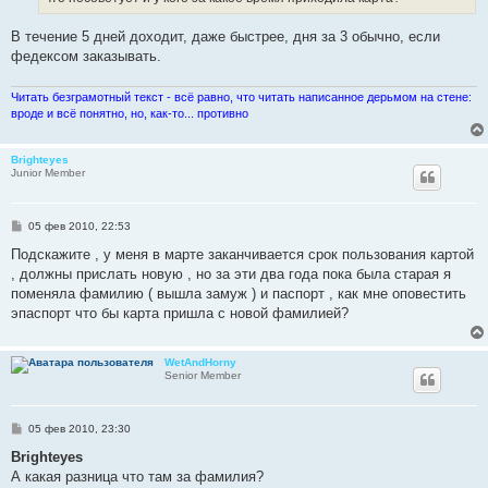
е
В течение 5 дней доходит, даже быстрее, дня за 3 обычно, если
федексом заказывать.
Читать безграмотный текст - всё равно, что читать написанное дерьмом на стене:
вроде и всё понятно, но, как-то... противно
Brighteyes
Junior Member
С
05 фев 2010, 22:53
о
о
Подскажите , у меня в марте заканчивается срок пользования картой
б
, должны прислать новую , но за эти два года пока была старая я
щ
е
поменяла фамилию ( вышла замуж ) и паспорт , как мне оповестить
н
эпаспорт что бы карта пришла с новой фамилией?
и
е
WetAndHorny
Senior Member
С
05 фев 2010, 23:30
о
о
Brighteyes
б
А какая разница что там за фамилия?
щ