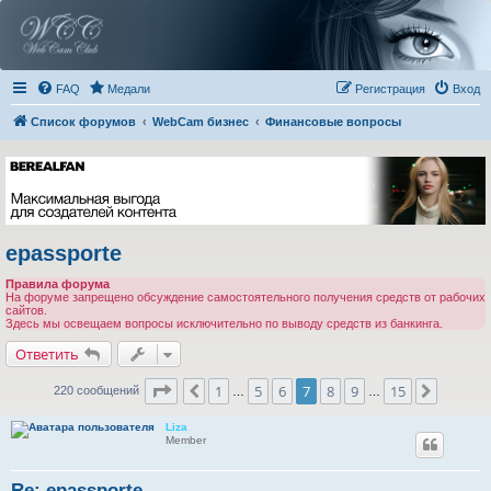
FAQ
Медали
Регистрация
Вход
Список форумов
WebCam бизнес
Финансовые вопросы
epassporte
Правила форума
На форуме запрещено обсуждение самостоятельного получения средств от рабочих
сайтов.
Здесь мы освещаем вопросы исключительно по выводу средств из банкинга.
Ответить
Страница
7
из
15
1
5
6
7
8
9
15
Пред.
След.
220 сообщений
…
…
Liza
Member
Re: epassporte