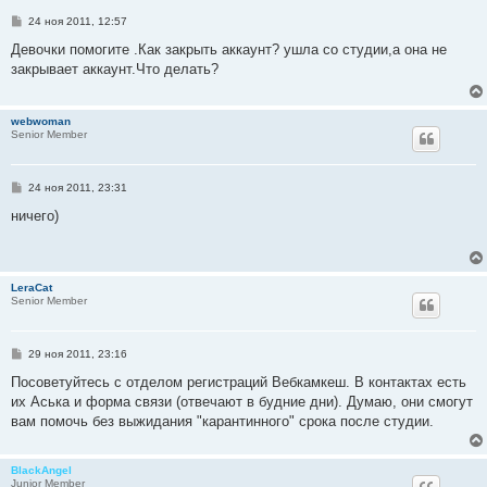
С
24 ноя 2011, 12:57
о
о
Девочки помогите .Как закрыть аккаунт? ушла со студии,а она не
б
закрывает аккаунт.Что делать?
щ
е
н
и
webwoman
е
Senior Member
С
24 ноя 2011, 23:31
о
о
ничего)
б
щ
е
н
и
LeraCat
е
Senior Member
С
29 ноя 2011, 23:16
о
о
Посоветуйтесь с отделом регистраций Вебкамкеш. В контактах есть
б
их Аська и форма связи (отвечают в будние дни). Думаю, они смогут
щ
е
вам помочь без выжидания "карантинного" срока после студии.
н
и
е
BlackAngel
Junior Member