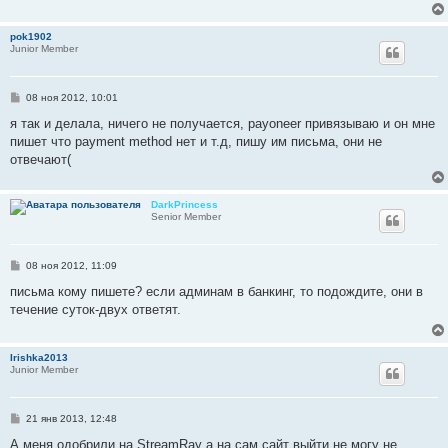
е
н
и
pok1902
е
Junior Member
С
08 ноя 2012, 10:01
о
о
я так и делала, ничего не получается, payoneer привязываю и он мне
б
пишет что payment method нет и т.д, пишу им письма, они не
щ
е
отвечают(
н
и
е
DarkPrincess
Senior Member
С
08 ноя 2012, 11:09
о
о
письма кому пишете? если админам в банкинг, то подождите, они в
б
течение суток-двух ответят.
щ
е
н
и
Irishka2013
е
Junior Member
С
21 янв 2013, 12:48
о
о
А меня одобрили на StreamRay а на сам сайт выйти не могу не