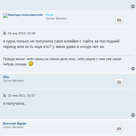
щ
е
н
и
Ляля
е
Senior Member
С
04 янв 2010, 20:38
о
о
я одна только не получила свои копейки с сайта за последний
б
период или есть еще кто? у меня даже в холде нет их.
щ
е
н
и
Правда жизни: либо принц на самом деле конь, либо рядом с ним уже какая-
е
нибудь лошадь.
Olly
Junior Member
С
23 янв 2011, 15:27
о
о
я получила..
б
щ
е
н
и
Веселая Вдова
е
Junior Member