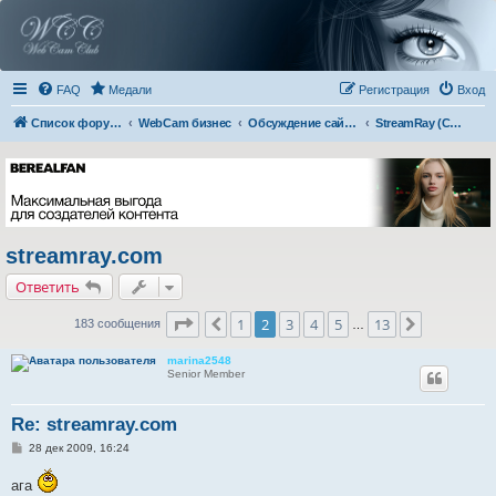
FAQ
Медали
Регистрация
Вход
Список форумов
WebCam бизнес
Обсуждение сайтов
StreamRay (Cams)
streamray.com
Ответить
Страница
2
из
13
1
2
3
4
5
13
Пред.
След.
183 сообщения
…
marina2548
Senior Member
Re: streamray.com
С
28 дек 2009, 16:24
о
о
ага
б