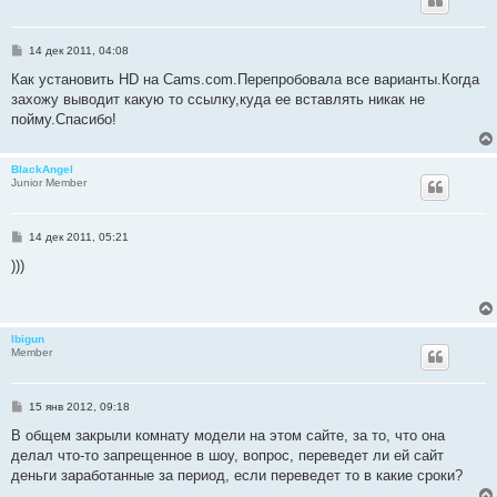
С
14 дек 2011, 04:08
о
о
Как установить HD на Cams.com.Перепробовала все варианты.Когда
б
захожу выводит какую то ссылку,куда ее вставлять никак не
щ
е
пойму.Спасибо!
н
и
е
BlackAngel
Junior Member
С
14 дек 2011, 05:21
о
о
)))
б
щ
е
н
и
lbigun
е
Member
С
15 янв 2012, 09:18
о
о
В общем закрыли комнату модели на этом сайте, за то, что она
б
делал что-то запрещенное в шоу, вопрос, переведет ли ей сайт
щ
е
деньги заработанные за период, если переведет то в какие сроки?
н