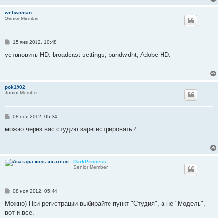
и
е
webwoman
Senior Member
С
15 янв 2012, 10:48
о
о
установить HD: broadcast settings, bandwidht, Adobe HD.
б
щ
е
н
и
pok1902
е
Junior Member
С
08 ноя 2012, 05:34
о
о
можно через вас студию зарегистрировать?
б
щ
е
н
и
DarkPrincess
е
Senior Member
С
08 ноя 2012, 05:44
о
о
Можно) При регистрации выбирайте пункт "Студия", а не "Модель",
б
вот и все.
щ