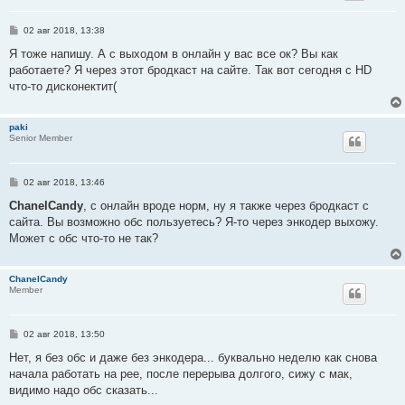
С
02 авг 2018, 13:38
о
о
Я тоже напишу. А с выходом в онлайн у вас все ок? Вы как
б
работаете? Я через этот бродкаст на сайте. Так вот сегодня с HD
щ
е
что-то дисконектит(
н
и
е
paki
Senior Member
С
02 авг 2018, 13:46
о
о
ChanelCandy
, с онлайн вроде норм, ну я также через бродкаст с
б
сайта. Вы возможно обс пользуетесь? Я-то через энкодер выхожу.
щ
е
Может с обс что-то не так?
н
и
е
ChanelCandy
Member
С
02 авг 2018, 13:50
о
о
Нет, я без обс и даже без энкодера... буквально неделю как снова
б
начала работать на рее, после перерыва долгого, сижу с мак,
щ
е
видимо надо обс сказать...
н