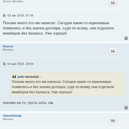
Senior Member
С
03 авг 2018, 07:34
о
о
Похоже много кто им написал. Сегодня какие-то коричневые
б
появились и без значка доллара, судя по всему, они отделили
щ
е
мемберов без баланса. Уже хорошо!
н
и
е
linaxxx
Member
С
03 авг 2018, 19:54
о
о
б
paki
писал(а):
↑
щ
е
Похоже много кто им написал. Сегодня какие-то коричневые
н
появились и без значка доллара, судя по всему, они отделили
и
е
мемберов без баланса. Уже хорошо!
похоже на то, пусть хоть так
ChanelCandy
Member