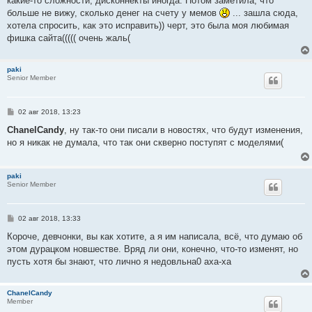
какие-то сложности, дисконнекты иногда. Потом заметила, что
щ
е
больше не вижу, сколько денег на счету у мемов
... зашла сюда,
н
хотела спросить, как это исправить)) черт, это была моя любимая
и
е
фишка сайта((((( очень жаль(
paki
Senior Member
С
02 авг 2018, 13:23
о
о
ChanelCandy
, ну так-то они писали в новостях, что будут изменения,
б
но я никак не думала, что так они скверно поступят с моделями(
щ
е
н
и
paki
е
Senior Member
С
02 авг 2018, 13:33
о
о
Короче, девчонки, вы как хотите, а я им написала, всё, что думаю об
б
этом дурацком новшестве. Вряд ли они, конечно, что-то изменят, но
щ
е
пусть хотя бы знают, что лично я недовльна0 аха-ха
н
и
е
ChanelCandy
Member