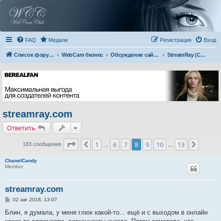
FAQ
Медали
Регистрация
Вход
Список форумов
WebCam бизнес
Обсуждение сайтов
StreamRay (Cams)
streamray.com
Ответить
Страница
8
из
13
1
6
7
8
9
10
13
Пред.
След.
183 сообщения
…
…
ChanelCandy
Member
streamray.com
С
02 авг 2018, 13:07
о
о
Блин, я думала, у меня глюк какой-то... ещё и с выходом в онлайн
б