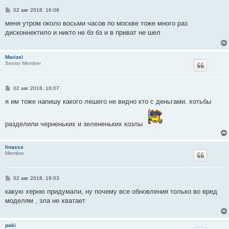
С
02 авг 2018, 16:06
о
о
меня утром около восьми часов по москве тоже много раз
б
дисконнектило и никто не бз бз и в приват не шел
щ
е
н
и
Marizel
е
Senior Member
С
02 авг 2018, 16:07
о
о
я им тоже напишу какого лешего не видно кто с деньгами. хотьбы
б
щ
е
разделили черненьких и зелененьких козлы
н
и
е
linaxxx
Member
С
02 авг 2018, 19:03
о
о
какую херню придумали, ну почему все обновления только во вред
б
моделям , зла не хватает
щ
е
н
и
paki
е