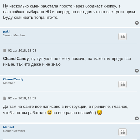
и
е
Ну несколько смен работала просто через бродкаст кнопку, в
настройках выбирала HD и вперёд, но сегодня что-то все тупит прям.
Буду скачивать тогда что-то.
paki
Senior Member
С
02 авг 2018, 13:53
о
о
ChanelCandy
, ну тут уж я не смогу помочь, на маке там вроде все
б
иначе, так что даже и не знаю
щ
е
н
и
ChanelCandy
е
Member
С
02 авг 2018, 13:59
о
о
Да там на сайте все написано в инструкции, в принципе, главное,
б
чтобы потом работало
но все равно спасибо!)
щ
е
н
и
Marizel
е
Senior Member