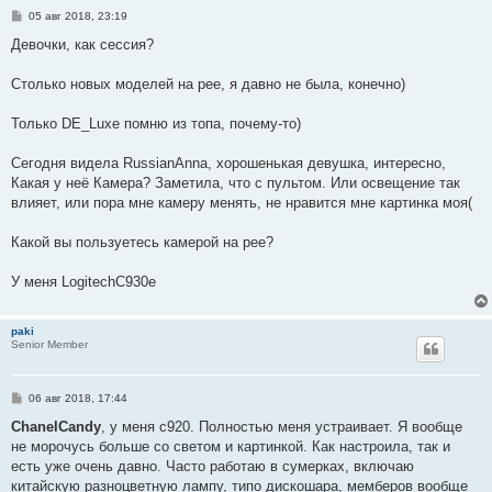
С
05 авг 2018, 23:19
о
о
Девочки, как сессия?
б
щ
е
Столько новых моделей на рее, я давно не была, конечно)
н
и
е
Только DE_Luxe помню из топа, почему-то)
Сегодня видела RussianAnna, хорошенькая девушка, интересно,
Какая у неё Камера? Заметила, что с пультом. Или освещение так
влияет, или пора мне камеру менять, не нравится мне картинка моя(
Какой вы пользуетесь камерой на рее?
У меня LogitechC930e
paki
Senior Member
С
06 авг 2018, 17:44
о
о
ChanelCandy
, у меня с920. Полностью меня устраивает. Я вообще
б
не морочусь больше со светом и картинкой. Как настроила, так и
щ
е
есть уже очень давно. Часто работаю в сумерках, включаю
н
китайскую разноцветную лампу, типо дискошара, мемберов вообще
и