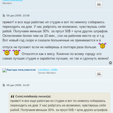
CuteLindaNataly
Member
С
09 дек 2009, 10:08
о
о
привет! я все еще работаю нп студии и вот по немногу собираюсь
б
переходить на дом. У нас рабртать не возможно, чувствуешь себя
щ
е
рабой. Получаем меньше 30%. за пргул 50$ + куча других штрафов.
н
Оключениее более чем на 10 мин., сон на рабочем месте ну и т.д.
и
е
Вот новый год скоро и сказали больничные не принимаются и в
отпуск не пускают если не наберешь в полтара раза больше.
Относятся как к мясу. Конечно по всему городу это
самая лучшая студия и заработки лучшие, но так и сдохнуть можно!
carribian_riddle
Senior Member
С
09 дек 2009, 14:42
о
о
б
CuteLindaNataly писал(а):
щ
е
привет! я все еще работаю нп студии и вот по немногу собираюсь
н
переходить на дом. У нас рабртать не возможно, чувствуешь себя
и
е
рабой. Получаем меньше 30%. за пргул 50$ + куча других штрафов.