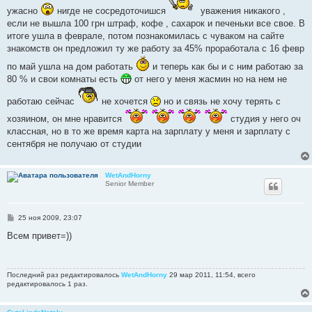
е
ужасно
нигде не сосредоточишся
уважения никакого ,
н
и
если не вышла 100 грн штраф, кофе , сахарок и печеньки все свое. В
е
итоге ушла в феврале, потом познакомилась с чуваком на сайте
знакомств он предложил ту же работу за 45% проработала с 16 февр
по май ушла на дом работать
и теперь как бы и с ним работаю за
80 % и свои комнаты есть
от него у меня жасмин но на нем не
работаю сейчас
не хочется
но и связь не хочу терять с
хозяином, он мне нравится
студия у него оч
классная, но в то же время карта на зарплату у меня и зарплату с
сентября не получаю от студии
WetAndHorny
Senior Member
С
25 ноя 2009, 23:07
о
о
Всем привет=))
б
щ
е
н
Последний раз редактировалось
WetAndHorny
29 мар 2011, 11:54, всего
и
редактировалось 1 раз.
е