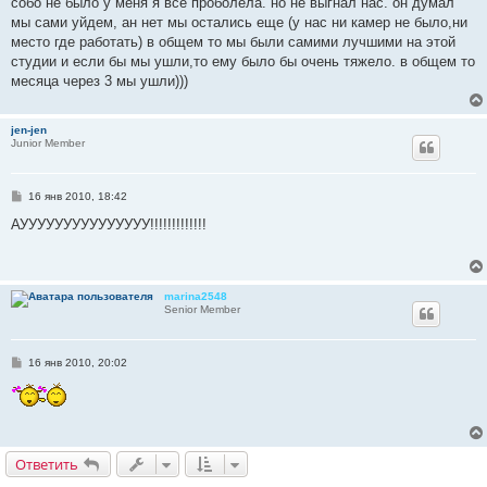
собо не было у меня я все проболела. но не выгнал нас. он думал
мы сами уйдем, ан нет мы остались еще (у нас ни камер не было,ни
место где работать) в общем то мы были самими лучшими на этой
студии и если бы мы ушли,то ему было бы очень тяжело. в общем то
месяца через 3 мы ушли)))
jen-jen
Junior Member
С
16 янв 2010, 18:42
о
о
АУУУУУУУУУУУУУУУ!!!!!!!!!!!!!
б
щ
е
н
и
marina2548
е
Senior Member
С
16 янв 2010, 20:02
о
о
б
щ
е
н
и
Ответить
е