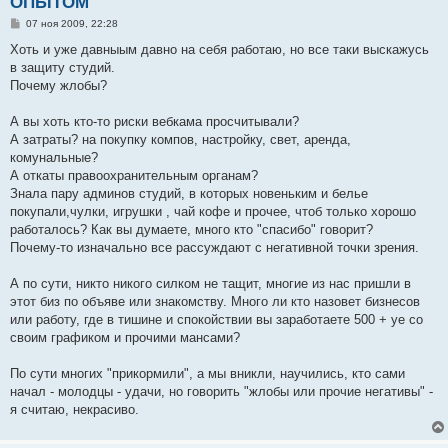
ОПЫТОМ
С
07 ноя 2009, 22:28
о
о
Хоть и уже давныым давно на себя работаю, но все таки выскажусь
б
в защиту студий.
щ
е
Почему жлобы?
н
и
е
А вы хоть кто-то риски вебкама просчитывали?
А затраты? на покупку компов, настройку, свет, аренда,
комунальные?
А откаты правоохранительным органам?
Знала пару админов студий, в которых новеньким и белье
покупали,чулки, игрушки , чай кофе и прочее, чтоб только хорошо
работалось? Как вы думаете, много кто "спасибо" говорит?
Почему-то изначально все рассуждают с негативной точки зрения.
А по сути, никто никого силком не тащит, многие из нас пришли в
этот биз по объяве или знакомству. Много ли кто назовет бизнесов
или работу, где в тишине и спокойствии вы заработаете 500 + уе со
своим графиком и прочими мансами?
По сути многих "прикормили", а мы вникли, научились, кто сами
начал - молодцы - удачи, но говорить "жлобы или прочие негативы" -
я считаю, некрасиво.