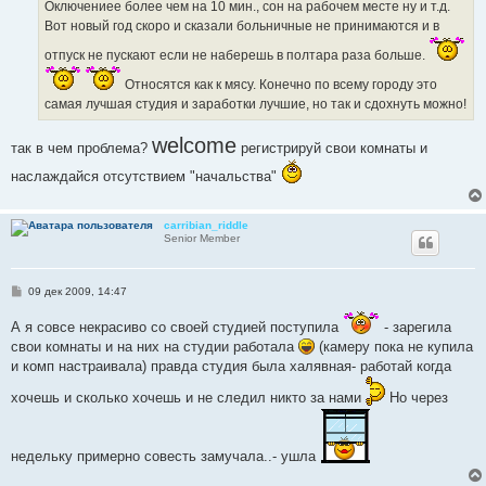
Оключениее более чем на 10 мин., сон на рабочем месте ну и т.д.
Вот новый год скоро и сказали больничные не принимаются и в
отпуск не пускают если не наберешь в полтара раза больше.
Относятся как к мясу. Конечно по всему городу это
самая лучшая студия и заработки лучшие, но так и сдохнуть можно!
welcome
так в чем проблема?
регистрируй свои комнаты и
наслаждайся отсутствием "начальства"
carribian_riddle
Senior Member
С
09 дек 2009, 14:47
о
о
А я совсе некрасиво со своей студией поступила
- зарегила
б
щ
свои комнаты и на них на студии работала
(камеру пока не купила
е
и комп настраивала) правда студия была халявная- работай когда
н
и
е
хочешь и сколько хочешь и не следил никто за нами
Но через
недельку примерно совесть замучала..- ушла