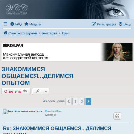
FAQ
Медали
Регистрация
Вход
Список форумов
Болталка
Треп
ЗНАКОМИМСЯ
ОБЩАЕМСЯ...ДЕЛИМСЯ
ОПЫТОМ
Ответить
1
2
3
Пред.
43 сообщения
DashkaKari
Member
Re: ЗНАКОМИМСЯ ОБЩАЕМСЯ...ДЕЛИМСЯ