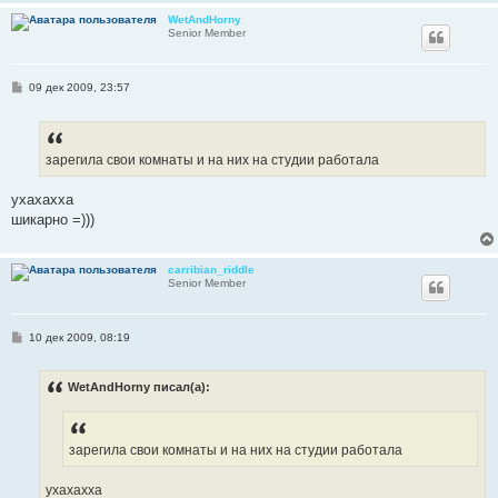
WetAndHorny
Senior Member
С
09 дек 2009, 23:57
о
о
б
щ
е
зарегила свои комнаты и на них на студии работала
н
и
е
ухахахха
шикарно =)))
carribian_riddle
Senior Member
С
10 дек 2009, 08:19
о
о
б
WetAndHorny писал(а):
щ
е
н
и
е
зарегила свои комнаты и на них на студии работала
ухахахха