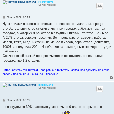
Poetry4love
Senior Member
С
08 ноя 2009, 00:19
о
о
Ну, жлобами я никого не считаю, но все же, оптимальный процент
б
это 50. Большинство студий в крупных городах работают так. тех
щ
е
городах, в которых я работала в студиях никаких "откатов" не было.
н
А 20% это уж совсем черезчур. Вот представьте, девочка работает
и
е
месяц, каждый день смены не менее 8 часов, заработала, допустим,
1000$, а получила 200... И стОит ли за такие деньги вообще в студии
работать?
Обычно такой низкий процент бывает в относительно небольших
городах, где 1-2 студии.
Читать безграмотный текст - всё равно, что читать написанное дерьмом на стене:
вроде и всё понятно, но, как-то... противно
marina2548
Senior Member
С
08 ноя 2009, 00:42
о
о
я на студии за 30% работала у меня было 6 сайтов открыто это
б
щ