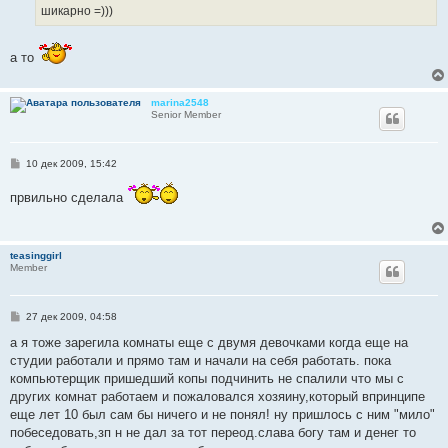
шикарно =)))
а то
marina2548
Senior Member
С
10 дек 2009, 15:42
о
о
првильно сделала
б
щ
е
н
и
teasinggirl
е
Member
С
27 дек 2009, 04:58
о
о
а я тоже зарегила комнаты еще с двумя девочками когда еще на
б
студии работали и прямо там и начали на себя работать. пока
щ
е
компьютерщик пришедший копы подчинить не спалили что мы с
н
других комнат работаем и пожаловался хозяину,который впринципе
и
е
еще лет 10 был сам бы ничего и не понял! ну пришлось с ним "мило"
побеседовать,зп н не дал за тот переод.слава богу там и денег то