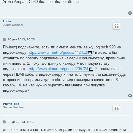
о
Угол обзора в С930 больше, более чёткая.
б
щ
е
н
и
Lucia
е
Junior Member
С
20 дек 2013, 20:20
о
о
Привет) подскажите, есть ли смысл менять вебку logitech 920 на
б
видеокамеру
http://www.ulmart.ru/goods/442412
? и хотела бы
щ
е
уточнить по поводу подключения камеры к компьютеру, правильно
н
ли я поняла: 1. покупаю данную камеру + вот такую плату
и
е
видеозахвата
http://www.ulmart.ru/goods/295724
. 2. подключаю
через HDMI кабель видеокамеру к плате. 3. нужны ли какие-нибудь
сторонние программы для работы видеокамеры в качестве веб-
камеры. 4. на что нужно обратить внимание при покупке
видеокамеры?
Plump_lips
Senior Member
С
22 дек 2013, 18:17
о
о
девочки, а кто знает какими камерами пользуются миссмерлин или
б