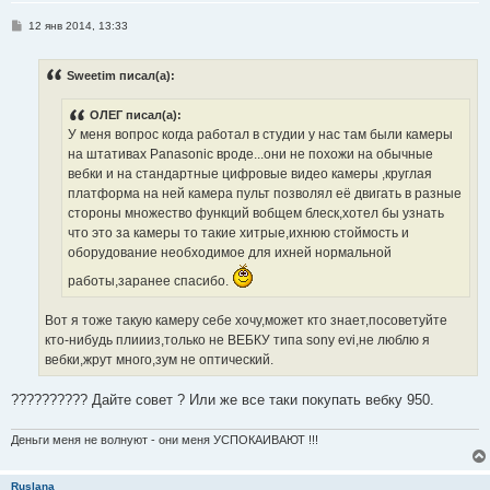
С
12 янв 2014, 13:33
о
о
б
Sweetim писал(а):
щ
е
н
ОЛЕГ писал(а):
и
е
У меня вопрос когда работал в студии у нас там были камеры
на штативах Panasonic вроде...они не похожи на обычные
вебки и на стандартные цифровые видео камеры ,круглая
платформа на ней камера пульт позволял её двигать в разные
стороны множество функций вобщем блеск,хотел бы узнать
что это за камеры то такие хитрые,ихнюю стоймость и
оборудование необходимое для ихней нормальной
работы,заранее спасибо.
Вот я тоже такую камеру себе хочу,может кто знает,посоветуйте
кто-нибудь плиииз,только не ВЕБКУ типа sony evi,не люблю я
вебки,жрут много,зум не оптический.
?????????? Дайте совет ? Или же все таки покупать вебку 950.
Деньги меня не волнуют - они меня УСПОКАИВАЮТ !!!
Ruslana