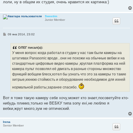
лоли, ну в общем их студия, очень нравится их картинка:)
щ
е
н
и
Sweetim
е
Junior Member
С
09 янв 2014, 23:02
о
о
б
ОЛЕГ писал(а):
щ
е
У меня вопрос когда работал в студии у нас там были камеры на
н
штативах Panasonic вроде...они не похожи на обычные вебки и на
и
е
стандартные цифровые видео камеры ,круглая платформа на ней
камера пульт позволял её двигать в разные стороны множество
функций вобщем блеск,хотел бы узнать что это за камеры то такие
хитрые,ихнюю стоймость и оборудование необходимое для ихней
нормальной работы,заранее спасибо.
Вот я тоже такую камеру себе хочу,может кто знает,посоветуйте кто-
нибудь плиииз,только не ВЕБКУ типа sony evi,не люблю я
вебки,жрут много,зум не оптический.
Irena
Senior Member