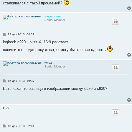
и
сталкивался с такой проблемой?
е
saraconnor
Senior Member
С
13 дек 2013, 04:37
о
о
logitech c920 + visit-X, 16:9 работает
б
щ
напишите в поддержку жаса, помогу быстро все сделать
е
н
и
е
twixa
Senior Member
С
15 дек 2013, 19:37
о
о
Есть какая-то разница в изображении между c920 и c930?
б
щ
е
н
и
Luci
е
С
15 дек 2013, 22:01
о