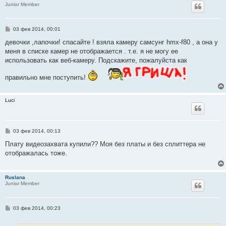
Junior Member
С
03 фев 2014, 00:01
о
о
девочки ,лапочки! спасайте ! взяла камеру самсунг hmx-f80 , а она у
б
меня в списке камер не отображается . т.е. я не могу ее
щ
е
использовать как веб-камеру. Подскажите, пожалуйста как
н
и
правильно мне поступить!
е
Luci
С
03 фев 2014, 00:13
о
о
Плату видеозахвата купили?? Моя без платы и без сплиттера не
б
отображалась тоже.
щ
е
н
и
Ruslana
е
Junior Member
С
03 фев 2014, 00:23
о
о
б