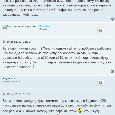
про, капризная эта 910 - так цвета изменяет ... еще к тому же прыщ
щ
е
на лице соскочил, так ей пофиг, что я его замаскировала и в зеркале
н
не видно - ну как она это делает?! пофиг ей на тонак, все равно
и
е
засвечивает мой прыщ.
Miss_Iza
Member
С
10 дек 2013, 16:31
о
о
Тетеньки, нужен совет =) Хочу на одном сайте попробовать работать
б
без лица, для экспериментов хочу приобрести какую-нибудь
щ
е
дешевую hd вебку, типа с270 или с310, стоит ли? подключать буду
н
на прямую к сайту без сплиттеров, картинка будет сносная или даже
и
е
не стоит пробовать?
Ksyushaa
Junior Member
С
12 дек 2013, 17:30
о
о
Всем привет. люди добрые помогите. у меня камера logitech c920
б
настраиваю на жасе через сплиткам 16:9 смотрю себя во фри ,а там
щ
е
все равно 4:3. может камеру уже пора менять?
кто-нибудь
н