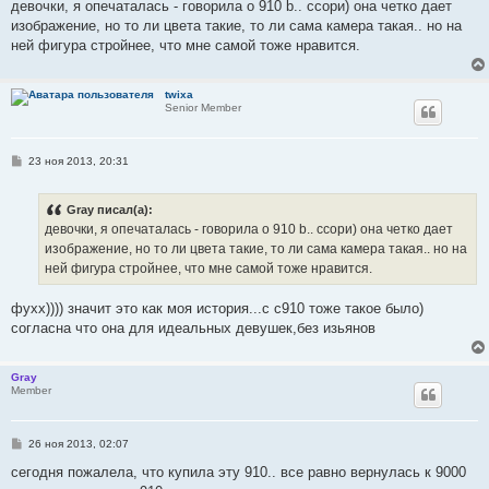
о
девочки, я опечаталась - говорила о 910 b.. ссори) она четко дает
б
изображение, но то ли цвета такие, то ли сама камера такая.. но на
щ
е
ней фигура стройнее, что мне самой тоже нравится.
н
и
е
twixa
Senior Member
С
23 ноя 2013, 20:31
о
о
б
Gray писал(а):
щ
е
девочки, я опечаталась - говорила о 910 b.. ссори) она четко дает
н
изображение, но то ли цвета такие, то ли сама камера такая.. но на
и
е
ней фигура стройнее, что мне самой тоже нравится.
фухх)))) значит это как моя история...с с910 тоже такое было)
согласна что она для идеальных девушек,без изьянов
Gray
Member
С
26 ноя 2013, 02:07
о
о
сегодня пожалела, что купила эту 910.. все равно вернулась к 9000
б