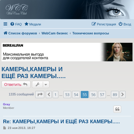
FAQ
Медали
Регистрация
Вход
Список форумов
WebCam бизнес
Технические вопросы
КАМЕРЫ,КАМЕРЫ И
ЕЩЁ РАЗ КАМЕРЫ.....
Ответить
Страница
55
из
89
1
53
54
55
56
57
89
Пред.
Сле
1335 сообщений
…
…
Gray
Member
Re: КАМЕРЫ,КАМЕРЫ И ЕЩЁ РАЗ КАМЕРЫ.....
С
23 ноя 2013, 16:27
о