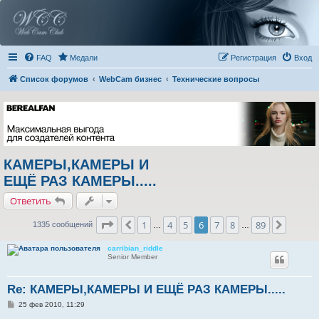
FAQ
Медали
Регистрация
Вход
Список форумов
WebCam бизнес
Технические вопросы
КАМЕРЫ,КАМЕРЫ И
ЕЩЁ РАЗ КАМЕРЫ.....
Ответить
Страница
6
из
89
1
4
5
6
7
8
89
Пред.
След.
1335 сообщений
…
…
carribian_riddle
Senior Member
Re: КАМЕРЫ,КАМЕРЫ И ЕЩЁ РАЗ КАМЕРЫ.....
С
25 фев 2010, 11:29
о