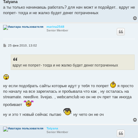
о
Tatyana
б
а ты только начинаешь работать? для нач можт и подойдет.. вдруг не
щ
е
попрет- тогда и не жалко будет денег потраченных
н
и
е
marina2548
Senior Member
С
25 фев 2010, 13:02
о
о
б
щ
е
вдруг не попрет- тогда и не жалко будет денег потраченных
н
и
е
ну если подобрать сайты которые идут у тебя то попрет
я просто
по началу на все зарегилась и пробывала что как , ну осталась на
streamate. needlive. livejas. , webcamclub но он не оч прет так иногда
пробивает
ну и это т новый сейчас пытаю
ну чето он не оч
Tatyana
Senior Member