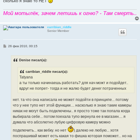
сколько я знаю то НЕТ
Мой мотылёк, зачем летишь к огню? - Там смерть..
carribian_riddle
Senior Member
С
26 фев 2010, 00:15
о
о
б
Denise писал(а):
щ
е
н
carribian_riddle писал(а):
и
е
Tatyana
а ты только начинаешь работать? для нач можт и подойдет..
вдруг не попрет- тогда и не жалко будет денег потраченных
нет. та что она написала не может подойти в принципе... потому
что у нее тупо нет этой функции.... насколько я знаю такие камеры
никак не могут быть подключены.. я просто тоже так попала когда
выбирала себе... потом поехала тупо вернула ее в магазин.... я
думала что абсолютно лубую цифровую камеру можно
подключить... как вебку. но нет
) далеко не любую... хотя
поспрашивай может есть какая то фишка которая поможет... но на