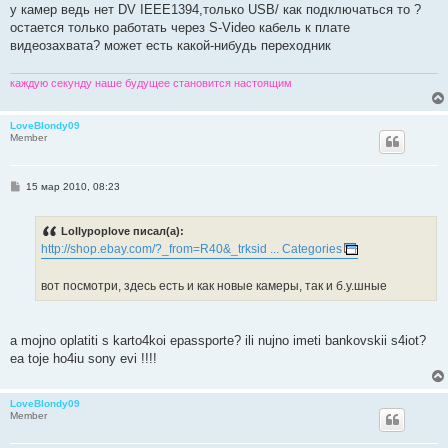
о
у камер ведь нет DV IEEE1394,только USB/ как подключаться то ?
б
остается только работать через S-Video кабель к плате
щ
е
видеозахвата? может есть какой-нибудь переходник
н
и
е
каждую секунду наше будущее становится настоящим
LoveBlondy09
Member
С
15 мар 2010, 08:23
о
о
б
Lollypoplove писал(а):
щ
е
http://shop.ebay.com/?_from=R40&_trksid ... Categories
н
и
е
вот посмотри, здесь есть и как новые камеры, так и б.у.шные
a mojno oplatiti s karto4koi epassporte? ili nujno imeti bankovskii s4iot?
ea toje ho4iu sony evi !!!!
LoveBlondy09
Member