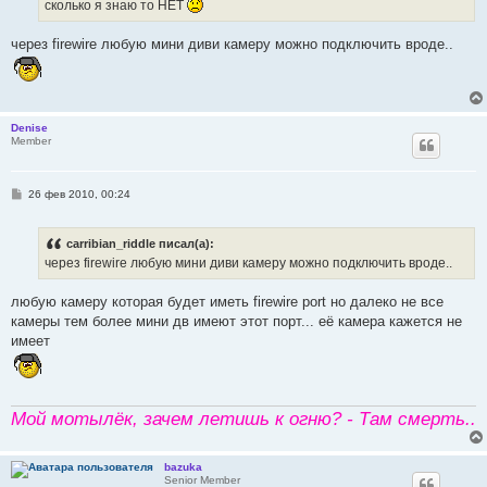
сколько я знаю то НЕТ
через firewire любую мини диви камеру можно подключить вроде..
Denise
Member
С
26 фев 2010, 00:24
о
о
б
carribian_riddle писал(а):
щ
е
через firewire любую мини диви камеру можно подключить вроде..
н
и
е
любую камеру которая будет иметь firewire port но далеко не все
камеры тем более мини дв имеют этот порт... её камера кажется не
имеет
Мой мотылёк, зачем летишь к огню? - Там смерть..
bazuka
Senior Member