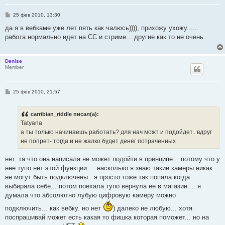
С
25 фев 2010, 13:30
о
о
да я в вебкаме уже лет пять как чалюсь)))), прихожу ухожу......
б
работа нормально идет на СС и стриме... другие как то не очень.
щ
е
н
и
Denise
е
Member
С
25 фев 2010, 21:57
о
о
б
carribian_riddle писал(а):
щ
е
Tatyana
н
а ты только начинаешь работать? для нач можт и подойдет.. вдруг
и
е
не попрет- тогда и не жалко будет денег потраченных
нет. та что она написала не может подойти в принципе... потому что у
нее тупо нет этой функции.... насколько я знаю такие камеры никак
не могут быть подключены.. я просто тоже так попала когда
выбирала себе... потом поехала тупо вернула ее в магазин.... я
думала что абсолютно лубую цифровую камеру можно
подключить... как вебку. но нет
) далеко не любую... хотя
поспрашивай может есть какая то фишка которая поможет... но на