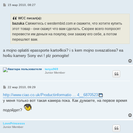
С
15 мар 2010, 08:27
о
о
б
WCC писал(а):
щ
е
bazuka
Свяжитесь с westernbid.com и скажите, что хотите купить
н
этот товар - они скажут что вам сделать. Скорее всего попросят
и
е
перевести им деньги на покупку, они закажу его себе, а потом
перешлют вам.
a mojno oplatiti epassporte karto4koi? i s kem mojno sveazatisea? ea
ho4iu kamery Sony evi ! plz pomogite!
tanya969
Junior Member
С
22 мар 2010, 09:29
о
о
http://www.ciao.co.uk/Productinformatio ... 4__6870523
б
у меня только вот такая камера пока. Как думаете, на первое время
щ
е
н
подойдет?
и
е
LovePrincesss
Junior Member