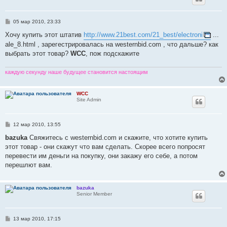
С
05 мар 2010, 23:33
о
о
Хочу купить этот штатив
http://www.21best.com/21_best/electroni
...
б
ale_8.html , зарегестрировалась на westernbid.com , что дальше? как
щ
е
выбрать этот товар?
WCC
, пож подскажите
н
и
е
каждую секунду наше будущее становится настоящим
WCC
Site Admin
С
12 мар 2010, 13:55
о
о
bazuka
Свяжитесь с westernbid.com и скажите, что хотите купить
б
этот товар - они скажут что вам сделать. Скорее всего попросят
щ
е
перевести им деньги на покупку, они закажу его себе, а потом
н
перешлют вам.
и
е
bazuka
Senior Member
С
13 мар 2010, 17:15
о