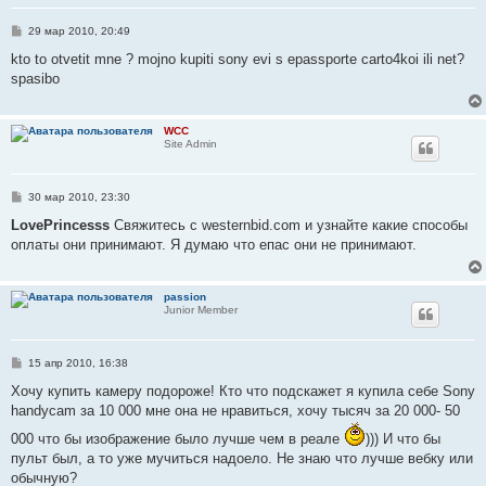
С
29 мар 2010, 20:49
о
о
kto to otvetit mne ? mojno kupiti sony evi s epassporte carto4koi ili net?
б
spasibo
щ
е
н
и
WCC
е
Site Admin
С
30 мар 2010, 23:30
о
о
LovePrincesss
Свяжитесь с westernbid.com и узнайте какие способы
б
оплаты они принимают. Я думаю что епас они не принимают.
щ
е
н
и
passion
е
Junior Member
С
15 апр 2010, 16:38
о
о
Хочу купить камеру подороже! Кто что подскажет я купила себе Sony
б
handycam за 10 000 мне она не нравиться, хочу тысяч за 20 000- 50
щ
е
000 что бы изображение было лучше чем в реале
))) И что бы
н
и
пульт был, а то уже мучиться надоело. Не знаю что лучше вебку или
е
обычную?