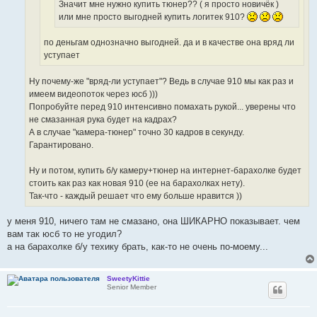
Значит мне нужно купить тюнер?? ( я просто новичёк )
или мне просто выгодней купить логитек 910?
по деньгам однозначно выгодней. да и в качестве она вряд ли
уступает
Ну почему-же "вряд-ли уступает"? Ведь в случае 910 мы как раз и
имеем видеопоток через юсб )))
Попробуйте перед 910 интенсивно помахать рукой... уверены что
не смазанная рука будет на кадрах?
А в случае "камера-тюнер" точно 30 кадров в секунду.
Гарантировано.
Ну и потом, купить б/у камеру+тюнер на интернет-барахолке будет
стоить как раз как новая 910 (ее на барахолках нету).
Так-что - каждый решает что ему больше нравится ))
у меня 910, ничего там не смазано, она ШИКАРНО показывает. чем
вам так юсб то не угодил?
а на барахолке б/у техику брать, как-то не очень по-моему...
SweetyKittie
Senior Member