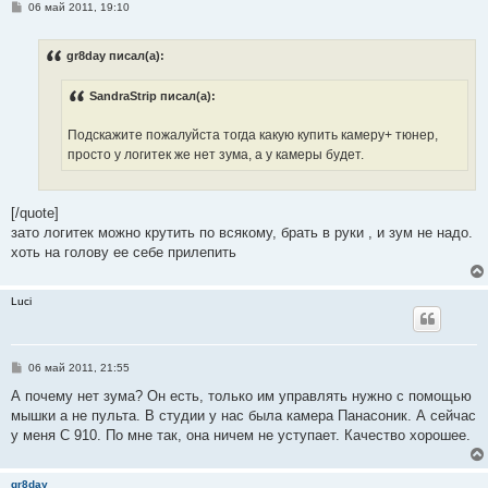
С
06 май 2011, 19:10
о
о
б
gr8day писал(а):
щ
е
н
SandraStrip писал(а):
и
е
Подскажите пожалуйста тогда какую купить камеру+ тюнер,
просто у логитек же нет зума, а у камеры будет.
[/quote]
зато логитек можно крутить по всякому, брать в руки , и зум не надо.
хоть на голову ее себе прилепить
Luci
С
06 май 2011, 21:55
о
о
А почему нет зума? Он есть, только им управлять нужно с помощью
б
мышки а не пульта. В студии у нас была камера Панасоник. А сейчас
щ
е
у меня С 910. По мне так, она ничем не уступает. Качество хорошее.
н
и
е
gr8day