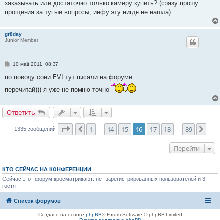
е
заказывать или достаточно только камеру купить? (сразу прошу
прощения за тупые вопросы, инфу эту нигде не нашла)
gr8day
Junior Member
С
10 май 2011, 08:37
о
о
по поводу сони EVI тут писали на форуме
б
щ
перечитай))) я уже не помню точно
е
н
и
Ответить
е
Страница
16
из
89
1
14
15
16
17
18
89
Пред.
Сле
1335 сообщений
…
…
Перейти
КТО СЕЙЧАС НА КОНФЕРЕНЦИИ
Сейчас этот форум просматривают: нет зарегистрированных пользователей и 3
гостя
Список форумов
Создано на основе
phpBB
® Forum Software © phpBB Limited
Русская поддержка phpBB