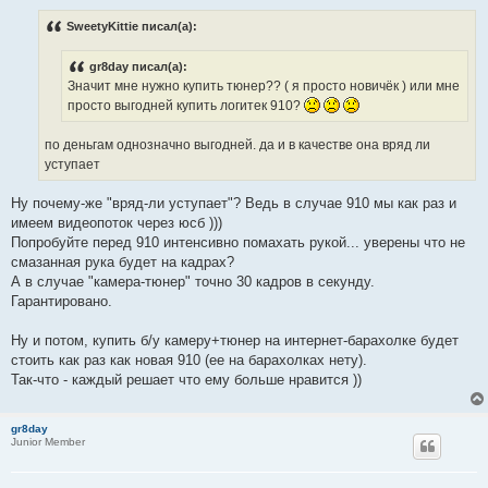
о
б
SweetyKittie писал(а):
щ
е
н
gr8day писал(а):
и
е
Значит мне нужно купить тюнер?? ( я просто новичёк ) или мне
просто выгодней купить логитек 910?
по деньгам однозначно выгодней. да и в качестве она вряд ли
уступает
Ну почему-же "вряд-ли уступает"? Ведь в случае 910 мы как раз и
имеем видеопоток через юсб )))
Попробуйте перед 910 интенсивно помахать рукой... уверены что не
смазанная рука будет на кадрах?
А в случае "камера-тюнер" точно 30 кадров в секунду.
Гарантировано.
Ну и потом, купить б/у камеру+тюнер на интернет-барахолке будет
стоить как раз как новая 910 (ее на барахолках нету).
Так-что - каждый решает что ему больше нравится ))
gr8day
Junior Member