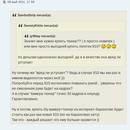
С
06 май 2011, 17:58
о
о
б
SandraStrip писал(а):
щ
е
н
SweetyKittie писал(а):
и
е
gr8day писал(а):
Значит мне нужно купить тюнер?? ( я просто новичёк )
или мне просто выгодней купить логитек 910?
по деньгам однозначно выгодней. да и в качестве она вряд ли
уступает
Ну почему-же "вряд-ли уступает"? Ведь в случае 910 мы как раз и
имеем видеопоток через юсб )))
Попробуйте перед 910 интенсивно помахать рукой... уверены что
не смазанная рука будет на кадрах?
А в случае "камера-тюнер" точно 30 кадров в секунду.
Гарантировано.
Ну и потом, купить б/у камеру+тюнер на интернет-барахолке будет
стоить как раз как новая 910 (ее на барахолках нету).
Так-что - каждый решает что ему больше нравится ))