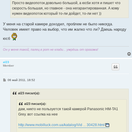
Просто видеопоток довольно большой, а юсби хотя и пишет что
скорость большая, но главное - она негарантированная. А кому
нужен видеопоток который то-ли дойдет, то-ли нет ))
У меня на старой камере доходил, проблем не было никогда.
Человек имеет право на выбор, что им жалко что ли? Даешь народу
юсб
Он у меня такой, палец в рот не клади... умрёшь от оргазма!
al23
Member
С
06 май 2011, 18:52
о
о
б
al23 писал(а):
щ
е
н
al23 писал(а):
и
е
дам, никто не пользуется такой камерой Panasonic HM-TA1
Grey. вот ссылка на нее
http://www.mobilluck.com.ua/katalog/Vid ... 30428.html