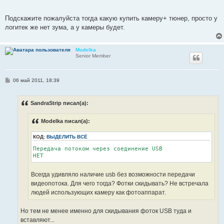
Подскажите пожалуйста тогда какую купить камеру+ тюнер, просто у
логитек же нет зума, а у камеры будет.
Modelka
Senior Member
С
06 май 2011, 18:39
о
о
б
SandraStrip писал(а):
щ
е
н
Modelka писал(а):
и
е
КОД:
ВЫДЕЛИТЬ ВСЁ
Передача потоком через соединение USB 

НЕТ
Всегда удивляло наличие usb без возможности передачи
видеопотока. Для чего тогда? Фотки скидывать? Не встречала
людей использующих камеру как фотоаппарат.
Но тем не менее именно для скидывания фоток USB туда и
вставляют...