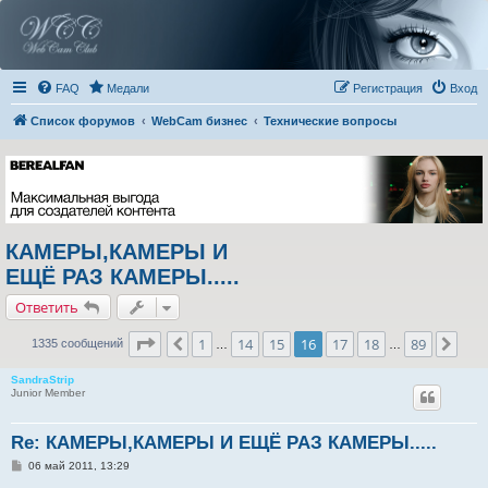
FAQ
Медали
Регистрация
Вход
Список форумов
WebCam бизнес
Технические вопросы
КАМЕРЫ,КАМЕРЫ И
ЕЩЁ РАЗ КАМЕРЫ.....
Ответить
Страница
16
из
89
1
14
15
16
17
18
89
Пред.
Сле
1335 сообщений
…
…
SandraStrip
Junior Member
Re: КАМЕРЫ,КАМЕРЫ И ЕЩЁ РАЗ КАМЕРЫ.....
С
06 май 2011, 13:29
о