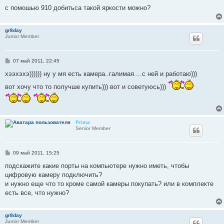
н
с помошью 910 добитьса такой яркости можно?
и
е
gr8day
Junior Member
С
07 май 2011, 22:45
о
о
хээхэхэ)))))) ну у мя есть камера..галимая....с ней и работаю)))
б
щ
вот хочу что то получше купить))) вот и советуюсь)))
е
н
и
е
Prima
Senior Member
С
09 май 2011, 15:25
о
о
подскажите какие порты на компьютере нужно иметь, чтобы
б
цифровую камеру подключить?
щ
е
и нужно еще что то кроме самой камеры покупать? или в комплекте
н
есть все, что нужно?
и
е
gr8day
Junior Member