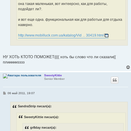
она такая маленькая, вот интеерсно, как для работы,
подойдет ли?.
и вот еще одна. функциональная как для работыи для отдыха
наверно.
http://www.mobilluck.com.ua/katalog/Vid ... 30419.html
НУ ХОТЬ КТОТО ПОМОЖЕТ(((( хоть бы слово что ли сказали((
плииииизззз
SweetyKittie
Senior Member
С
06 май 2011, 19:07
о
о
б
SandraStrip писал(а):
щ
е
н
SweetyKittie писал(а):
и
е
gr8day писал(а):