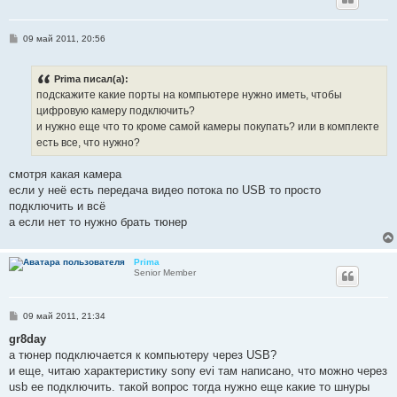
С
09 май 2011, 20:56
о
о
б
Prima писал(а):
щ
е
подскажите какие порты на компьютере нужно иметь, чтобы
н
цифровую камеру подключить?
и
е
и нужно еще что то кроме самой камеры покупать? или в комплекте
есть все, что нужно?
смотря какая камера
если у неё есть передача видео потока по USB то просто
подключить и всё
а если нет то нужно брать тюнер
Prima
Senior Member
С
09 май 2011, 21:34
о
о
gr8day
б
а тюнер подключается к компьютеру через USB?
щ
е
и еще, читаю характеристику sony evi там написано, что можно через
н
usb ее подключить. такой вопрос тогда нужно еще какие то шнуры
и