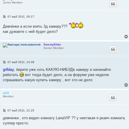
Junior Member
С
07 май 2011, 00:17
о
о
Девчёнки а если взять 3д камеру???
б
щ
как думаете с ней будет дело?
е
н
и
е
SweetyKittie
Senior Member
С
07 май 2011, 14:39
о
о
gr8day
, берите уже хоть КАКУЮ-НИБУДЬ камеру и начинайте
б
работать
вот тогда будет дело, а на форуме уже неделю
щ
е
спрашивать какую купить камеру , вот это не дело
н
и
е
al23
Member
С
07 май 2011, 21:25
о
о
девченки , кто видел комнату LanaVIP ?? у неетакая я ркаяч комната.
б
суппер просто.
щ
е