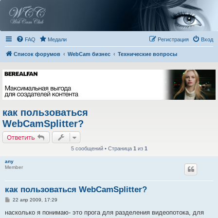
FAQ
Медали
Регистрация
Вход
Список форумов
WebCam бизнес
Технические вопросы
как пользоваться
WebCamSplitter?
Ответить
5 сообщений • Страница
1
из
1
any
Member
как пользоваться WebCamSplitter?
С
22 апр 2009, 17:29
о
о
насколько я понимаю- это прога для разделения видеопотока, для
б