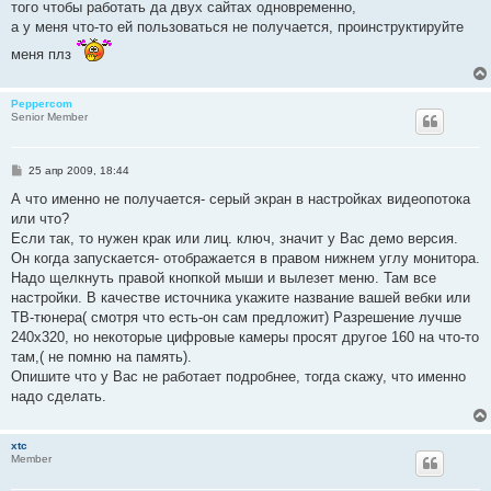
того чтобы работать да двух сайтах одновременно,
щ
е
а у меня что-то ей пользоваться не получается, проинструктируйте
н
и
меня плз
е
Peppercom
Senior Member
С
25 апр 2009, 18:44
о
о
А что именно не получается- серый экран в настройках видеопотока
б
или что?
щ
е
Если так, то нужен крак или лиц. ключ, значит у Вас демо версия.
н
Он когда запускается- отображается в правом нижнем углу монитора.
и
е
Надо щелкнуть правой кнопкой мыши и вылезет меню. Там все
настройки. В качестве источника укажите название вашей вебки или
ТВ-тюнера( смотря что есть-он сам предложит) Разрешение лучше
240х320, но некоторые цифровые камеры просят другое 160 на что-то
там,( не помню на память).
Опишите что у Вас не работает подробнее, тогда скажу, что именно
надо сделать.
xtc
Member