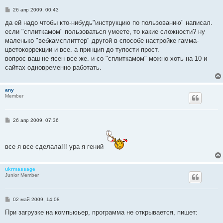
С
26 апр 2009, 00:43
о
о
да ей надо чтобы кто-нибудь"инструкцию по пользованию" написал.
б
если "сплиткамом" пользоваться умеете, то какие сложности? ну
щ
е
маленько "вебкамсплиттер" другой в способе настройке гамма-
н
цветокоррекции и все. а принцип до тупости прост.
и
е
вопрос ваш не ясен все же. и со "сплиткамом" можно хоть на 10-и
сайтах одновременно работать.
any
Member
С
26 апр 2009, 07:36
о
о
б
щ
все я все сделала!!! ура я гений
е
н
и
е
ukrmassage
Junior Member
С
02 май 2009, 14:08
о
о
При загрузке на компьюьер, программа не открывается, пишет:
б
щ