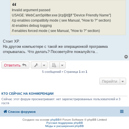
е
н
Invalid argument passed
и
е
USAGE: WebCamSplitter.exe [/cp][/d][/f "Device Friendly Name"]
/cp enables compatibity mode ( see Manual, "How to ?" section)
/d enables debug logging
/f enables forced mode ( see Manual, "How to ?" section)
Стоит XP.
На другом компьютере с такой же операционкой программа
открывалась. Что делать? Посоветуйте пожалуйста...
Ответить
5 сообщений • Страница
1
из
1
Перейти
КТО СЕЙЧАС НА КОНФЕРЕНЦИИ
Сейчас этот форум просматривают: нет зарегистрированных пользователей и 3
гостя
Список форумов
Создано на основе
phpBB
® Forum Software © phpBB Limited
Русская поддержка phpBB
Моды и расширения phpBB