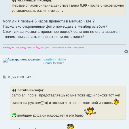
wccManager писал(а):
щ
е
Первые 6 часов онлайна действует цена 0,99 - после 6 часов можно
н
устанавливать различную цену
и
е
могу ли я первые 6 часов провести в мембер чате ?
Насколько откровенные фото помещать в мембер альбом?
Стоит ли записывать приватное видео? если оно не оплачивается
..зачем приглашать в приват если есть видео!
каждую секунду наше будущее становится настоящим
carribian_riddle
Senior Member
С
11 дек 2009, 04:10
о
о
б
bazuka писал(а):
щ
е
carribian_riddle ! представляешь ко мне тоже)))))))) похоже тот же!
н
и
пишет на русском)))))) и говорит что не понмает мой инглишь
е
вообщем когда он надоедает я его баню