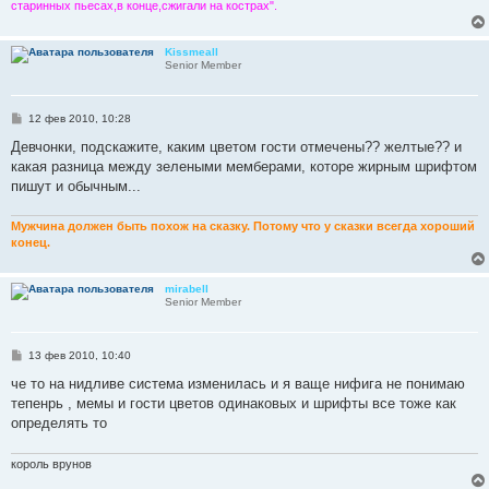
старинных пьесах,в конце,сжигали на кострах".
Kissmeall
Senior Member
С
12 фев 2010, 10:28
о
о
Девчонки, подскажите, каким цветом гости отмечены?? желтые?? и
б
какая разница между зелеными мемберами, которе жирным шрифтом
щ
е
пишут и обычным...
н
и
е
Мужчина должен быть похож на сказку. Потому что у сказки всегда хороший
конец.
mirabell
Senior Member
С
13 фев 2010, 10:40
о
о
че то на нидливе система изменилась и я ваще нифига не понимаю
б
тепенрь , мемы и гости цветов одинаковых и шрифты все тоже как
щ
е
определять то
н
и
е
король врунов