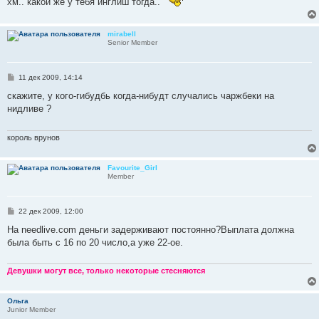
хм.. какой же у тебя инглиш тогда..
mirabell
Senior Member
С
11 дек 2009, 14:14
о
о
скажите, у кого-гибудбь когда-нибудт случались чаржбеки на
б
нидливе ?
щ
е
н
и
король врунов
е
Favourite_Girl
Member
С
22 дек 2009, 12:00
о
о
На needlive.com деньги задерживают постоянно?Выплата должна
б
была быть с 16 по 20 число,а уже 22-ое.
щ
е
н
и
Девушки могут все, только некоторые стесняются
е
Ольга
Junior Member