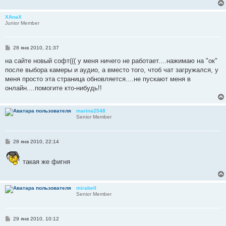
е
н
и
XAnaX
е
Junior Member
С
28 янв 2010, 21:37
о
о
на сайте новый софт((( у меня ничего не работает....нажимаю на "ок"
б
после выбора камеры и аудио, а вместо того, чтоб чат загружался, у
щ
е
меня просто эта страница обновляется....не пускают меня в
н
онлайн....помогите кто-нибудь!!
и
е
marina2548
Senior Member
С
28 янв 2010, 22:14
о
о
б
такая же фигня
щ
е
н
и
mirabell
е
Senior Member
С
29 янв 2010, 10:12
о