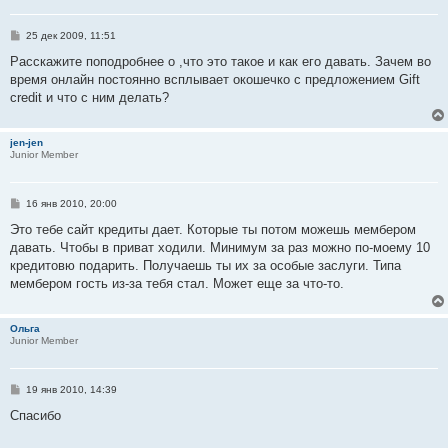
С
25 дек 2009, 11:51
о
о
Расскажите поподробнее о ,что это такое и как его давать. Зачем во
б
время онлайн постоянно всплывает окошечко с предложением Gift
щ
е
credit и что с ним делать?
н
и
е
jen-jen
Junior Member
С
16 янв 2010, 20:00
о
о
Это тебе сайт кредиты дает. Которые ты потом можешь мембером
б
давать. Чтобы в приват ходили. Минимум за раз можно по-моему 10
щ
е
кредитовю подарить. Получаешь ты их за особые заслуги. Типа
н
мембером гость из-за тебя стал. Может еще за что-то.
и
е
Ольга
Junior Member
С
19 янв 2010, 14:39
о
о
Спасибо
б
щ