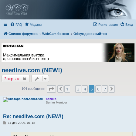
FAQ
Медали
Регистрация
Вход
Список форумов
WebCam бизнес
Обсуждение сайтов
needlive.com (NEW!)
Закрыто
Страница
5
из
7
1
3
4
5
6
7
Пред.
След.
104 сообщения
…
bazuka
Senior Member
Re: needlive.com (NEW!)
С
11 дек 2009, 01:18
о
о
б