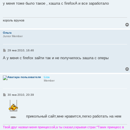
о
у меня тоже было такое , хашла с firefoxA и все заработало
б
щ
е
н
и
король врунов
е
Ольга
Junior Member
С
29 янв 2010, 16:46
о
о
А у меня с firefox зайти так и не получилось зашла с оперы
б
щ
е
н
и
Liza
е
Member
С
30 янв 2010, 20:39
о
о
б
щ
е
н
прикольный сайт,мне нравится,легко работать на нем
и
е
Твой друг назвал меня принцессой,а ты сказал,скрывая страх:"Таких принцесс в