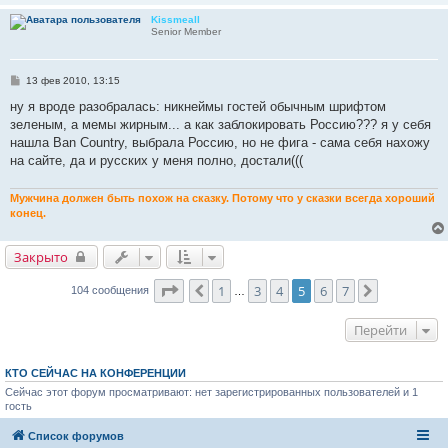
Kissmeall
Senior Member
С
13 фев 2010, 13:15
о
о
ну я вроде разобралась: никнеймы гостей обычным шрифтом
б
зеленым, а мемы жирным... а как заблокировать Россию??? я у себя
щ
е
нашла Ban Country, выбрала Россию, но не фига - сама себя нахожу
н
на сайте, да и русских у меня полно, достали(((
и
е
Мужчина должен быть похож на сказку. Потому что у сказки всегда хороший
конец.
Закрыто
Страница
5
из
7
1
3
4
5
6
7
Пред.
След.
104 сообщения
…
Перейти
КТО СЕЙЧАС НА КОНФЕРЕНЦИИ
Сейчас этот форум просматривают: нет зарегистрированных пользователей и 1
гость
Список форумов