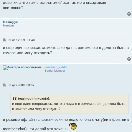
о
девочки а что там с выплатами? все так же и опаздывают
б
постоянно?
щ
е
н
и
teasinggirl
е
Member
С
29 ноя 2009, 01:40
о
о
и еще один вопросик скажите а когда я в режиме оф я должна быть в
б
камере или могу отходить?
щ
е
н
и
carribian_riddle
е
Senior Member
С
06 дек 2009, 08:37
о
о
б
teasinggirl писал(а):
щ
е
и еще один вопросик скажите а когда я в режиме оф я должна быть
н
в камере или могу отходить?
и
е
в режиме офлайн ты фактически не подключена к чату(ни к фри, ни к
member chat) - тч делай что хочешь