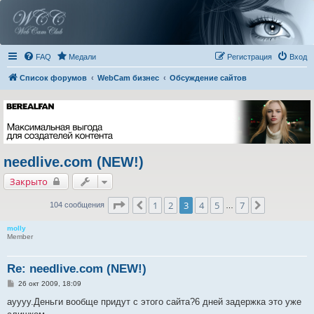
FAQ
Медали
Регистрация
Вход
Список форумов
WebCam бизнес
Обсуждение сайтов
needlive.com (NEW!)
Закрыто
Страница
3
из
7
1
2
3
4
5
7
Пред.
След.
104 сообщения
…
molly
Member
Re: needlive.com (NEW!)
С
26 окт 2009, 18:09
о
о
ауууу.Деньги вообще придут с этого сайта?6 дней задержка это уже
б