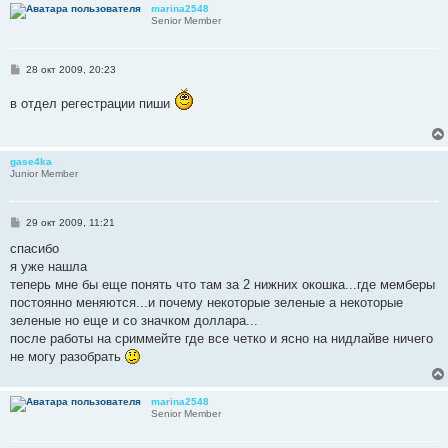
marina2548
Senior Member
С
28 окт 2009, 20:23
о
о
в отдел регестрации пиши
б
щ
е
н
и
gase4ka
е
Junior Member
С
29 окт 2009, 11:21
о
о
спасибо
б
я уже нашла
щ
е
теперь мне бы еще понять что там за 2 нижних окошка...где мемберы
н
постоянно меняются...и почему некоторые зеленые а некоторые
и
е
зеленые но еще и со значком доллара...
после работы на сриммейте где все четко и ясно на нидлайве ничего
не могу разобрать
marina2548
Senior Member