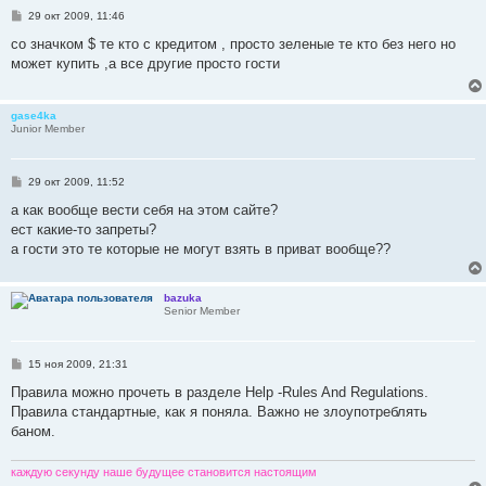
С
29 окт 2009, 11:46
о
о
со значком $ те кто с кредитом , просто зеленые те кто без него но
б
может купить ,а все другие просто гости
щ
е
н
и
gase4ka
е
Junior Member
С
29 окт 2009, 11:52
о
о
а как вообще вести себя на этом сайте?
б
ест какие-то запреты?
щ
е
а гости это те которые не могут взять в приват вообще??
н
и
е
bazuka
Senior Member
С
15 ноя 2009, 21:31
о
о
Правила можно прочеть в разделе Help -Rules And Regulations.
б
Правила стандартные, как я поняла. Важно не злоупотреблять
щ
е
баном.
н
и
е
каждую секунду наше будущее становится настоящим