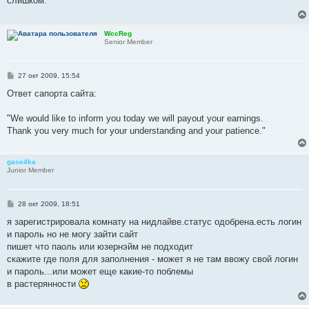
слишком.
щ
е
н
и
WccReg
е
Senior Member
С
27 окт 2009, 15:54
о
о
Ответ сапорта сайта:
б
щ
е
"We would like to inform you today we will payout your earnings.
н
Thank you very much for your understanding and your patience."
и
е
gase4ka
Junior Member
С
28 окт 2009, 18:51
о
о
я зарегистрировала комнату на нидлайве.статус одобрена.есть логин
б
и пароль но не могу зайти сайт
щ
е
пишет что паоль или юзернэйм не подходит
н
скажите где поля для заполнения - может я не там ввожу свой логин
и
е
и пароль...или может еще какие-то поблемы
в растерянности