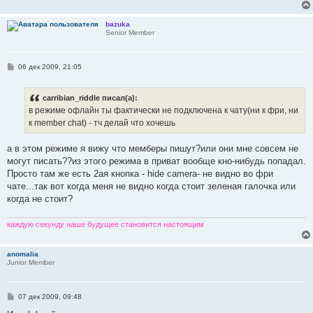
bazuka
Senior Member
С
06 дек 2009, 21:05
о
о
б
carribian_riddle писал(а):
щ
е
в режиме офлайн ты фактически не подключена к чату(ни к фри, ни
н
к member chat) - тч делай что хочешь
и
е
а в этом режиме я вижу что мемберы пишут?или они мне совсем не
могут писать??из этого режима в приват вообще кно-нибудь попадал.
Просто там же есть 2ая кнопка - hide camera- не видно во фри
чате...так вот когда меня не видно когда стоит зеленая галочка или
когда не стоит?
каждую секунду наше будущее становится настоящим
anomalia
Junior Member
С
07 дек 2009, 09:48
о
о