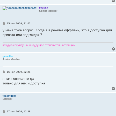
bazuka
Senior Member
С
15 ноя 2009, 21:42
о
о
у меня тоже вопрос. Когда я в режиме оффлайн, это я доступна для
б
привата или подглядок ?
щ
е
н
и
каждую секунду наше будущее становится настоящим
е
gase4ka
Junior Member
С
15 ноя 2009, 22:28
о
о
я так поняла что да
б
только для них и доступна
щ
е
н
и
teasinggirl
е
Member
С
27 ноя 2009, 12:38
о