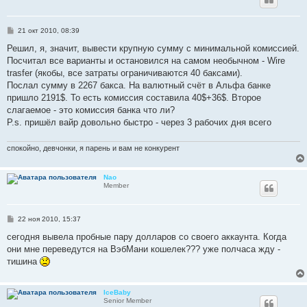
С
21 окт 2010, 08:39
о
о
Решил, я, значит, вывести крупную сумму с минимальной комиссией.
б
Посчитал все варианты и остановился на самом необычном - Wire
щ
е
trasfer (якобы, все затраты ограничиваются 40 баксами).
н
Послал сумму в 2267 бакса. На валютный счёт в Альфа банке
и
е
пришло 2191$. То есть комиссия составила 40$+36$. Второе
слагаемое - это комиссия банка что ли?
P.s. пришёл вайр довольно быстро - через 3 рабочих дня всего
спокойно, девчонки, я парень и вам не конкурент
Nao
Member
С
22 ноя 2010, 15:37
о
о
сегодня вывела пробные пару долларов со своего аккаунта. Когда
б
они мне переведутся на ВэбМани кошелек??? уже полчаса жду -
щ
е
тишина
н
и
е
IceBaby
Senior Member