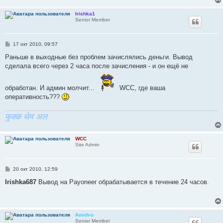
е
Irishka1
Senior Member
С
17 окт 2010, 09:57
о
о
Раньше в выходные без проблем зачислялись деньги. Вывод
б
сделала всего через 2 часа после зачисления - и он ещё не
щ
е
н
и
обработан. И админ молчит...
WCC, где ваша
е
оперативность???
फुक्क थेम अल
WCC
Site Admin
С
20 окт 2010, 12:59
о
о
Irishka687
Вывод на Payoneer обрабатывается в течение 24 часов.
б
щ
е
н
и
Amidvo
е
Senior Member