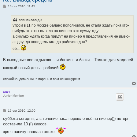
С
16 окт 2010, 11:45
о
о
б
ariel писал(а):
щ
е
утром в 11 по москве баланс пополнился. не стала ждать пока кто-
н
нибудь ответит.вывела на пионер всю сумму..жду.
и
е
а сколько ждать когда придут на пионер я представления не имею-
а вдруг до понедельника,до рабочего дня?
ёё...
В выходные все отдыхают - и банкинг, и банки... Только для моделей
каждый новый день - рабочий
спокойно, девчонки, я парень и вам не конкурент
ariel
Junior Member
С
16 окт 2010, 12:00
о
о
суббота сегодня, а в течение часа перешло всё на пионер))) потеря
б
составила 10 (!) баксов.
щ
е
зря я панику навела только
н
и