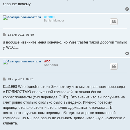
главное почему
Cat1993
Senior Member
С
13 апр 2011, 05:50
о
о
и вообще извините меня конечно, но Wire trasfer такой дорогой только
б
у WCC....
щ
е
н
и
WCC
е
Site Admin
С
13 апр 2011, 09:31
о
о
Cat1993
Wire transfer стоит $50 потому что мы отправляем переводы
б
с ПОЛНОСТЬЮ оплаченной комиссией, включая банки
щ
е
корреспонденты (тип перевода OUR). Это значит что вы получите на
н
счет ровно столько сколько было выведено. Именно поэтому
и
е
перевод столько стоит и это вполне адекватная стоимость. В
некоторых случаях нам перевод обходится дороже заявленной
комиссии, но мы все равно не снимаем дополнительную комиссию с
клиента.