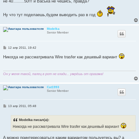
не 40.........50!!! и Васька не чешись, правда?
Ну что тут поделаешь,будем выводить раз в год
Modelka
Senior Member
С
12 апр 2011, 19:42
о
о
Никогда не рассматривала Wire trasfer как дешевый вариант
б
щ
е
н
и
Он у меня такой, палец в рот не клади... умрёшь от оргазма!
е
Cat1993
Senior Member
С
13 апр 2011, 05:48
о
о
б
Modelka писал(а):
щ
е
Никогда не рассматривала Wire trasfer как дешевый вариант
н
и
е
A можно поинтересоваться каким вариантом пользуетесь вы? а