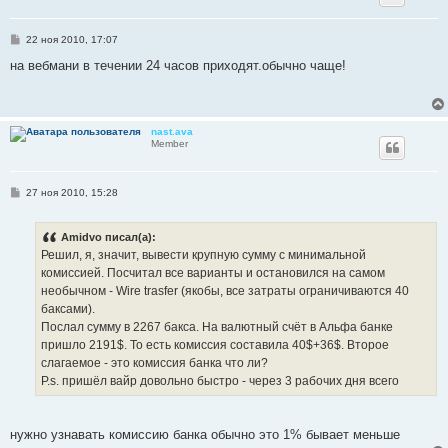
С
22 ноя 2010, 17:07
о
о
на вебмани в течении 24 часов приходят.обычно чаще!
б
щ
е
н
и
nast.ava
е
Member
С
27 ноя 2010, 15:28
о
о
б
Amidvo писал(а):
щ
е
Решил, я, значит, вывести крупную сумму с минимальной
н
комиссией. Посчитал все варианты и остановился на самом
и
е
необычном - Wire trasfer (якобы, все затраты ограничиваются 40
баксами).
Послал сумму в 2267 бакса. На валютный счёт в Альфа банке
пришло 2191$. То есть комиссия составила 40$+36$. Второе
слагаемое - это комиссия банка что ли?
P.s. пришёл вайр довольно быстро - через 3 рабочих дня всего
нужно узнавать комиссию банка обычно это 1% бывает меньше