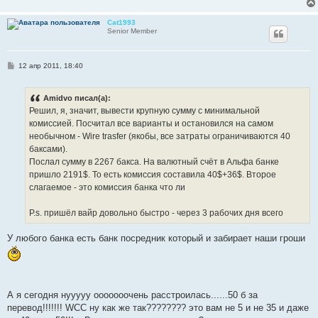
Cat1993
Senior Member
С
12 апр 2011, 18:40
о
о
б
Amidvo писал(а):
щ
е
Решил, я, значит, вывести крупную сумму с минимальной
н
комиссией. Посчитал все варианты и остановился на самом
и
е
необычном - Wire trasfer (якобы, все затраты ограничиваются 40
баксами).
Послал сумму в 2267 бакса. На валютный счёт в Альфа банке
пришло 2191$. То есть комиссия составила 40$+36$. Второе
слагаемое - это комиссия банка что ли
P.s. пришёл вайр довольно быстро - через 3 рабочих дня всего
У любого банка есть банк посредник который и забирает наши гроши
А я сегодня нууууу ооооооочень расстроилась......50 б за
перевод!!!!!!! WCC ну как же так???????? это вам не 5 и не 35 и даже