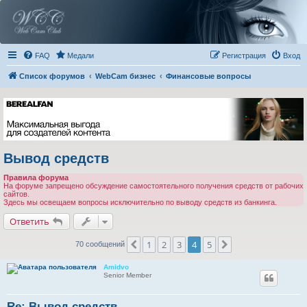
FAQ
Медали
Регистрация
Вход
Список форумов
WebCam бизнес
Финансовые вопросы
Вывод средств
Правила форума
На форуме запрещено обсуждение самостоятельного получения средств от рабочих
сайтов.
Здесь мы освещаем вопросы исключительно по выводу средств из банкинга.
Ответить
1
2
3
4
5
Пред.
След.
70 сообщений
Amidvo
Senior Member
Re: Вывод средств