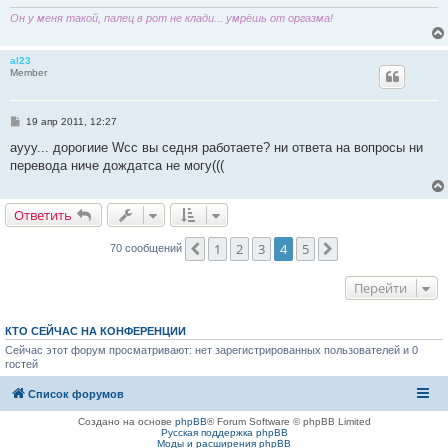
Он у меня такой, палец в рот не клади... умрёшь от оргазма!
al23
Member
С
19 апр 2011, 12:27
о
о
аууу... дорогиие Wcc вы седня работаете? ни ответа на вопросы ни
б
перевода ниче дождатса не могу(((
щ
е
н
и
Ответить
е
1
2
3
4
5
Пред.
След.
70 сообщений
Перейти
КТО СЕЙЧАС НА КОНФЕРЕНЦИИ
Сейчас этот форум просматривают: нет зарегистрированных пользователей и 0
гостей
Список форумов
Создано на основе
phpBB
® Forum Software © phpBB Limited
Русская поддержка phpBB
Моды и расширения phpBB