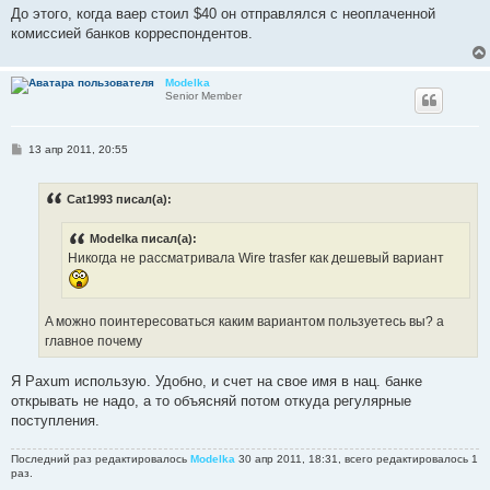
До этого, когда ваер стоил $40 он отправлялся с неоплаченной
комиссией банков корреспондентов.
Modelka
Senior Member
С
13 апр 2011, 20:55
о
о
б
Cat1993 писал(а):
щ
е
н
Modelka писал(а):
и
е
Никогда не рассматривала Wire trasfer как дешевый вариант
A можно поинтересоваться каким вариантом пользуетесь вы? а
главное почему
Я Paxum использую. Удобно, и счет на свое имя в нац. банке
открывать не надо, а то объясняй потом откуда регулярные
поступления.
Последний раз редактировалось
Modelka
30 апр 2011, 18:31, всего редактировалось 1
раз.