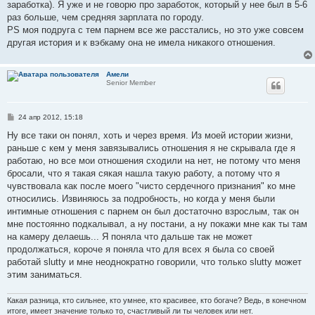
заработка). Я уже и не говорю про заработок, который у нее был в 5-6
раз больше, чем средняя зарплата по городу.
PS моя подруга с тем парнем все же расстались, но это уже совсем
другая история и к вэбкаму она не имела никакого отношения.
Амели
Senior Member
С
24 апр 2012, 15:18
о
о
Ну все таки он понял, хоть и через время. Из моей истории жизни,
б
раньше с кем у меня завязывались отношения я не скрывала где я
щ
е
работаю, но все мои отношения сходили на нет, не потому что меня
н
бросали, что я такая сякая нашла такую работу, а потому что я
и
е
чувствовала как после моего "чисто сердечного признания" ко мне
относились. Извиняюсь за подробность, но когда у меня были
интимные отношения с парнем он был достаточно взрослым, так он
мне постоянно подкалывал, а ну постани, а ну покажи мне как ты там
на камеру делаешь... Я поняла что дальше так не может
продолжаться, короче я поняла что для всех я была со своей
работай slutty и мне неоднократно говорили, что только slutty может
этим заниматься.
Какая разница, кто сильнее, кто умнее, кто красивее, кто богаче? Ведь, в конечном
итоге, имеет значение только то, счастливый ли ты человек или нет.