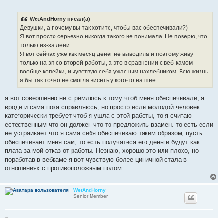
о
о
б
WetAndHorny писал(а):
щ
е
Девушки, а почему вы так хотите, чтобы вас обеспечивали?)
н
Я вот просто серьезно никогда такого не понимала. Не поверю, что
и
е
только из-за лени.
Я вот сейчас уже как месяц денег не выводила и поэтому живу
только на зп со второй работы, а это в сравнении с веб-камом
вообще копейки, и чувствую себя ужасным нахлебником. Всю жизнь
я бы так точно не смогла висеть у кого-то на шее.
я вот совершенно не стремлюсь к тому чтоб меня обеспечивали, я
вроде и сама пока справляюсь, но просто если молодой человек
категорически требует чтоб я ушла с этой работы, то я считаю
естественным что он должен что-то предложить взамен, то есть если
не устраивает что я сама себя обеспечиваю таким образом, пусть
обеспечивает меня сам, то есть получатеся его деньги будут как
плата за мой отказ от работы. Незнаю, хорошо это или плохо, но
поработав в вебкаме я вот чувствую более циничной стала в
отношениях с противоположным полом.
WetAndHorny
Senior Member