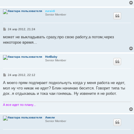
zuraidi
Senior Member
С
24 апр 2012, 21:24
о
о
может не выкладывать сразу,про свою работу,а потом,через
б
некоторое время...
щ
е
н
и
HotBaby
е
Senior Member
С
24 апр 2012, 22:12
о
о
А моего прям подпирает подкольнуть когда у меня работа не идет,
б
мол ну что никак не идет? Блин начинаю бесится. Говорит типа ты
щ
е
дох..я отдыхаешь и тока чаи гоняешь. Ну извените я не робот.
н
и
е
А все идет по плану...
Амели
Senior Member