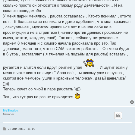
б
сколько просто он относится к такому роду деятельности .. И на
щ
е
сколько осведамлён.
н
У меня парни менялись , работа оставалась . Кто-то понимал , кто-то
и
е
нет .. В большинстве понимали и даже одобряли , что мол, красивая
, сексуальная , мужикам нравишься вот и нашла себя не в
проституции и не в стриптизе ( ничего против данных профессий не
имею, кстати, каждому своё). Так вот , сейчас у встречаюсь с
парнем 8 месяцев и с самого начала рассказала про это. Так
,девочки , мало того, что он САМ захотел работать .. Он меня будит
в 6 утра , заставляет ( я тяжёлая на подъём для работы) вставать ,
ругается и злится если вдруг рейтинг упал
. И шутит если у
меня в чате никто не сидит " Аааа всё , ты никому уже не нужна ,
смотри все мемберы ушли к красивым тёлочкам, давай шевелись"
)))))
Теперь хочет со мной в паре работать )))))
Так , что тут раз на раз не приходится
MySinaloa
Member
С
23 апр 2012, 11:19
о