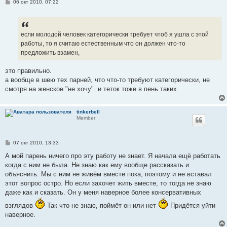
С
06 окт 2010, 07:22
о
о
б
щ
е
если молодой человек категорически требует чтоб я ушла с этой
н
работы, то я считаю естественным что он должен что-то
и
е
предложить взамен,
это правильно.
а вообще в шею тех парней, что что-то требуют категорически, не
смотря на женское "не хочу". и теток тоже в пень таких
tinkerbell
Member
С
07 окт 2010, 13:33
о
о
А мой парень ничего про эту работу не знает. Я начала ещё работать
б
когда с ним не была. Не знаю как ему вообще рассказать и
щ
е
объяснить. Мы с ним не живём вместе пока, поэтому и не вставал
н
этот вопрос остро. Но если захочет жить вместе, то тогда не знаю
и
е
даже как и сказать. Он у меня наверное более консервативных
взглядов
Так что не знаю, поймёт он или нет
Придётся уйти
наверное.