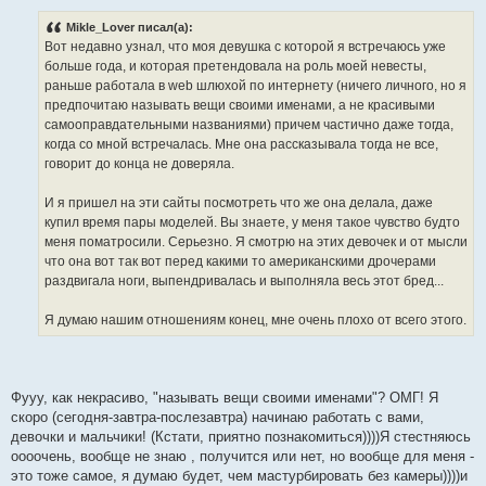
о
б
Mikle_Lover писал(а):
щ
е
Вот недавно узнал, что моя девушка с которой я встречаюсь уже
н
больше года, и которая претендовала на роль моей невесты,
и
е
раньше работала в web шлюхой по интернету (ничего личного, но я
предпочитаю называть вещи своими именами, а не красивыми
самооправдательными названиями) причем частично даже тогда,
когда со мной встречалась. Мне она рассказывала тогда не все,
говорит до конца не доверяла.
И я пришел на эти сайты посмотреть что же она делала, даже
купил время пары моделей. Вы знаете, у меня такое чувство будто
меня поматросили. Серьезно. Я смотрю на этих девочек и от мысли
что она вот так вот перед какими то американскими дрочерами
раздвигала ноги, выпендривалась и выполняла весь этот бред...
Я думаю нашим отношениям конец, мне очень плохо от всего этого.
Фууу, как некрасиво, "называть вещи своими именами"? ОМГ! Я
скоро (сегодня-завтра-послезавтра) начинаю работать с вами,
девочки и мальчики! (Кстати, приятно познакомиться))))Я стестняюсь
оооочень, вообще не знаю , получится или нет, но вообще для меня -
это тоже самое, я думаю будет, чем мастурбировать без камеры))))и