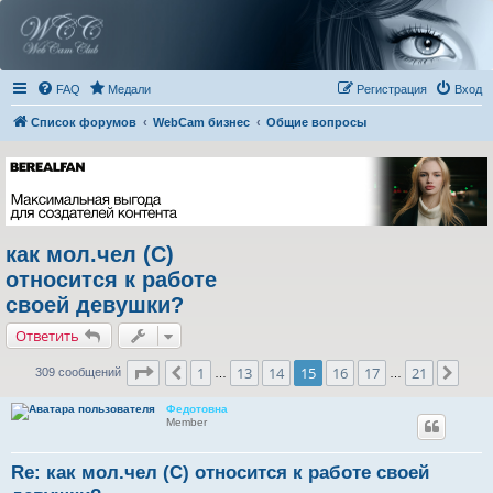
FAQ
Медали
Регистрация
Вход
Список форумов
WebCam бизнес
Общие вопросы
как мол.чел (С)
относится к работе
своей девушки?
Ответить
Страница
15
из
21
1
13
14
15
16
17
21
Пред.
След
309 сообщений
…
…
Федотовна
Member
Re: как мол.чел (С) относится к работе своей