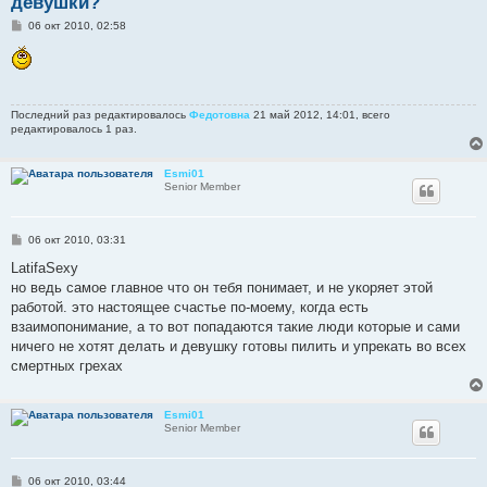
девушки?
С
06 окт 2010, 02:58
о
о
б
щ
е
н
Последний раз редактировалось
Федотовна
21 май 2012, 14:01, всего
и
редактировалось 1 раз.
е
Esmi01
Senior Member
С
06 окт 2010, 03:31
о
о
LatifaSexy
б
но ведь самое главное что он тебя понимает, и не укоряет этой
щ
е
работой. это настоящее счастье по-моему, когда есть
н
взаимопонимание, а то вот попадаются такие люди которые и сами
и
е
ничего не хотят делать и девушку готовы пилить и упрекать во всех
смертных грехах
Esmi01
Senior Member
С
06 окт 2010, 03:44