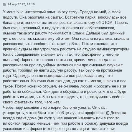
С
24 апр 2012, 14:10
о
о
У меня был интересный опыт на эту тему. Правда не мой, а моей
б
подруги. Она работала на сайтах. Встретила парня, влюбилась- все
щ
е
банально и, конечно, встал вопрос как сказать ему об ЭТОМ. Парень
н
был очень ревнивый, к подруге относился по-собсвеннически,
и
е
обычно такие эту работу принимают в штыки. Дальше был длинный
путь ее попыток сказать ему об этом. Она начала из-далека, сначала
рассказала, что вообще есть такая работа. Потом сказала, что
иронией судьбы она утроилась работать на студию администратором
(она с совершенным знанием англ, так что подозрения у него не
вызвало) Парень относился негативно, кривил лицо, когда она
рассказывала про студийных девчонок или про смешные случаи с
работы, торопил ее найти другую работу. Так было на протяжение
года. Однажды она не выдержала и все рассказала ему, что
работает сама. Конечно был скандал, да как ты могла, шлюха и все
такое. Потом конечно отошел, ее он очень любил и бросать ее из за
работы не собирался. Они долго обсуждали и решили, что она будет
работать из дома, чтоб он мог это видеть, а не накручивать себе в
своих фантазиях того, чего нет.
Через пару месяцев этого парня было не узнать. Он стал
утверждать, что вэбкам- это вообще лучшая профессия.))) Девушка
всегда сидит дома (по сути у нее шансов изменить или в кого то
влюбится гараздо меньше, чем при работе в офисе), девушка всегда
ухоженная и в форме (в конце концов ее лицо и тело источник