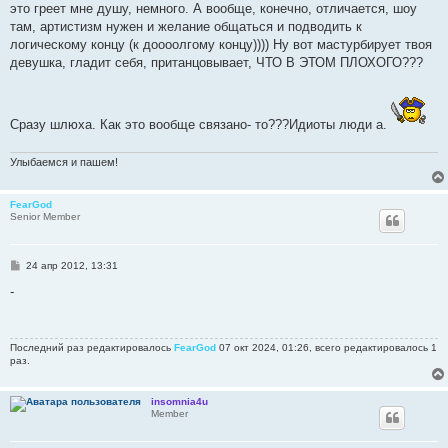
это греет мне душу, немного. А вообще, конечно, отличается, шоу
там, артистизм нужен и желание общаться и подводить к
логическому концу (к доооолгому концу)))) Ну вот мастурбирует твоя
девушка, гладит себя, пританцовывает, ЧТО В ЭТОМ ПЛОХОГО???
Сразу шлюха. Как это вообще связано- то???Идиоты люди а.
Улыбаемся и пашем!
FearGod
Senior Member
С
24 апр 2012, 13:31
о
о
-
б
щ
е
н
Последний раз редактировалось
FearGod
07 окт 2024, 01:26, всего редактировалось 1
и
раз.
е
insomnia4u
Member