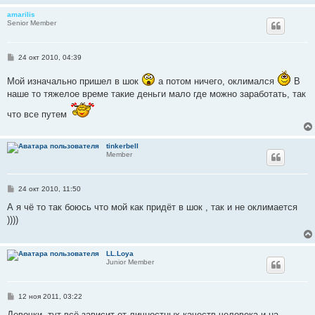
amarilis
Senior Member
С
24 окт 2010, 04:39
о
о
Мой изначально пришел в шок
а потом ничего, оклимался
В
б
щ
наше то тяжелое време такие деньги мало где можно заработать, так
е
н
что все путем
и
е
tinkerbell
Member
С
24 окт 2010, 11:50
о
о
А я чё то так боюсь что мой как придёт в шок , так и не оклимается
б
))))
щ
е
н
и
LL.Loya
е
Junior Member
С
12 ноя 2011, 03:22
о
о
Девочки, тут всё зависит от личностных качеств человека и на