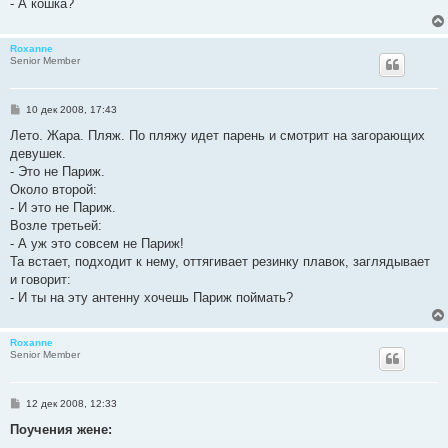
- А кошка?
Roxanne
Senior Member
С
10 дек 2008, 17:43
о
о
Лето. Жара. Пляж. По пляжу идет парень и смотрит на загорающих
б
девушек.
щ
е
- Это не Париж.
н
Около второй:
и
е
- И это не Париж.
Возле третьей:
- А уж это совсем не Париж!
Та встает, подходит к нему, оттягивает резинку плавок, заглядывает
и говорит:
- И ты на эту антенну хочешь Париж поймать?
Roxanne
Senior Member
С
12 дек 2008, 12:33
о
о
Поучения жене:
б