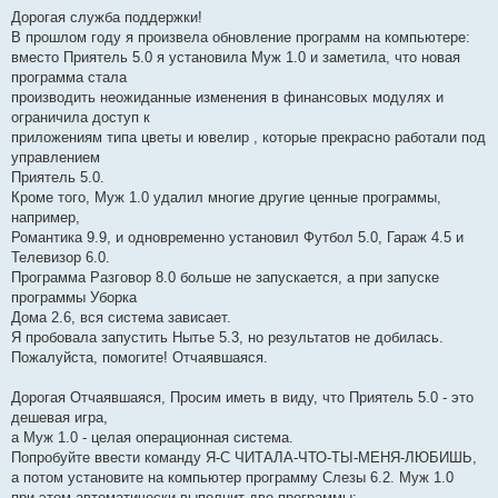
щ
е
Дорогая служба поддержки!
н
В прошлом году я произвела обновление программ на компьютере:
и
е
вместо Приятель 5.0 я установила Муж 1.0 и заметила, что новая
программа стала
производить неожиданные изменения в финансовых модулях и
ограничила доступ к
приложениям типа цветы и ювелир , которые прекрасно работали под
управлением
Приятель 5.0.
Кроме того, Муж 1.0 удалил многие другие ценные программы,
например,
Романтика 9.9, и одновременно установил Футбол 5.0, Гараж 4.5 и
Телевизор 6.0.
Программа Разговор 8.0 больше не запускается, а при запуске
программы Уборка
Дома 2.6, вся система зависает.
Я пробовала запустить Нытье 5.3, но результатов не добилась.
Пожалуйста, помогите! Отчаявшаяся.
Дорогая Отчаявшаяся, Просим иметь в виду, что Приятель 5.0 - это
дешевая игра,
а Муж 1.0 - целая операционная система.
Попробуйте ввести команду Я-С ЧИТАЛА-ЧТО-ТЫ-МЕНЯ-ЛЮБИШЬ,
а потом установите на компьютер программу Слезы 6.2. Муж 1.0
при этом автоматически выполнит две программы: