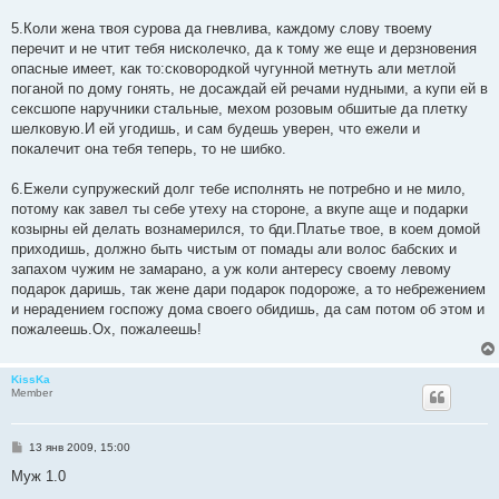
5.Коли жена твоя сурова да гневлива, каждому слову твоему
перечит и не чтит тебя нисколечко, да к тому же еще и дерзновения
опасные имеет, как то:сковородкой чугунной метнуть али метлой
поганой по дому гонять, не досаждай ей речами нудными, а купи ей в
сексшопе наручники стальные, мехом розовым обшитые да плетку
шелковую.И ей угодишь, и сам будешь уверен, что ежели и
покалечит она тебя теперь, то не шибко.
6.Ежели супружеский долг тебе исполнять не потребно и не мило,
потому как завел ты себе утеху на стороне, а вкупе аще и подарки
козырны ей делать вознамерился, то бди.Платье твое, в коем домой
приходишь, должно быть чистым от помады али волос бабских и
запахом чужим не замарано, а уж коли антересу своему левому
подарок даришь, так жене дари подарок подороже, а то небрежением
и нерадением госпожу дома своего обидишь, да сам потом об этом и
пожалеешь.Ох, пожалеешь!
KissKa
Member
С
13 янв 2009, 15:00
о
о
Муж 1.0
б