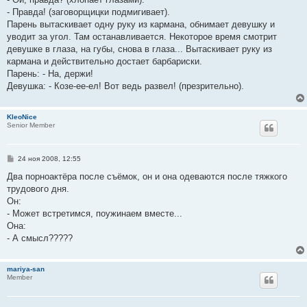
- Правда! (заговорщицки подмигивает).
Парень вытаскивает одну руку из кармана, обнимает девушку и
уводит за угол. Там останавливается. Некоторое время смотрит
девушке в глаза, на губы, снова в глаза... Вытаскивает руку из
кармана и действительно достает барбариски.
Парень: - На, держи!
Девушка: - Козе-ее-ел! Вот ведь развел! (презрительно).
KleoNice
Senior Member
С
24 ноя 2008, 12:55
о
о
Два порноактёра после съёмок, он и она одеваются после тяжкого
б
трудового дня.
щ
е
Он:
н
- Может встретимся, поужинаем вместе...
и
е
Она:
- А смысл?????
mariya-san
Member