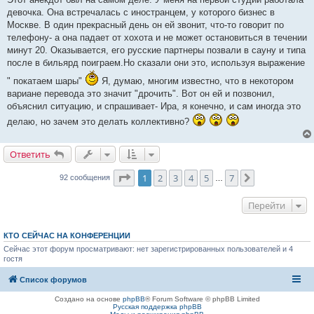
б
девочка. Она встречалась с иностранцем, у которого бизнес в
щ
е
Москве. В один прекрасный день он ей звонит, что-то говорит по
н
телефону- а она падает от хохота и не может остановиться в течении
и
е
минут 20. Оказывается, его русские партнеры позвали в сауну и типа
после в бильярд поиграем.Но сказали они это, используя выражение
" покатаем шары"
Я, думаю, многим известно, что в некотором
вариане перевода это значит "дрочить". Вот он ей и позвонил,
объяснил ситуацию, и спрашивает- Ира, я конечно, и сам иногда это
делаю, но зачем это делать коллективно?
Ответить
Страница
1
из
7
1
2
3
4
5
7
След.
92 сообщения
…
Перейти
КТО СЕЙЧАС НА КОНФЕРЕНЦИИ
Сейчас этот форум просматривают: нет зарегистрированных пользователей и 4
гостя
Список форумов
Создано на основе
phpBB
® Forum Software © phpBB Limited
Русская поддержка phpBB