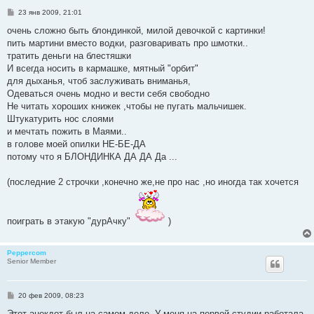
С
23 янв 2009, 21:01
о
о
очень сложно быть блондинкой, милой девочкой с картинки!
б
пить мартини вместо водки, разговаривать про шмотки..
щ
е
тратить деньги на блестяшки
н
И всегда носить в кармашке, мятный "орбит"
и
е
для дыханья, чтоб заслуживать вниманья,
Одеваться очень модно и вести себя свободно
Не читать хороших книжек ,чтобы не пугать мальчишек.
Штукатурить нос слоями
и мечтать пожить в Маями..
в голове моей опилки НЕ-БЕ-ДА
потому что я БЛОНДИНКА ДА ДА Да ...
(последние 2 строчки ,конечно же,не про нас ,но иногда так хочется
поиграть в этакую "дурАчку"
)
Peppercom
Senior Member
С
20 фев 2009, 08:23
о
о
Этот анекдот был на самом деле. У меня на первой студии работала