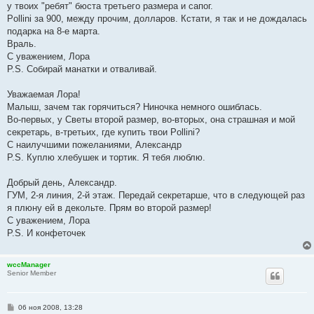
у твоих "ребят" бюста третьего размера и сапог.
Pollini за 900, между прочим, долларов. Кстати, я так и не дождалась
подарка на 8-е марта.
Враль.
С уважением, Лора
P.S. Собирай манатки и отваливай.
Уважаемая Лора!
Малыш, зачем так горячиться? Ниночка немного ошиблась.
Во-первых, у Светы второй размер, во-вторых, она страшная и мой
секретарь, в-третьих, где купить твои Pollini?
С наилучшими пожеланиями, Александр
P.S. Куплю хлебушек и тортик. Я тебя люблю.
Добрый день, Александр.
ГУМ, 2-я линия, 2-й этаж. Передай секретарше, что в следующей раз
я плюну ей в декольте. Прям во второй размер!
С уважением, Лора
P.S. И конфеточек
wccManager
Senior Member
С
06 ноя 2008, 13:28