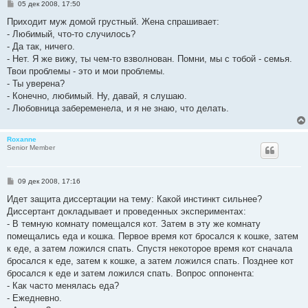
С
05 дек 2008, 17:50
о
о
Приходит муж домой грустный. Жена спрашивает:
б
- Любимый, что-то случилось?
щ
е
- Да так, ничего.
н
- Нет. Я же вижу, ты чем-то взволнован. Помни, мы с тобой - семья.
и
е
Твои проблемы - это и мои проблемы.
- Ты уверена?
- Конечно, любимый. Ну, давай, я слушаю.
- Любовница забеременела, и я не знаю, что делать.
Roxanne
Senior Member
С
09 дек 2008, 17:16
о
о
Идет защита диссертации на тему: Какой инстинкт сильнее?
б
Диссертант докладывает и проведенных экспериментах:
щ
е
- В темную комнату помещался кот. Затем в эту же комнату
н
помещались еда и кошка. Первое время кот бросался к кошке, затем
и
е
к еде, а затем ложился спать. Спустя некоторое время кот сначала
бросался к еде, затем к кошке, а затем ложился спать. Позднее кот
бросался к еде и затем ложился спать. Вопрос оппонента:
- Как часто менялась еда?
- Ежедневно.