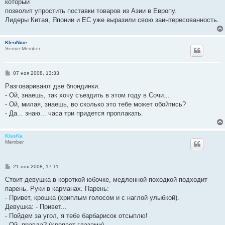
который
позволит упростить поставки товаров из Азии в Европу.
Лидеры Китая, Японии и ЕС уже выразили свою заинтересованность.
KleoNice
Senior Member
С
07 ноя 2008, 13:33
о
о
Разговаривают две блондинки.
б
- Ой, знаешь, так хочу съездить в этом году в Сочи...
щ
е
- Ой, милая, знаешь, во сколько это тебе может обойтись?
н
- Да... знаю... часа три придется проплакать.
и
е
KissKa
Member
С
21 ноя 2008, 17:11
о
о
Стоит девушка в короткой юбочке, медленной походкой подходит
б
парень. Руки в карманах. Парень:
щ
е
- Привет, крошка (хриплым голосом и с наглой улыбкой).
н
Девушка: - Привет...
и
е
- Пойдем за угол, я тебе барбарисок отсыплю!
- Ой, правда? (хлопает глазами).