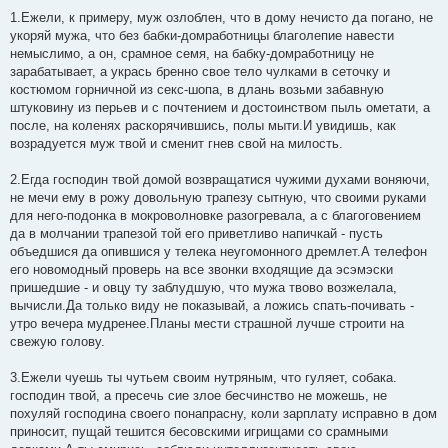
щ
е
1.Ежели, к примеру, муж озлоблен, что в дому нечисто да погано, не
н
укоряй мужа, что без бабки-домработницы благолепие навести
и
е
немыслимо, а он, срамное семя, на бабку-домработницу не
зарабатывает, а укрась бренно свое тело чулками в сеточку и
костюмом горничной из секс-шопа, в длань возьми забавную
штуковину из перьев и с почтением и достоинством пыль ометати, а
после, на коленях раскорячившись, полы мыти.И увидишь, как
возрадуется муж твой и сменит гнев свой на милость.
2.Егда господин твой домой возвращатися чужими духами воняючи,
не мечи ему в рожу довольную трапезу сытную, что своими руками
для него-подонка в мокроволновке разогревала, а с благоговением
да в молчании трапезой той его приветливо напичкай - пусть
объедшися да опившися у телека неугомонного дремлет.А телефон
его новомодный проверь на все звонки входящие да эсэмэски
пришедшие - и овцу ту заблудшую, что мужа твово возжелала,
вычисли.Да только виду не показывай, а ложись спать-почивать -
утро вечера мудренее.Планы мести страшной лучше строити на
свежую голову.
3.Ежели чуешь ты чутьем своим нутряным, что гуляет, собака.
господин твой, а пресечь сие злое бесчинство не можешь, не
похуляй господина своего понапрасну, коли зарплату исправно в дом
приносит, пущай тешится бесовскими игрищами со срамными