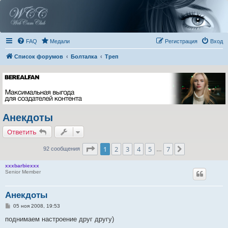
FAQ
Медали
Регистрация
Вход
Список форумов
Болталка
Треп
Анекдоты
Ответить
Страница
1
из
7
1
2
3
4
5
7
След.
92 сообщения
…
xxxbarbiexxx
Senior Member
Анекдоты
С
05 ноя 2008, 19:53
о
о
поднимаем настроение друг другу)
б