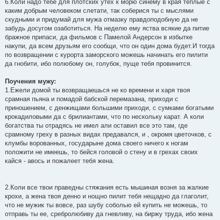
6.Коли надо тебе для плотских утех к морю синему в края теплые с
каким добрым человеком слетати, так соберися ты с мыслями
скудными и придумай для мужа отмазку правдоподобную да не
забудь досугом озаботиться. На неделю ему яства всякие да питие
бражное припаси, да фильмов с Памелой Андерсон в избытке
накупи, да всем друзьям его сообщи, что он один дома будет.И тогда
по возвращении с курорта заморского можешь начинать его пилити
да гнобити, ибо полюбому он, голубок, пуще тебя провинится.
Поучения мужу:
1.Ежели домой ты возвращаешься не ко времени и харя твоя
срамная пьяна и помадой бабской перемазана, приходи с
приношением, с денжищами большими приходи, с сумками богатыми
крокадиловыми да с брилиантами, что по нескольку карат. А коли
богатства ты отрадясь не имел али оставил все это там, где
срамному греху в разных видах предавался, и , окромя цветочков, с
клумбы ворованных, государыне дома своего ничего к ногам
положити не имеешь, то бейся головой о стену и в грехах своих
кайся - авось и пожалеет тебя жена.
2.Коли все твои праведны стяжания есть мышиная возня за жалкие
крохи, а жена твоя денно и нощно пилит тебя нещадно да глаголит,
что не мужик ты вовсе, раз шубу соболью ей купить не можешь, то
отправь ты ее, сребролюбиву да гневливу, на биржу труда, ибо жена