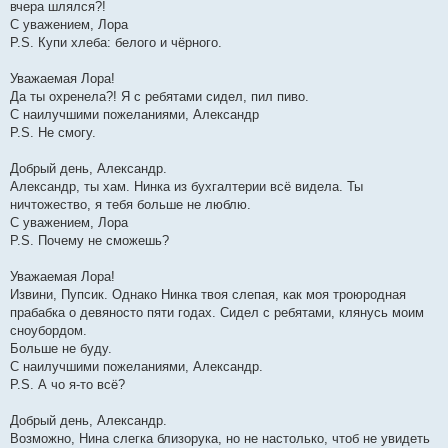
вчера шлялся?!
С уважением, Лора
P.S. Купи хлеба: белого и чёрного.
Уважаемая Лора!
Да ты охренела?! Я с ребятами сидел, пил пиво.
С наилучшими пожеланиями, Александр
P.S. Не смогу.
Добрый день, Александр.
Александр, ты хам. Нинка из бухгалтерии всё видела. Ты
ничтожество, я тебя больше не люблю.
С уважением, Лора
P.S. Почему не сможешь?
Уважаемая Лора!
Извини, Пупсик. Однако Нинка твоя слепая, как моя троюродная
прабабка о девяносто пяти годах. Сидел с ребятами, клянусь моим
сноубордом.
Больше не буду.
С наилучшими пожеланиями, Александр.
P.S. А чо я-то всё?
Добрый день, Александр.
Возможно, Нина слегка близорука, но не настолько, чтоб не увидеть