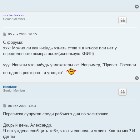
щ
е
н
и
xxxbarbiexxx
е
Senior Member
С
05 ноя 2008, 20:15
о
о
C форума:
б
xxx: Можно ли как нибудь узнать стою я в игноре или нет у
щ
е
определенного номера аськи(использую КВИП)
н
и
е
yyy: Напиши что-нибудь увлекательное. Например, "Привет. Поехали
сегодня в ресторан - я угощаю"
KleoNice
Senior Member
С
06 ноя 2008, 12:11
о
о
Переписка супругов среди рабочего дня по электронке
б
щ
е
Добрый день, Александр.
н
Я вынуждена сообщить тебе, что ты сволочь и эгоист. Как ты мог? И
и
е
где ты