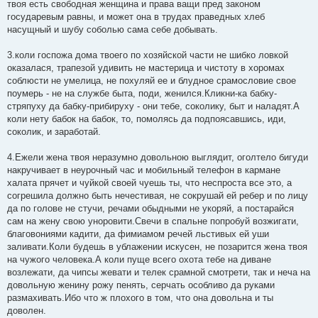
твоя есть свободная женщина и права ващи пред законом
государевым равны, и может она в трудах праведных хлеб
насущный и шубу соболью сама себе добывать.
3.коли госпожа дома твоего по хозяйской части не шибко ловкой
оказалася, трапезой удивить не мастерица и чистоту в хоромах
соблюсти не умелица, не похуляй ее и блудное срамословие свое
поумерь - не на службе быта, поди, женился.Кликни-ка бабку-
стряпуху да бабку-прибируху - они тебе, соколику, быт и наладят.А
коли нету бабок на бабок, то, помолясь да подпоясавшись, иди,
соколик, и заработай.
4.Ежели жена твоя неразумно довольною выглядит, оголтело бигуди
накручивает в неурочный час и мобильный телефон в кармане
халата прячет и чуйкой своей чуешь ты, что неспроста все это, а
согрешила должно быть нечестивая, не сокрушай ей ребер и по лицу
да по голове не стучи, речами обыдными не укоряй, а постарайся
сам на жену свою уноровити.Свечи в спальне попробуй возжигати,
благовониями кадити, да фимиамом речей льстивых ей уши
заливати.Коли будешь в ублажении искусен, не позарится жена твоя
на чужого человека.А коли пуще всего охота тебе на диване
возлежати, да чипсы жевати и телек срамной смотрети, так и неча на
довольную женину рожу пенять, серчать особливо да руками
размахивать.Ибо что ж плохого в том, что она довольна и ты
доволен.