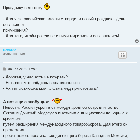
о
о
Празднику в догонку
б
щ
е
- Для чего российские власти утвердили новый праздник - День
н
и
согласия и
е
примирения?
- Для того, чтобы россияне с ними мирились и соглашались!
Roxanne
Senior Member
С
06 ноя 2008, 17:57
о
о
- Дорогая, у нас есть че пожрать?
б
- Ешь все, что найдешь в холодильнике.
щ
е
- Ах ты, хозяюшка моя!... Сама лед приготовила?
н
и
е
А вот еще а злобу дня:
Новости: Россия укрепляет международное сотрудничество.
Сегодня Дмитрий Медведев выступил с инициативой по борьбе с
кризисом
путем расширения международного товарооборота. Для этого он
предложил
проект нового пролива, соединяющего берега Канады и Мексики,