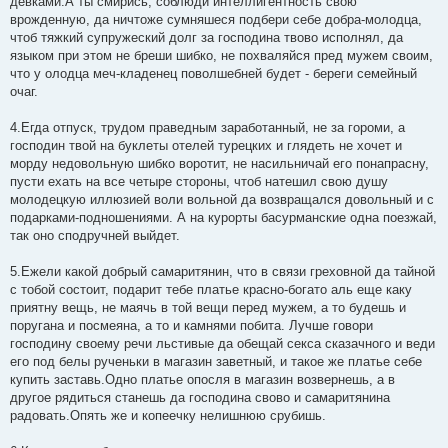
девками.А ты смирись, соблюди интеллигентность свою
врожденную, да ничтоже сумняшеся подбери себе добра-молодца,
чтоб тяжкий супружеский долг за господина твово исполнял, да
языком при этом не бреши шибко, не похваляйся пред мужем своим,
что у олодца меч-кладенец поволшебней будет - береги семейный
очаг.
4.Егда отпуск, трудом праведным заработанный, не за гороми, а
господин твой на буклеты отелей турецких и глядеть не хочет и
морду недовольную шибко воротит, не насильничай его понапрасну,
пусти ехать на все четыре стороны, чтоб натешил свою душу
молодецкую иллюзией воли вольной да возвращался довольный и с
подарками-подношениями. А на курорты басурманские одна поезжай,
так оно сподручней выйдет.
5.Ежели какой добрый самаритянин, что в связи греховной да тайной
с тобой состоит, подарит тебе платье красно-богато аль еще каку
приятну вещь, не маячь в той вещи перед мужем, а то будешь и
поругана и посмеяна, а то и камнями побита. Лучше говори
господину своему речи льстивые да обещай секса сказачного и веди
его под белы рученьки в магазин заветный, и такое же платье себе
купить заставь.Одно платье опосля в магазин возвернешь, а в
другое рядиться станешь да господина свово и самаритянина
радовать.Опять же и копеечку нелишнюю срубишь.