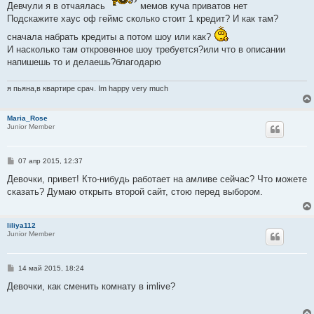
щ
Девчули я в отчаялась
мемов куча приватов нет
е
Подскажите хаус оф геймс сколько стоит 1 кредит? И как там?
н
и
сначала набрать кредиты а потом шоу или как?
е
И насколько там откровенное шоу требуется?или что в описании
напишешь то и делаешь?благодарю
я пьяна,в квартире срач. Im happy very much
Maria_Rose
Junior Member
С
07 апр 2015, 12:37
о
о
Девочки, привет! Кто-нибудь работает на амливе сейчас? Что можете
б
сказать? Думаю открыть второй сайт, стою перед выбором.
щ
е
н
и
liliya112
е
Junior Member
С
14 май 2015, 18:24
о
о
Девочки, как сменить комнату в imlive?
б
щ
е