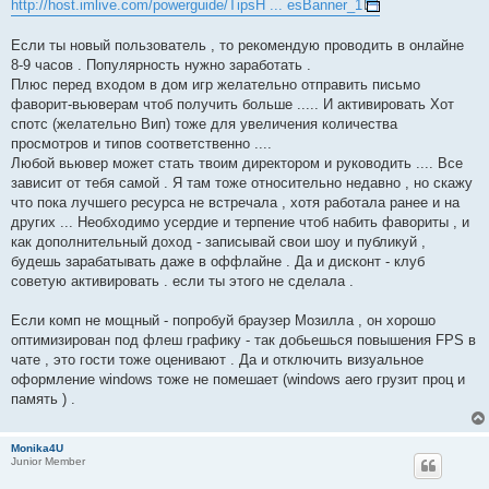
е
http://host.imlive.com/powerguide/TipsH ... esBanner_1
Если ты новый пользователь , то рекомендую проводить в онлайне
8-9 часов . Популярность нужно заработать .
Плюс перед входом в дом игр желательно отправить письмо
фаворит-вьюверам чтоб получить больше ..... И активировать Хот
спотс (желательно Вип) тоже для увеличения количества
просмотров и типов соответственно ....
Любой вьювер может стать твоим директором и руководить .... Все
зависит от тебя самой . Я там тоже относительно недавно , но скажу
что пока лучшего ресурса не встречала , хотя работала ранее и на
других ... Необходимо усердие и терпение чтоб набить фавориты , и
как дополнительный доход - записывай свои шоу и публикуй ,
будешь зарабатывать даже в оффлайне . Да и дисконт - клуб
советую активировать . если ты этого не сделала .
Если комп не мощный - попробуй браузер Мозилла , он хорошо
оптимизирован под флеш графику - так добьешься повышения FPS в
чате , это гости тоже оценивают . Да и отключить визуальное
оформление windows тоже не помешает (windows aero грузит проц и
память ) .
Monika4U
Junior Member