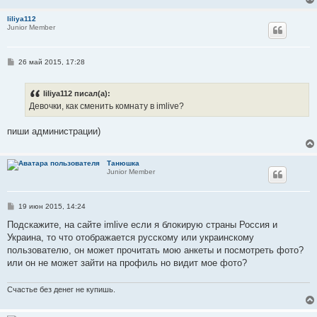
н
и
liliya112
е
Junior Member
С
26 май 2015, 17:28
о
о
б
liliya112 писал(а):
щ
е
Девочки, как сменить комнату в imlive?
н
и
е
пиши администрации)
Танюшка
Junior Member
С
19 июн 2015, 14:24
о
о
Подскажите, на сайте imlive если я блокирую страны Россия и
б
Украина, то что отображается русскому или украинскому
щ
е
пользователю, он может прочитать мою анкеты и посмотреть фото?
н
или он не может зайти на профиль но видит мое фото?
и
е
Счастье без денег не купишь.