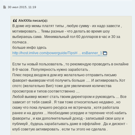
С
30 июл 2015, 11:19
о
о
б
AleXXXa писал(а):
щ
е
В доме игр мемы платят типы , любую сумму - их надо завести ,
н
мотивировать ... Темы разные - что делать во время шоу
и
е
выбираешь сама . Минимальный гол 60 долларов в час и 30 за
полчаса .
больше инфо здесь
http://host.imlive.com/powerguide/TipsH ... esBanner_1
Если ты новый пользователь , то рекомендую проводить в онлайне
8-9 часов . Популярность нужно заработать .
Плюс перед входом в дом игр желательно отправить письмо
фаворит-вьюверам чтоб получить больше ..... И активировать Хот
спотс (желательно Вип) тоже для увеличения количества
просмотров и типов соответственно ....
Любой вьювер может стать твоим директором и руководить .... Все
зависит от тебя самой . Я там тоже относительно недавно , но
скажу что пока лучшего ресурса не встречала , хотя работала
ранее и на других ... Необходимо усердие и терпение чтоб набить
фавориты , и как дополнительный доход - записывай свои шоу и
публикуй , будешь зарабатывать даже в оффлайне . Да и дисконт -
клуб советую активировать . если ты этого не сделала .