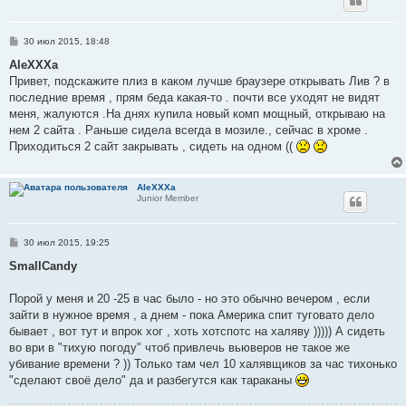
С
30 июл 2015, 18:48
о
о
AleXXXa
б
Привет, подскажите плиз в каком лучше браузере открывать Лив ? в
щ
е
последние время , прям беда какая-то . почти все уходят не видят
н
меня, жалуются .На днях купила новый комп мощный, открываю на
и
е
нем 2 сайта . Раньше сидела всегда в мозиле., сейчас в хроме .
Приходиться 2 сайт закрывать , сидеть на одном ((
AleXXXa
Junior Member
С
30 июл 2015, 19:25
о
о
SmallCandy
б
щ
е
Порой у меня и 20 -25 в час было - но это обычно вечером , если
н
зайти в нужное время , а днем - пока Америка спит туговато дело
и
е
бывает , вот тут и впрок хог , хоть хотспотс на халяву ))))) А сидеть
во ври в "тихую погоду" чтоб привлечь вьюверов не такое же
убивание времени ? )) Только там чел 10 халявщиков за час тихонько
"сделают своё дело" да и разбегутся как тараканы