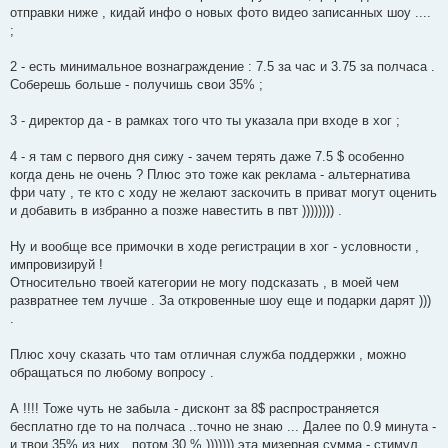
отправки ниже , кидай инфо о новых фото видео записанных шоу ....
;
2 - есть минимальное вознаграждение : 7.5 за час и 3.75 за полчаса .
Соберешь больше - получишь свои 35% ;
3 - директор да - в рамках того что ты указала при входе в хог ;
4 - я там с первого дня сижу - зачем терять даже 7.5 $ особенно
когда день не очень ? Плюс это тоже как реклама - альтернатива
фри чату , те кто с ходу не желают заскочить в приват могут оценить
и добавить в избранно а позже навестить в пвт )))))))) .
Ну и вообще все примочки в ходе регистрации в хог - условности ,
импровизируй !
Относительно твоей категории не могу подсказать , в моей чем
развратнее тем лучше . За откровенные шоу еще и подарки дарят )))
.
Плюс хочу сказать что там отличная служба поддержки , можно
обращаться по любому вопросу .
А !!!! Тоже чуть не забыла - дисконт за 8$ распространяется
бесплатно где то на полчаса ..точно не знаю ... Далее по 0.9 минута -
и твои 35% из них , потом 30 % ))))))) эта мизерная сумма - стимул