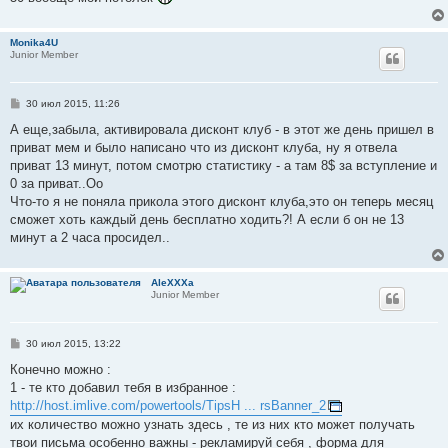
Monika4U
Junior Member
С
30 июл 2015, 11:26
о
о
А еще,забыла, активировала дисконт клуб - в этот же день пришел в
б
приват мем и было написано что из дисконт клуба, ну я отвела
щ
е
приват 13 минут, потом смотрю статистику - а там 8$ за вступление и
н
0 за приват..Оо
и
е
Что-то я не поняла прикола этого дисконт клуба,это он теперь месяц
сможет хоть каждый день бесплатно ходить?! А если б он не 13
минут а 2 часа просидел..
AleXXXa
Junior Member
С
30 июл 2015, 13:22
о
о
Конечно можно :
б
1 - те кто добавил тебя в избранное :
щ
е
http://host.imlive.com/powertools/TipsH ... rsBanner_2
н
их количество можно узнать здесь , те из них кто может получать
и
е
твои письма особенно важны - рекламируй себя , форма для