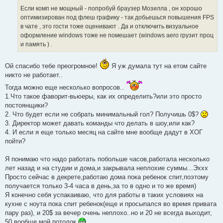
Если комп не мощный - попробуй браузер Мозилла , он хорошо
оптимизирован под флеш графику - так добьешься повышения FPS
в чате , это гости тоже оценивают . Да и отключить визуальное
оформление windows тоже не помешает (windows aero грузит проц
и память ) .
Ой спасибо тебе преогромное!
Я уж думала тут на етом сайте
никто не работает..
Тогда можно еще несколько вопросов..
1.Что такое фаворит-вьюеры, как их определить?или это просто
постоянщики?
2. Что будет если не собрать минимальный гол? Получишь 0$?
3. Директор может давать команды что делать в шоу,или как?
4. И если я еще только месяц на сайте мне вообще дадут в ХОГ
пойти?
Я понимаю что надо работать побольше часов,работала несколько
лет назад и на студии и дома,и закрывала неплохие суммы...Эххх
Просто сейчас в декрете,работаю дома пока ребенок спит,поэтому
получается только 3-4 часа в день,за то в одно и то же время)
Я конечно себя успакаиваю, что для работы в таких условиях на
кухне с ноута пока спит ребенок(еще и просыпался во время привата
пару раз), и 20$ за вечер очень неплохо..но и 20 не всегда выходит,
50 вообще мой потолок