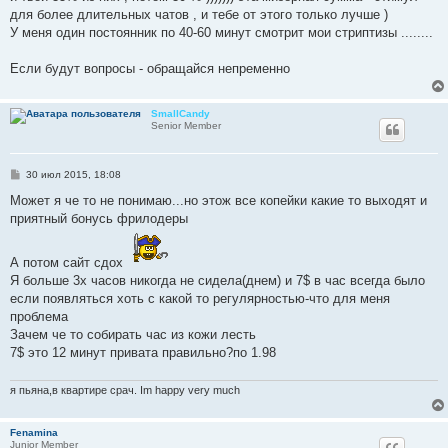
для более длительных чатов , и тебе от этого только лучше )
У меня один постоянник по 40-60 минут смотрит мои стриптизы ........
Если будут вопросы - обращайся непременно
SmallCandy
Senior Member
С
30 июл 2015, 18:08
о
о
Может я че то не понимаю...но этож все копейки какие то выходят и
б
приятный бонусь фрилодеры
щ
е
н
и
А потом сайт сдох
е
Я больше 3х часов никогда не сидела(днем) и 7$ в час всегда было
если появляться хоть с какой то регулярностью-что для меня
проблема
Зачем че то собирать час из кожи лесть
7$ это 12 минут привата правильно?по 1.98
я пьяна,в квартире срач. Im happy very much
Fenamina
Junior Member