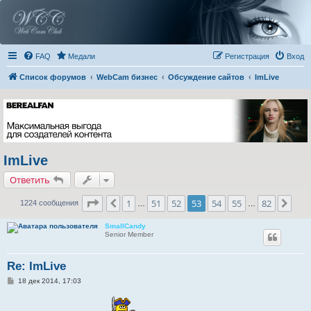
FAQ
Медали
Регистрация
Вход
Список форумов
WebCam бизнес
Обсуждение сайтов
ImLive
ImLive
Ответить
Страница
53
из
82
1
51
52
53
54
55
82
Пред.
Сле
1224 сообщения
…
…
SmallCandy
Senior Member
Re: ImLive
С
18 дек 2014, 17:03
о
о
б