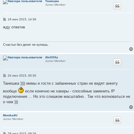
Танюшка
Junior Member
С
19 июн 2015, 14:38
о
о
жду ответик
б
щ
е
н
и
Счастье без денег не купишь.
е
AleXXXa
Junior Member
С
24 июл 2015, 00:30
о
о
Танюшка )))) мемы и гости с забаненных стран не видят анкету
б
щ
вообще
если конечно не хакеры - способные заменить IP
е
подключения ... Но это слишком масштабно . Так что волноваться не
н
и
о чем )))
е
Monika4U
Junior Member
С
28 июл 2015, 09:26