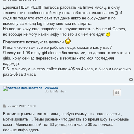
о
о
Девочки HELP PLZ!!! Пытаюсь работать на Imlive мясяц, в силу
б
технических особенностей могу пока работать только на нем((( И
щ
е
судя по тому что етот сайт тут даже никто не обсуждает и по
н
выхлопу за мясяц big money мне там не видать...
и
е
Но все же хочу еще попробовать поучаствовать в House of Games,
но вообще не могу найти инфу что это и с чем его едят
Подскажите пожалуйста девчули
И если кто-то там все же работает еще, скажите как у вас?
Я сижу по 1.98 в shy girl alone с 5ю звездами, но делаю то же что и в
girls, хочу сейчас перевестись в герлзы - ето моя последняя
надежда.
P.S. Максимум на етом сайте было 40$ за 4 часа, а было и несколько
раз 2-5$ за 3 часа
AleXXXa
Junior Member
С
29 июл 2015, 13:50
о
о
В доме игр мемы платят типы , любую сумму - их надо завести ,
б
мотивировать ... Темы разные - что делать во время шоу выбираешь
щ
е
сама . Минимальный гол 60 долларов в час и 30 за полчаса .
н
больше инфо здесь
и