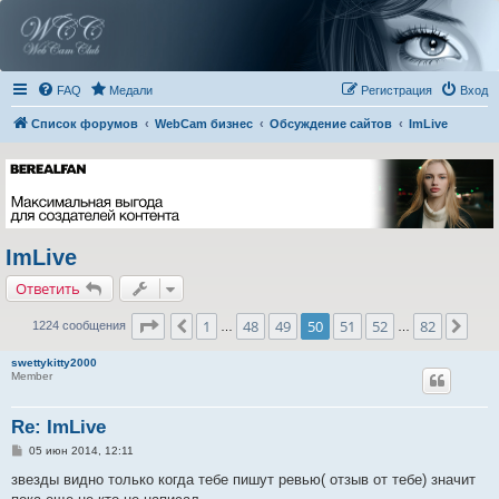
FAQ
Медали
Регистрация
Вход
Список форумов
WebCam бизнес
Обсуждение сайтов
ImLive
ImLive
Ответить
Страница
50
из
82
1
48
49
50
51
52
82
Пред.
Сле
1224 сообщения
…
…
swettykitty2000
Member
Re: ImLive
С
05 июн 2014, 12:11
о
о
звезды видно только когда тебе пишут ревью( отзыв от тебе) значит
б