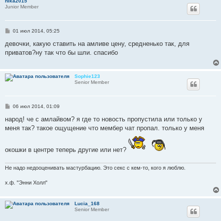
nika2015
Junior Member
С
01 июл 2014, 05:25
о
о
девочки, какую ставить на амливе цену, средненько так, для
б
приватов?ну так что бы шли. спасибо
щ
е
н
и
Sophie123
е
Senior Member
С
06 июл 2014, 01:09
о
о
народ! че с амлайвом? я где то новость пропустила или только у
б
меня так? такое ощущение что мембер чат пропал. только у меня
щ
е
н
и
окошки в центре теперь другие или нет?
е
Не надо недооценивать мастурбацию. Это секс с кем-то, кого я люблю.
х.ф. "Энни Холл"
Lucia_168
Senior Member