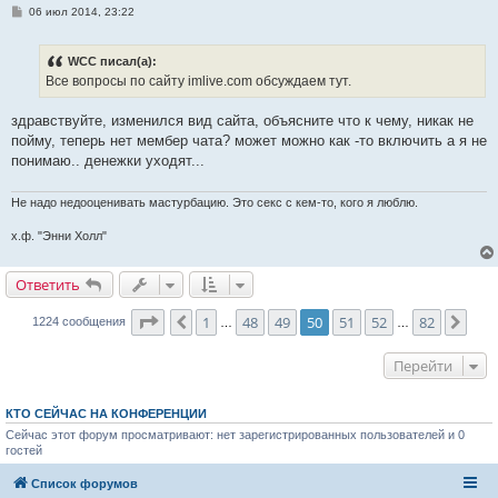
С
06 июл 2014, 23:22
о
о
б
WCC писал(а):
щ
е
Все вопросы по сайту imlive.com обсуждаем тут.
н
и
е
здравствуйте, изменился вид сайта, объясните что к чему, никак не
пойму, теперь нет мембер чата? может можно как -то включить а я не
понимаю.. денежки уходят...
Не надо недооценивать мастурбацию. Это секс с кем-то, кого я люблю.
х.ф. "Энни Холл"
Ответить
Страница
50
из
82
1
48
49
50
51
52
82
Пред.
Сле
1224 сообщения
…
…
Перейти
КТО СЕЙЧАС НА КОНФЕРЕНЦИИ
Сейчас этот форум просматривают: нет зарегистрированных пользователей и 0
гостей
Список форумов