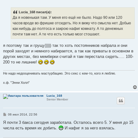
о
о
б
Lucia_168 писал(а):
щ
е
Да я новенькая там. У меня его ещё не было. Надо 90 или 120
н
часов вроде во фришке отсидеть. Но я вижу что смысла нет. Добью
и
е
как нибудь до полтоса и закрою нафиг комнату. А то денежных
почти там нет. А те что есть только мозг стошают.
я поэтому так и грущу))))) так то хоть постоянников набрала и они
порой заходят и немного набирается, а так как приваты в основном в
других местах, без мемберки считай я там перестала сидеть..... 100-
200 то не лишние!
Не надо недооценивать мастурбацию. Это секс с кем-то, кого я люблю.
х.ф. "Энни Холл"
Lucia_168
Senior Member
С
06 июл 2014, 22:56
о
о
Я почти 3 бакса сегодня заработала. Осталось всего 5. У меня до 15
б
числа есть время их добить.
И нафиг я за него взялась.
щ
е
н