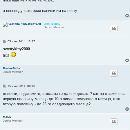
пока еще не кто не написал...
щ
е
н
а поповоду категории напиши им на почту .
и
е
Ooh! Bunny
Senior Member
С
05 июн 2014, 12:37
о
о
swettykitty2000
б
tnx!
щ
е
н
и
RosieeBella
е
Junior Member
С
15 июн 2014, 00:10
о
о
девочки, подскажите, выплаты когда они делают? как на жасмине за
б
первую половину месяца до 10го числа следующего месяца, а за
щ
е
вторую половину - до 25 го следующего месяца?
н
и
е
MAMY
Junior Member