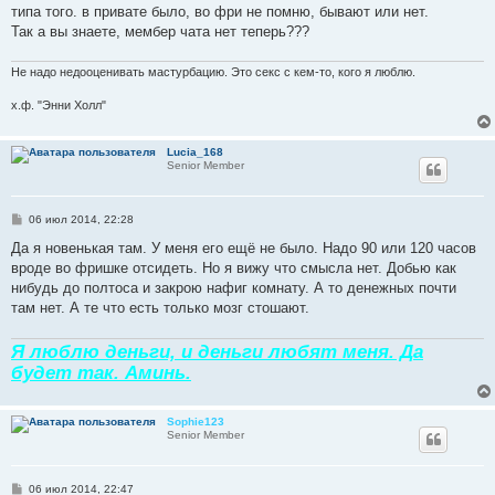
типа того. в привате было, во фри не помню, бывают или нет.
Так а вы знаете, мембер чата нет теперь???
Не надо недооценивать мастурбацию. Это секс с кем-то, кого я люблю.
х.ф. "Энни Холл"
Lucia_168
Senior Member
С
06 июл 2014, 22:28
о
о
Да я новенькая там. У меня его ещё не было. Надо 90 или 120 часов
б
вроде во фришке отсидеть. Но я вижу что смысла нет. Добью как
щ
е
нибудь до полтоса и закрою нафиг комнату. А то денежных почти
н
там нет. А те что есть только мозг стошают.
и
е
Я люблю деньги, и деньги любят меня. Да
будет так. Аминь.
Sophie123
Senior Member
С
06 июл 2014, 22:47