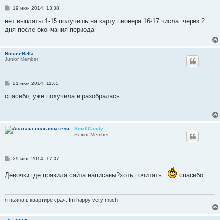
С
19 июн 2014, 13:38
о
о
нет выплаты 1-15 получишь на карту пионера 16-17 числа .через 2
б
дня после окончания периода
щ
е
н
и
RosieeBella
е
Junior Member
С
21 июн 2014, 11:05
о
о
спасибо, уже получила и разобралась
б
щ
е
н
и
SmallCandy
е
Senior Member
С
29 июн 2014, 17:37
о
о
Девочки где правила сайта написаны?хоть почитать..
спасибо
б
щ
е
н
и
я пьяна,в квартире срач. Im happy very much
е