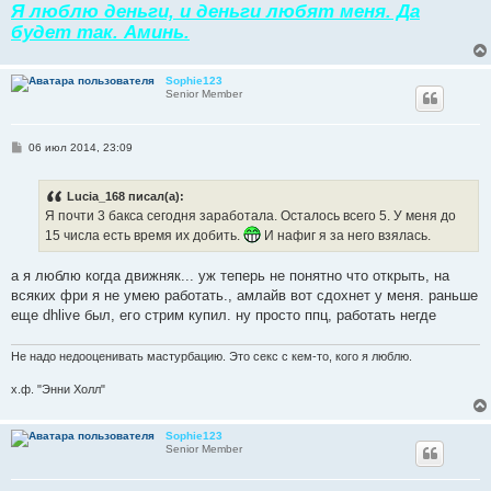
Я люблю деньги, и деньги любят меня. Да
и
е
будет так. Аминь.
Sophie123
Senior Member
С
06 июл 2014, 23:09
о
о
б
Lucia_168 писал(а):
щ
е
Я почти 3 бакса сегодня заработала. Осталось всего 5. У меня до
н
15 числа есть время их добить.
И нафиг я за него взялась.
и
е
а я люблю когда движняк... уж теперь не понятно что открыть, на
всяких фри я не умею работать., амлайв вот сдохнет у меня. раньше
еще dhlive был, его стрим купил. ну просто ппц, работать негде
Не надо недооценивать мастурбацию. Это секс с кем-то, кого я люблю.
х.ф. "Энни Холл"
Sophie123
Senior Member