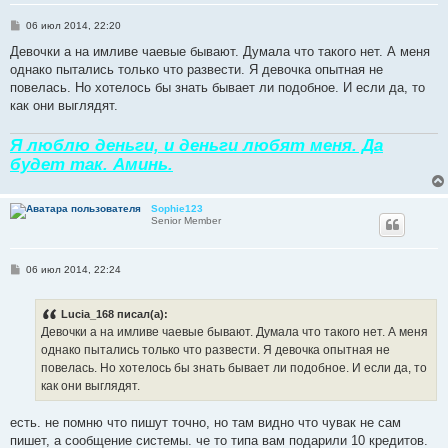
С
06 июл 2014, 22:20
о
о
Девочки а на имливе чаевые бывают. Думала что такого нет. А меня
б
однако пытались только что развести. Я девочка опытная не
щ
е
повелась. Но хотелось бы знать бывает ли подобное. И если да, то
н
как они выглядят.
и
е
Я люблю деньги, и деньги любят меня. Да
будет так. Аминь.
Sophie123
Senior Member
С
06 июл 2014, 22:24
о
о
б
Lucia_168 писал(а):
щ
е
Девочки а на имливе чаевые бывают. Думала что такого нет. А меня
н
однако пытались только что развести. Я девочка опытная не
и
е
повелась. Но хотелось бы знать бывает ли подобное. И если да, то
как они выглядят.
есть. не помню что пишут точно, но там видно что чувак не сам
пишет, а сообщение системы. че то типа вам подарили 10 кредитов.