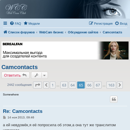
FAQ
Медали
Регистрация
Вход
Список форумов
WebCam бизнес
Обсуждение сайтов
Camcontacts
Camcontacts
Ответить
Страница
65
из
163
1
63
64
65
66
67
163
Пред.
Сле
2442 сообщения
…
…
Somewhere
Re: Camcontacts
С
14 ноя 2013, 09:46
о
о
а ей невдомёк,я её попросила об этом,а она тут же транслитом
б