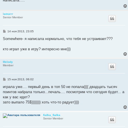
написала.....
щ
е
н
и
lamurrr
е
Senior Member
С
14 ноя 2013, 23:05
о
о
Somewhere- я написала нормально, что тебя не устраивает???
б
щ
е
кто играл уже в игру? интересно мне)))
н
и
е
Melody
Member
С
15 ноя 2013, 06:02
о
о
играла уже.... первый день в топ 50 не попала(((( двадцать тысяч
б
поинтов набрала только...печаль.... посмотрим что сегодня будет... а
щ
е
как у вас идет?
н
зато выпало 75$)))))))) хоть что-то радует))))
и
е
fialka_fialka
Senior Member