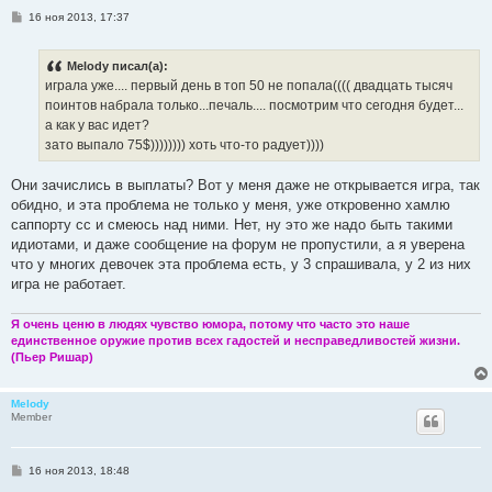
С
16 ноя 2013, 17:37
о
о
б
Melody писал(а):
щ
е
играла уже.... первый день в топ 50 не попала(((( двадцать тысяч
н
поинтов набрала только...печаль.... посмотрим что сегодня будет...
и
е
а как у вас идет?
зато выпало 75$)))))))) хоть что-то радует))))
Они зачислись в выплаты? Вот у меня даже не открывается игра, так
обидно, и эта проблема не только у меня, уже откровенно хамлю
саппорту сс и смеюсь над ними. Нет, ну это же надо быть такими
идиотами, и даже сообщение на форум не пропустили, а я уверена
что у многих девочек эта проблема есть, у 3 спрашивала, у 2 из них
игра не работает.
Я очень ценю в людях чувство юмора, потому что часто это наше
единственное оружие против всех гадостей и несправедливостей жизни.
(Пьер Ришар)
Melody
Member
С
16 ноя 2013, 18:48
о