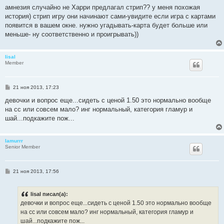
о
амнезия случайно не Харри предлагал стрип?? у меня похожая
б
история) стрип игру они начинают сами-увидите если игра с картами
щ
е
появится в вашем окне. нужно угадывать-карта будет больше или
н
меньше- ну соответственно и проигрывать))
и
е
lisal
Member
С
21 ноя 2013, 17:23
о
о
девочки и вопрос еще...сидеть с ценой 1.50 это нормально вообще
б
на сс или совсем мало? инг нормальный, категория гламур и
щ
е
шай...подкажите пож...
н
и
е
lamurrr
Senior Member
С
21 ноя 2013, 17:56
о
о
б
lisal писал(а):
щ
е
девочки и вопрос еще...сидеть с ценой 1.50 это нормально вообще
н
на сс или совсем мало? инг нормальный, категория гламур и
и
е
шай...подкажите пож...