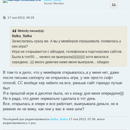
е
Senior Member
С
17 ноя 2013, 06:25
о
о
б
Melody писал(а):
щ
е
fialka_fialka
н
Зачислились сразу же. А вы у мемберов спрашивали, появилась у
и
е
них игра?
Игра не открывается с айпадов, телефонов и партнерских сайтов.
Была в топ50..... ничего не выиграла((((((((((( хотя висела в
середине...((( много девочек ниже меня выиграли... обидно
В том-то и дело, что у мемберов открывалось,а у меня нет, даже
после письма саппорту не открылась игра, у них просто софт
плохой, СС вообще хер забило на все, раньше сайт гораздо лучше
был
Я в прошлой игре в десятке была, но к концу дня меня опередили)))
Но я рада, что денег нормально сделала в тот день
Все, открылась в опере и все работает, выигрывала деньги, но в
ревеню их не вижу, как они у вас в чеке шли?
Последний раз редактировалось
fialka_fialka
17 ноя 2013, 07:36, всего
редактировалось 1 раз.