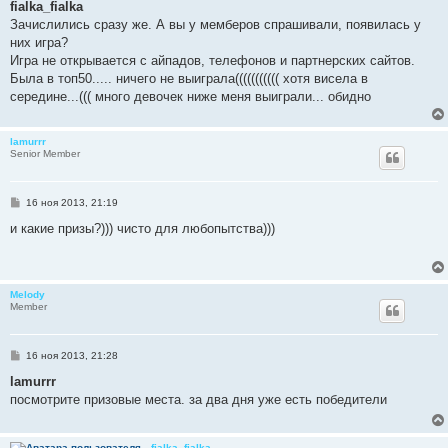
о
fialka_fialka
б
Зачислились сразу же. А вы у мемберов спрашивали, появилась у
щ
е
них игра?
н
Игра не открывается с айпадов, телефонов и партнерских сайтов.
и
е
Была в топ50..... ничего не выиграла((((((((((( хотя висела в
середине...((( много девочек ниже меня выиграли... обидно
lamurrr
Senior Member
С
16 ноя 2013, 21:19
о
о
и какие призы?))) чисто для любопытства)))
б
щ
е
н
и
Melody
е
Member
С
16 ноя 2013, 21:28
о
о
lamurrr
б
посмотрите призовые места. за два дня уже есть победители
щ
е
н
и
fialka_fialka