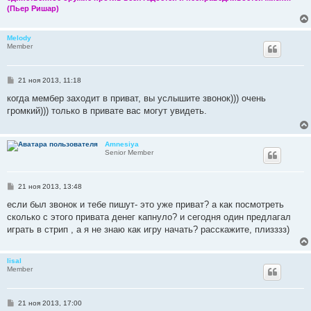
(Пьер Ришар)
Melody
Member
С
21 ноя 2013, 11:18
о
о
когда мембер заходит в приват, вы услышите звонок))) очень
б
громкий))) только в привате вас могут увидеть.
щ
е
н
и
Amnesiya
е
Senior Member
С
21 ноя 2013, 13:48
о
о
если был звонок и тебе пишут- это уже приват? а как посмотреть
б
сколько с этого привата денег капнуло? и сегодня один предлагал
щ
е
играть в стрип , а я не знаю как игру начать? расскажите, плизззз)
н
и
е
lisal
Member
С
21 ноя 2013, 17:00
о