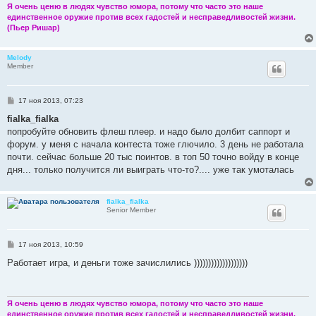
Я очень ценю в людях чувство юмора, потому что часто это наше
единственное оружие против всех гадостей и несправедливостей жизни.
(Пьер Ришар)
Melody
Member
С
17 ноя 2013, 07:23
о
о
fialka_fialka
б
попробуйте обновить флеш плеер. и надо было долбит саппорт и
щ
е
форум. у меня с начала контеста тоже глючило. 3 день не работала
н
почти. сейчас больше 20 тыс поинтов. в топ 50 точно войду в конце
и
е
дня... только получится ли выиграть что-то?.... уже так умоталась
fialka_fialka
Senior Member
С
17 ноя 2013, 10:59
о
о
Работает игра, и деньги тоже зачислились )))))))))))))))))))
б
щ
е
н
и
Я очень ценю в людях чувство юмора, потому что часто это наше
е
единственное оружие против всех гадостей и несправедливостей жизни.