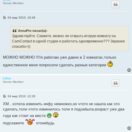
Senior Member
С
04 мар 2010, 10:46
о
о
б
AnnaPro писал(а):
щ
е
Здравствуйте. Скажите, можно ли открыть вторую комнату на
н
СamContact в одной студии и работать одновременно??? Заранее
и
е
спасибо=))
МОЖНО МОЖНО !!!!я работаю уже давно в 2 комнатах,только
единственное меня попросили сделать разные категории
Liliya
Senior Member
С
04 мар 2010, 12:26
о
о
ХМ...хотела изменить инфу немножко,но чтото не нашла как это
б
сделать,толи чтото изменилось толи я подзабыла,возраст уже два
щ
е
года как стоит на месте
н
и
подскажите
ктонибудь
е