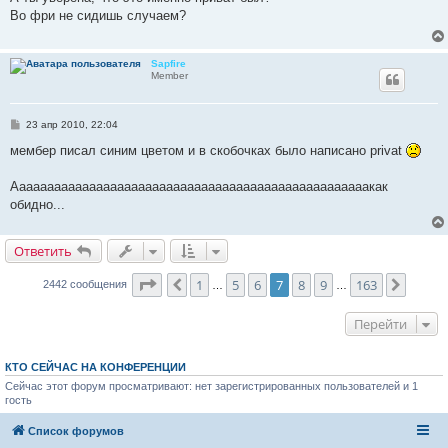
б
Во фри не сидишь случаем?
щ
е
н
и
Sapfire
е
Member
С
23 апр 2010, 22:04
о
о
мембер писал синим цветом и в скобочках было написано privat
б
щ
е
Ааааааааааааааааааааааааааааааааааааааааааааааааааакак
н
обидно...
и
е
Ответить
Страница
7
из
163
1
5
6
7
8
9
163
Пред.
След.
2442 сообщения
…
…
Перейти
КТО СЕЙЧАС НА КОНФЕРЕНЦИИ
Сейчас этот форум просматривают: нет зарегистрированных пользователей и 1
гость
Список форумов