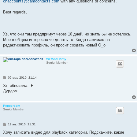
chaccounts@camcontacts.com
with any questions or concerns.
Best regards,
Хз, что они там предпримут через 10 дней, но знать бы не хотелось.
Мне в общем интересно че делать-то. Когда нажимаю на
редактировать профиль, он просит создать новый О_о
WetAndHorny
Senior Member
С
05 мар 2010, 21:14
о
о
Ух, обновила =Р
б
Дурдом
щ
е
н
и
Peppercom
е
Senior Member
С
11 апр 2010, 21:31
о
о
Хочу записать видео для playback категории. Подскажите, какие
б