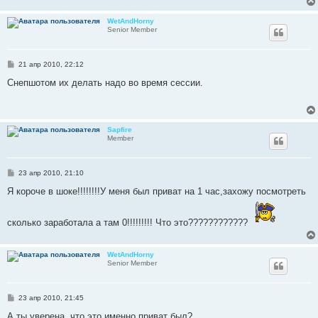
н
и
WetAndHorny
е
Senior Member
С
21 апр 2010, 22:12
о
о
Снепшотом их делать надо во время сессии.
б
щ
е
н
и
Sapfire
е
Member
С
23 апр 2010, 21:10
о
о
Я короче в шоке!!!!!!!!У меня был приват на 1 час,захожу посмотреть
б
щ
е
сколько заработала а там 0!!!!!!!!! Что это????????????
н
и
е
WetAndHorny
Senior Member
С
23 апр 2010, 21:45
о
о
А ты уверена, что это именно приват был?