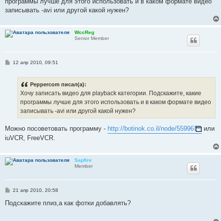
программы лучше для этого использовать и в каком формате видео
щ
е
записывать -avi или другой какой нужен?
н
и
е
WccReg
Senior Member
С
12 апр 2010, 09:51
о
о
б
Peppercom писал(а):
щ
е
Хочу записать видео для playback категории. Подскажите, какие
н
программы лучше для этого использовать и в каком формате видео
и
е
записывать -avi или другой какой нужен?
Можно посоветовать программу -
http://botinok.co.il/node/55996
или
iuVCR, FreeVCR.
Sapfire
Member
С
21 апр 2010, 20:58
о
о
Подскажите плиз,а как фотки добавлять?
б
щ
е