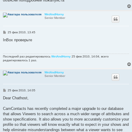
объясни поподробней пожалуйста
щ
е
н
и
WetAndHorny
е
Senior Member
С
25 фев 2010, 13:45
о
о
InBox проверьте
б
щ
е
н
Последний раз редактировалось
WetAndHorny
25 фев 2010, 14:04, всего
и
редактировалось 1 раз.
е
WetAndHorny
Senior Member
С
25 фев 2010, 14:05
о
о
Dear Chathost,
б
щ
е
CamContacts has recently completed a major upgrade to our database
н
that allows Viewers to search across a much wider range of attributes and
и
е
show specifications. It also allows you to more accurately customize your
profile so that viewers will know exactly what to expect in your shows and
help eliminate misunderstandings between what a viewer wants to see