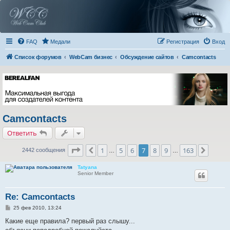
FAQ
Медали
Регистрация
Вход
Список форумов
WebCam бизнес
Обсуждение сайтов
Camcontacts
Camcontacts
Ответить
Страница
7
из
163
1
5
6
7
8
9
163
Пред.
След.
2442 сообщения
…
…
Tatyana
Senior Member
Re: Camcontacts
С
25 фев 2010, 13:24
о
о
Какие еще правила? первый раз слышу...
б