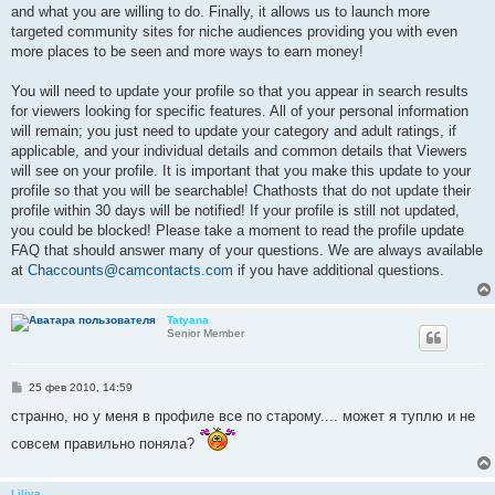
and what you are willing to do. Finally, it allows us to launch more
targeted community sites for niche audiences providing you with even
more places to be seen and more ways to earn money!
You will need to update your profile so that you appear in search results
for viewers looking for specific features. All of your personal information
will remain; you just need to update your category and adult ratings, if
applicable, and your individual details and common details that Viewers
will see on your profile. It is important that you make this update to your
profile so that you will be searchable! Chathosts that do not update their
profile within 30 days will be notified! If your profile is still not updated,
you could be blocked! Please take a moment to read the profile update
FAQ that should answer many of your questions. We are always available
at
Chaccounts@camcontacts.com
if you have additional questions.
Tatyana
Senior Member
С
25 фев 2010, 14:59
о
о
странно, но у меня в профиле все по старому.... может я туплю и не
б
щ
совсем правильно поняла?
е
н
и
е
Liliya