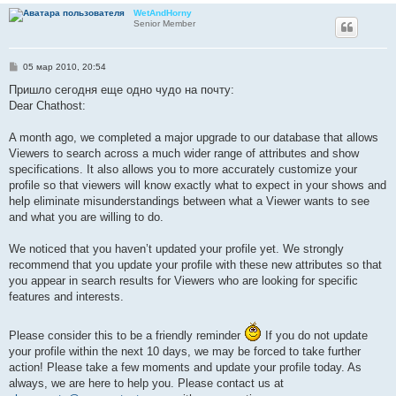
WetAndHorny
Senior Member
С
05 мар 2010, 20:54
о
о
Пришло сегодня еще одно чудо на почту:
б
Dear Chathost:
щ
е
н
A month ago, we completed a major upgrade to our database that allows
и
е
Viewers to search across a much wider range of attributes and show
specifications. It also allows you to more accurately customize your
profile so that viewers will know exactly what to expect in your shows and
help eliminate misunderstandings between what a Viewer wants to see
and what you are willing to do.
We noticed that you haven’t updated your profile yet. We strongly
recommend that you update your profile with these new attributes so that
you appear in search results for Viewers who are looking for specific
features and interests.
Please consider this to be a friendly reminder
If you do not update
your profile within the next 10 days, we may be forced to take further
action! Please take a few moments and update your profile today. As
always, we are here to help you. Please contact us at