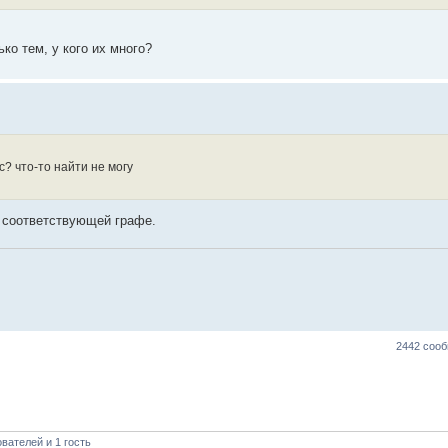
ко тем, у кого их много?
с? что-то найти не могу
в соответствующей графе.
2442 соо
вателей и 1 гость