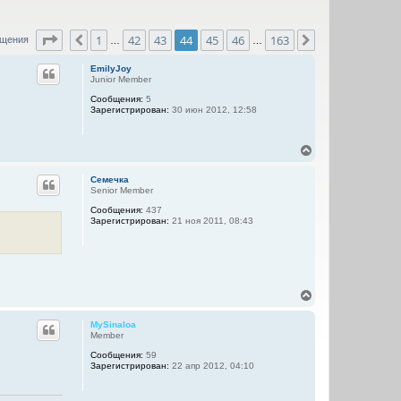
Страница
44
из
163
1
42
43
44
45
46
163
Пред.
След.
бщения
…
…
EmilyJoy
Junior Member
Сообщения:
5
Зарегистрирован:
30 июн 2012, 12:58
В
е
р
Семечка
н
Senior Member
у
Сообщения:
437
т
Зарегистрирован:
21 ноя 2011, 08:43
ь
с
я
к
н
а
В
ч
е
а
р
л
MySinaloa
н
Member
у
у
Сообщения:
59
т
Зарегистрирован:
22 апр 2012, 04:10
ь
с
я