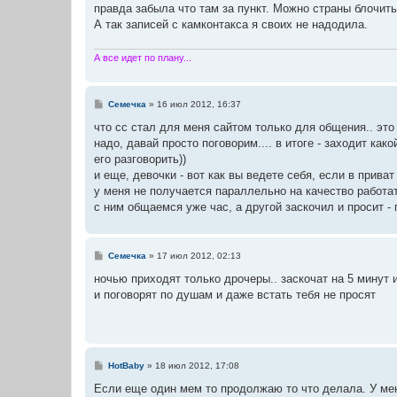
правда забыла что там за пункт. Можно страны блочить,
А так записей с камконтакса я своих не надодила.
А все идет по плану...
С
Семечка
»
16 июл 2012, 16:37
о
о
что сс стал для меня сайтом только для общения.. это 
б
надо, давай просто поговорим.... в итоге - заходит как
щ
е
его разговорить))
н
и еще, девочки - вот как вы ведете себя, если в прива
и
е
у меня не получается параллельно на качество работат
с ним общаемся уже час, а другой заскочил и просит - 
С
Семечка
»
17 июл 2012, 02:13
о
о
ночью приходят только дрочеры.. заскочат на 5 минут и
б
и поговорят по душам и даже встать тебя не просят
щ
е
н
и
е
С
HotBaby
»
18 июл 2012, 17:08
о
о
Если еще один мем то продолжаю то что делала. У мен
б