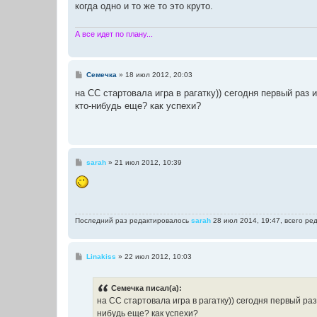
когда одно и то же то это круто.
щ
е
н
и
А все идет по плану...
е
С
Семечка
»
18 июл 2012, 20:03
о
о
на СС стартовала игра в рагатку)) сегодня первый раз и
б
кто-нибудь еще? как успехи?
щ
е
н
и
е
С
sarah
»
21 июл 2012, 10:39
о
о
б
щ
е
н
Последний раз редактировалось
sarah
28 июл 2014, 19:47, всего ре
и
е
С
Linakiss
»
22 июл 2012, 10:03
о
о
б
Семечка писал(а):
щ
е
на СС стартовала игра в рагатку)) сегодня первый раз 
н
нибудь еще? как успехи?
и