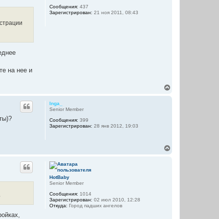
у
л
Сообщения:
437
т
Зарегистрирован:
21 ноя 2011, 08:43
у
ь
с
истрации
я
к
н
а
реднее
ч
а
л
те на нее и
у
В
е
р
Inga_
н
Senior Member
у
ты)?
Сообщения:
399
т
Зарегистрирован:
28 янв 2012, 19:03
ь
с
я
В
к
е
н
р
а
н
ч
у
а
HotBaby
т
л
Senior Member
ь
у
Сообщения:
1014
с
?
Зарегистрирован:
02 июл 2010, 12:28
я
Откуда:
Город падших ангелов
к
ройках,
н