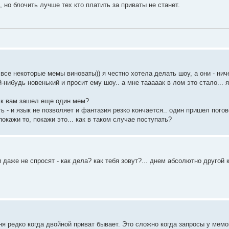
 но блочить лучше тех кто платить за приваты не станет.
все некоторые мемы виноваты)) я честно хотела делать шоу, а они - нич
ой-нибудь новенький и просит ему шоу.. а мне тааааак в лом это стало...
т к вам зашел еще один мем?
ь - и язык не позволяет и фантазия резко кончается.. один пришел пого
покажи то, покажи это... как в таком случае поступать?
 даже не спросят - как дела? как тебя зовут?... днем абсолютно другой к
я редко когда двойной приват бывает. Это сложно когда запросы у мемо