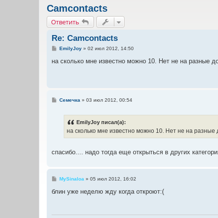
Camcontacts
Ответить
Re: Camcontacts
С
EmilyJoy
»
02 июл 2012, 14:50
о
о
на сколько мне известно можно 10. Нет не на разные до
б
щ
е
н
и
е
С
Семечка
»
03 июл 2012, 00:54
о
о
б
EmilyJoy писал(а):
щ
е
на сколько мне известно можно 10. Нет не на разные 
н
и
е
спасибо.... надо тогда еще открыться в других категор
С
MySinaloa
»
05 июл 2012, 16:02
о
о
блин уже неделю жду когда откроют:(
б
щ
е
н