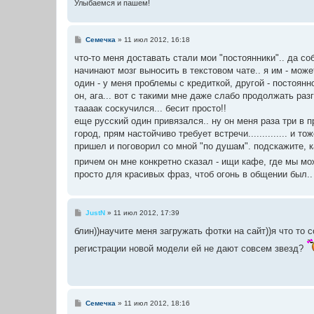
и
Улыбаемся и пашем!
е
С
Семечка
»
11 июл 2012, 16:18
о
о
что-то меня доставать стали мои "постоянники".. да соб
б
начинают мозг выносить в текстовом чате.. я им - мож
щ
е
один - у меня проблемы с кредиткой, другой - постоянно 
н
он, ага... вот с такими мне даже слабо продолжать раз
и
е
таааак соскучился... бесит просто!!
еще русский один привязался.. ну он меня раза три в п
город, прям настойчиво требует встречи.............. и т
пришел и поговорил со мной "по душам". подскажите, ка
причем он мне конкретно сказал - ищи кафе, где мы м
просто для красивых фраз, чтоб огонь в общении был.. н
С
JustN
»
11 июл 2012, 17:39
о
о
блин))научите меня загружать фотки на сайт))я что то 
б
щ
регистрации новой модели ей не дают совсем звезд?
е
н
и
е
С
Семечка
»
11 июл 2012, 18:16
о