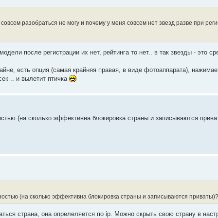
о совсем разобраться не могу и почему у меня совсем нет звезд разве при рег
одели после регистрации их нет, рейтинга то нет.. в так звезды - это с
айне, есть опция (самая крайняя правая, в виде фотоаппарата), нажимае
ек .. и вылетит птичка
ностью (на сколько эффективна блокировка страны и записываются прива
тностью (на сколько эффективна блокировка страны и записываются приваты)
ться страна, она опрелеляется по ip. Можно скрыть свою страну в наст