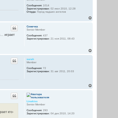
ь
у
Сообщения:
1014
с
Зарегистрирован:
02 июл 2010, 12:28
я
Откуда:
Город падших ангелов
к
н
В
а
е
ч
р
Семечка
а
н
Senior Member
л
у
.. играет
Сообщения:
437
у
т
Зарегистрирован:
21 ноя 2011, 08:43
ь
с
я
В
к
е
н
р
а
sarah
н
ч
Member
у
а
Сообщения:
72
т
л
Зарегистрирован:
31 авг 2011, 20:03
ь
у
с
я
к
В
н
е
а
р
ч
н
а
у
Linakiss
л
т
Senior Member
у
ь
Сообщения:
293
с
рает кто-
Зарегистрирован:
04 дек 2010, 14:20
я