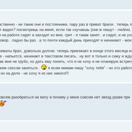
ственно - не такие они и постоянники, пару раз в приват брали.. теперь 
ет видео? посмотришь на меня, если так скучаешь (они ж пишут - люблю,
на работе сидит и заходит ко мне, грит - я тааак занят.. и сидит, и не ух
говор.. ладно бы раз.. а то почти каждый день приходят и начинают - моя
риваты брал, довольно долгие. теперь приезжает в конце этого месяца к
оже - напьется, начинает в текстовом писать.. ну вот я только и сижу и жд
к мне не грубо, но дать ему понять, что я не хочу и не планирую встреч
ожем сексом заняться..
я всем мемам пишу "хочу тебя" - но это работ
о на деле - не хочу я из них никого!!!
совсем разобраться не могу и почему у меня совсем нет звезд разве при