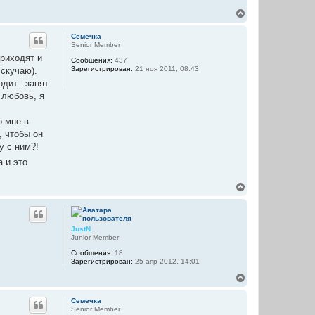
к
В
н
е
а
р
ч
Семечка
н
а
Senior Member
у
л
приходят и
Сообщения:
437
т
у
Зарегистрирован:
21 ноя 2011, 08:43
 скучаю).
ь
с
одит.. занят
я
 любовь, я
к
н
о мне в
а
ч
у, чтобы он
а
у с ним?!
л
у
а и это
В
е
р
н
у
JustN
т
Junior Member
ь
Сообщения:
18
с
Зарегистрирован:
25 апр 2012, 14:01
я
к
В
н
е
а
р
Семечка
ч
н
Senior Member
а