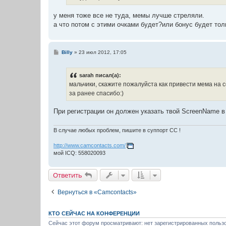
е
у меня тоже все не туда, мемы лучше стреляли.
а что потом с этими очками будет?или бонус будет толь
С
Billy
»
23 июл 2012, 17:05
о
о
б
sarah писал(а):
щ
е
мальчики, скажите пожалуйста как привести мема на с
н
за ранее спасибо:)
и
е
При регистрации он должен указать твой ScreenName 
В случае любых проблем, пишите в суппорт СС !
http://www.camcontacts.com/
мой ICQ: 558020093
Ответить
Вернуться в «Camcontacts»
КТО СЕЙЧАС НА КОНФЕРЕНЦИИ
Сейчас этот форум просматривают: нет зарегистрированных пользо