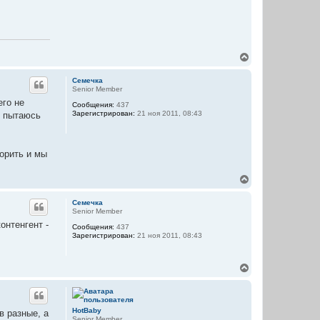
а
ч
а
л
у
В
е
р
Семечка
н
Senior Member
у
его не
Сообщения:
437
т
Зарегистрирован:
21 ноя 2011, 08:43
 я пытаюсь
ь
с
я
к
ворить и мы
н
а
ч
В
а
е
л
р
Семечка
у
н
Senior Member
у
онтенгент -
Сообщения:
437
т
Зарегистрирован:
21 ноя 2011, 08:43
ь
с
я
В
к
е
н
р
а
н
ч
у
а
HotBaby
в разные, а
т
л
Senior Member