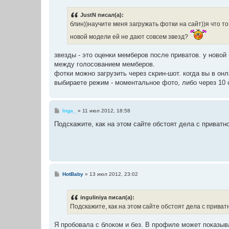
о
б
JustN писал(а):
щ
е
блин))научите меня загружать фотки на сайт))я что т
н
и
новой модели ей не дают совсем звезд?
е
звезды - это оценки мемберов после приватов. у новой м
между голосованием мемберов.
фотки можно загрузить через скрин-шот. когда вы в онл
выбираете режим - моментальное фото, либо через 10 с
С
Inga_
»
11 июл 2012, 18:58
о
о
Подскажите, как на этом сайте обстоят дела с приват
б
щ
е
н
и
е
С
HotBaby
»
13 июл 2012, 23:02
о
о
б
inguliniya писал(а):
щ
е
Подскажите, как на этом сайте обстоят дела с прива
н
и
е
Я пробовала с блоком и без. В профиле может показыва