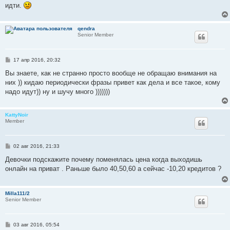
е
идти.
н
и
е
qendra
Senior Member
С
17 апр 2016, 20:32
о
о
Вы знаете, как не странно просто вообще не обращаю внимания на
б
них )) кидаю периодически фразы привет как дела и все такое, кому
щ
е
надо идут)) ну и шучу много )))))))
н
и
е
KattyNoir
Member
С
02 авг 2016, 21:33
о
о
Девочки подскажите почему поменялась цена когда выходишь
б
онлайн на приват . Раньше было 40,50,60 а сейчас -10,20 кредитов ?
щ
е
н
и
Milla111/2
е
Senior Member
С
03 авг 2016, 05:54