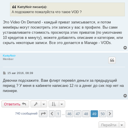
о
б
KattyNoir писал(а):
щ
е
А подскажите пожалуйста что такое VOD ?
н
и
е
Это Video On Demand - каждый приват записывается, и потом
мемберы могут посмотреть эти записи у вас в профиле. Вы сами
устанавливаете стоимость просмотра этих приватов (по умолчанию
10 кредитов в минуту), можете добавлять описание и категории, или
скрыть некоторые записи. Все это делается в Manage - VODs.
KattyNoir
Member
С
15 авг 2016, 08:39
о
о
Девочки подскажите. Вам флирт перевёл деньги за предыдущий
б
период ? У меня в кабинете написано 12 го а денег до сих пор нет на
щ
е
пионере.
н
и
е
Ответить
Страница
49
из
50
1
46
47
48
49
50
Пред.
След.
740 сообщений
…
Перейти