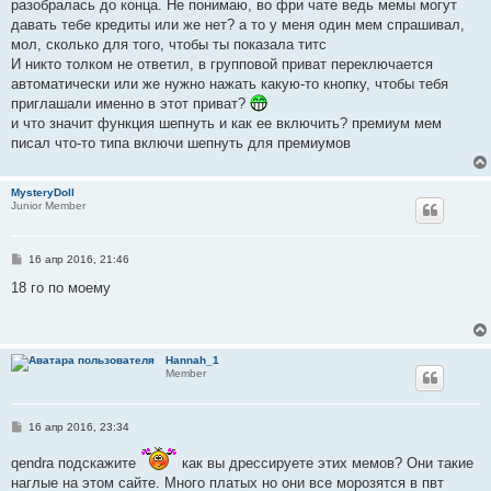
разобралась до конца. Не понимаю, во фри чате ведь мемы могут
щ
е
давать тебе кредиты или же нет? а то у меня один мем спрашивал,
н
мол, сколько для того, чтобы ты показала титс
и
е
И никто толком не ответил, в групповой приват переключается
автоматически или же нужно нажать какую-то кнопку, чтобы тебя
приглашали именно в этот приват?
и что значит функция шепнуть и как ее включить? премиум мем
писал что-то типа включи шепнуть для премиумов
MysteryDoll
Junior Member
С
16 апр 2016, 21:46
о
о
18 го по моему
б
щ
е
н
и
Hannah_1
е
Member
С
16 апр 2016, 23:34
о
о
qendra подскажите
как вы дрессируете этих мемов? Они такие
б
щ
наглые на этом сайте. Много платых но они все морозятся в пвт