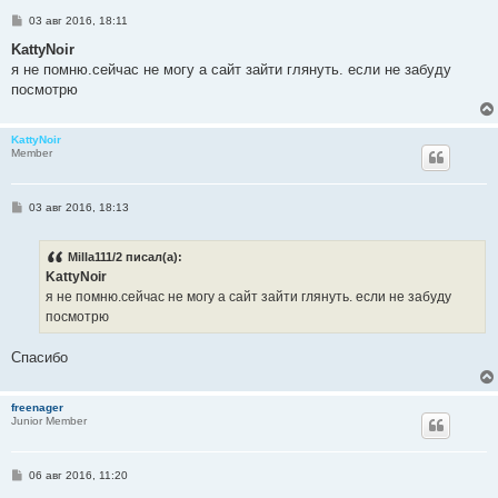
С
03 авг 2016, 18:11
о
о
KattyNoir
б
я не помню.сейчас не могу а сайт зайти глянуть. если не забуду
щ
е
посмотрю
н
и
е
KattyNoir
Member
С
03 авг 2016, 18:13
о
о
б
Milla111/2 писал(а):
щ
е
KattyNoir
н
я не помню.сейчас не могу а сайт зайти глянуть. если не забуду
и
е
посмотрю
Спасибо
freenager
Junior Member
С
06 авг 2016, 11:20
о