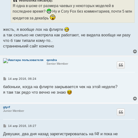
vesnushka писал(а):
щ
е
Я одна в шоке от размера чаевых у некоторых моделей в
н
последнее время?
Ну и Cory Fox без комментариев, почти 5 млн
и
е
кредитов за декабрь
жесть, я вообще лох на флирте
а так сколько не смотрела как работают, не видела вообще ни разу
что б там типали кому-то..
странненький сайт конечно
qendra
Senior Member
С
14 апр 2016, 06:24
о
о
бабоньки, когда на флирте закрывается чек на этой неделе?
б
я там так редо что вечно не знаю
щ
е
н
и
gtyrf
е
Junior Member
С
14 апр 2016, 16:27
о
о
Девушки, два дня назад зарегистрировалась на f4f и пока не
б