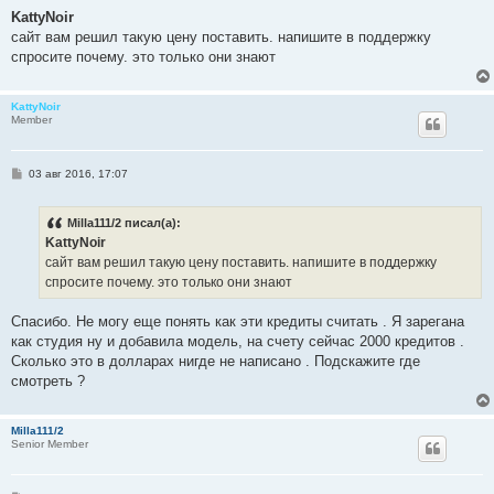
о
о
KattyNoir
б
сайт вам решил такую цену поставить. напишите в поддержку
щ
е
спросите почему. это только они знают
н
и
е
KattyNoir
Member
С
03 авг 2016, 17:07
о
о
б
Milla111/2 писал(а):
щ
е
KattyNoir
н
сайт вам решил такую цену поставить. напишите в поддержку
и
е
спросите почему. это только они знают
Спасибо. Не могу еще понять как эти кредиты считать . Я зарегана
как студия ну и добавила модель, на счету сейчас 2000 кредитов .
Сколько это в долларах нигде не написано . Подскажите где
смотреть ?
Milla111/2
Senior Member