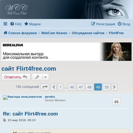
FAQ
Медали
Регистрация
Вход
Список форумов
WebCam бизнес
Обсуждение сайтов
Flirt4Free
сайт Flirt4free.com
Ответить
Страница
49
из
50
1
46
47
48
49
50
Пред.
След.
740 сообщений
…
qendra
Senior Member
Re: сайт Flirt4free.com
С
10 мар 2016, 09:10
о
о
б