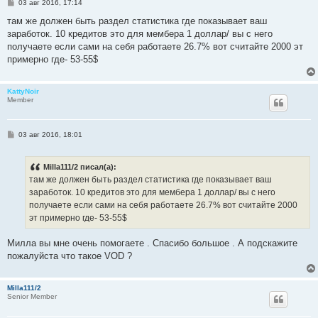
С
03 авг 2016, 17:14
о
о
там же должен быть раздел статистика где показывает ваш
б
заработок. 10 кредитов это для мембера 1 доллар/ вы с него
щ
е
получаете если сами на себя работаете 26.7% вот считайте 2000 эт
н
примерно где- 53-55$
и
е
KattyNoir
Member
С
03 авг 2016, 18:01
о
о
б
Milla111/2 писал(а):
щ
е
там же должен быть раздел статистика где показывает ваш
н
заработок. 10 кредитов это для мембера 1 доллар/ вы с него
и
е
получаете если сами на себя работаете 26.7% вот считайте 2000
эт примерно где- 53-55$
Милла вы мне очень помогаете . Спасибо большое . А подскажите
пожалуйста что такое VOD ?
Milla111/2
Senior Member