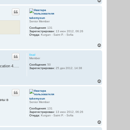
В
к
е
н
р
а
н
ч
у
а
takemysun
т
л
Senior Member
ь
у
Сообщения:
131
с
Зарегистрирован:
13 июн 2012, 06:26
я
Откуда:
Kurgan - Saint P. - Sofia
к
н
В
а
е
ч
р
а
lisal
н
л
Member
у
у
Сообщения:
50
т
ation 4.....
Зарегистрирован:
25 дек 2012, 14:38
ь
с
я
В
к
е
н
р
а
н
ч
у
а
takemysun
аны в
т
л
Senior Member
ь
у
Сообщения:
131
с
Зарегистрирован:
13 июн 2012, 06:26
я
Откуда:
Kurgan - Saint P. - Sofia
к
н
В
а
е
ч
р