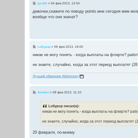
С
per4ik
»
04 фев 2013, 13:54
о
о
девочки,скажите по поводу points.мне сегодня мем мозг
б
вообще что они значат?
щ
е
н
и
е
С
Lollypop
»
06 фев 2013, 19:00
о
о
никак не могу понять - когда выплаты на флирте? рабо
б
щ
не знаете, случайно, когда за этот период выплатят (28
е
н
и
Лучший обменник Webmoney
е
С
Amidvo
»
08 фев 2013, 11:10
о
о
б
Lollypop писал(а):
щ
е
никак не могу понять - когда выплаты на флирте? раб
н
и
не знаете, случайно, когда за этот период выплатят (2
е
20 февраля, по-моему