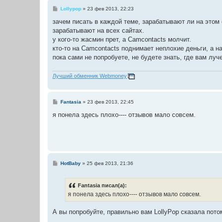
С
Lollypop
»
23 фев 2013, 22:23
о
о
зачем писать в каждой теме, зарабатывают ли на этом
б
зарабатывают на всех сайтах.
щ
е
у кого-то жасмин прет, а Сamcontacts молчит.
н
кто-то на Сamcontacts поднимает неплохие деньги, а н
и
е
пока сами не попробуете, не будете знать, где вам луч
Лучший обменник Webmoney
С
Fantasia
»
23 фев 2013, 22:45
о
о
я понела здесь плохо---- отзывов мало совсем.
б
щ
е
н
и
е
С
HotBaby
»
25 фев 2013, 21:36
о
о
б
Fantasia писал(а):
щ
е
я понела здесь плохо---- отзывов мало совсем.
н
и
е
А вы попробуйте, правильно вам LollyPop сказала потом