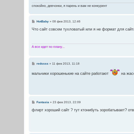
спокойно, девчонки, я парень и вам не конкурент
С
HotBaby
»
08 фев 2013, 12:46
о
о
Что сайт совсем тухловатый или я не формат для сайт
б
щ
е
н
и
А все идет по плану...
е
С
redssss
»
11 фев 2013, 11:18
о
о
мальчики хорошенькие на сайте работают
на жасе
б
щ
е
н
и
е
С
Fantasia
»
23 фев 2013, 22:09
о
о
флирт хороший сайт ? тут ктонибуть зоробатывает? отв
б
щ
е
н
и
е