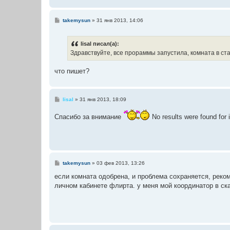
е
С
takemysun
»
31 янв 2013, 14:06
о
о
б
lisal писал(а):
щ
е
Здравствуйте, все прораммы запустила, комната в ст
н
и
е
что пишет?
С
lisal
»
31 янв 2013, 18:09
о
о
Cпасибо за внимание
No results were found for 
б
щ
е
н
и
е
С
takemysun
»
03 фев 2013, 13:26
о
о
если комната одобрена, и проблема сохраняется, реко
б
личном кабинете флирта. у меня мой координатор в ска
щ
е
н
и
е