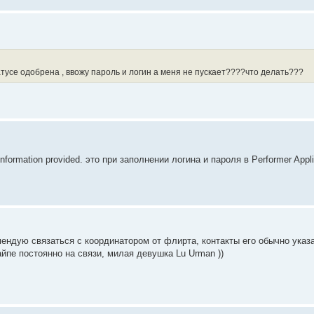
атусе одобрена , ввожу пароль и логин а меня не пускает????что делать???
information provided. это при заполнении логина и пароля в Performer Applic
мендую связаться с координатором от флирта, контакты его обычно указ
йпе постоянно на связи, милая девушка Lu Urman ))