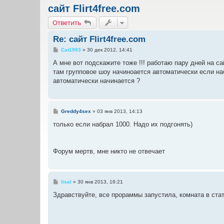
сайт Flirt4free.com
Ответить
Re: сайт Flirt4free.com
С
Cat1993
»
30 дек 2012, 14:41
о
о
А мне вот подскажите тоже !!! работаю пару дней на сай
б
там групповое шоу начиноается автоматически если наб
щ
е
автоматически начинается ?
н
и
е
С
Greddy4sex
»
03 янв 2013, 14:13
о
о
только если набрал 1000. Надо их подгонять)
б
щ
е
н
Форум мертв, мне никто не отвечает
и
е
С
lisal
»
30 янв 2013, 16:21
о
о
Здравствуйте, все прораммы запустила, комната в стат
б
щ
е
н
и