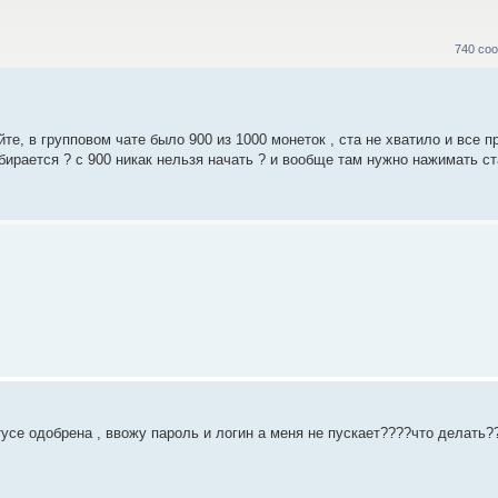
740 со
те, в групповом чате было 900 из 1000 монеток , ста не хватило и все пр
ирается ? с 900 никак нельзя начать ? и вообще там нужно нажимать ст
усе одобрена , ввожу пароль и логин а меня не пускает????что делать?