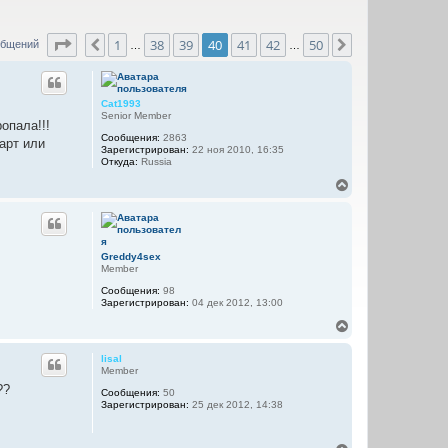
Страница
40
из
50
1
38
39
40
41
42
50
Пред.
След.
общений
…
…
Cat1993
Senior Member
опала!!!
Сообщения:
2863
арт или
Зарегистрирован:
22 ноя 2010, 16:35
Откуда:
Russia
В
е
р
н
у
т
Greddy4sex
ь
Member
с
Сообщения:
98
я
Зарегистрирован:
04 дек 2012, 13:00
к
н
В
а
е
ч
р
lisal
а
н
Member
л
у
??
Сообщения:
50
у
т
Зарегистрирован:
25 дек 2012, 14:38
ь
с
я