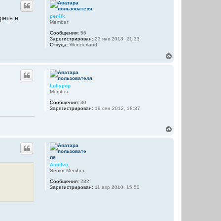
а
н
л
у
per4ik
реть и
у
т
Member
ь
Сообщения:
56
с
Зарегистрирован:
23 янв 2013, 21:33
я
Откуда:
Wonderland
к
н
В
а
е
ч
р
а
н
л
у
Lollypop
у
т
Member
ь
Сообщения:
80
с
Зарегистрирован:
19 сен 2012, 18:37
я
к
н
В
а
е
ч
р
а
н
л
у
у
т
Amidvo
ь
Senior Member
с
Сообщения:
282
я
Зарегистрирован:
11 апр 2010, 15:50
к
н
а
ч
а