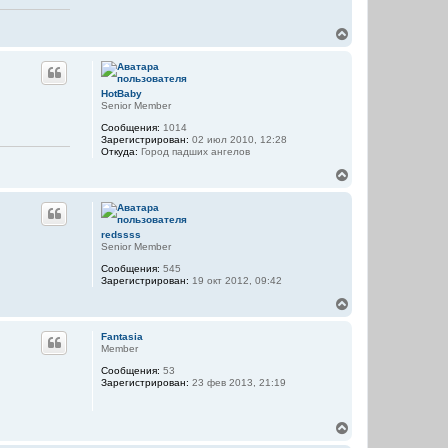
л
у
В
е
р
н
у
HotBaby
т
Senior Member
ь
Сообщения:
1014
с
Зарегистрирован:
02 июл 2010, 12:28
я
Откуда:
Город падших ангелов
к
н
В
а
е
ч
р
а
н
л
у
redssss
у
т
Senior Member
ь
Сообщения:
545
с
Зарегистрирован:
19 окт 2012, 09:42
я
к
В
н
е
а
р
Fantasia
ч
н
Member
а
у
л
Сообщения:
53
т
Зарегистрирован:
23 фев 2013, 21:19
у
ь
с
я
В
к
е
н