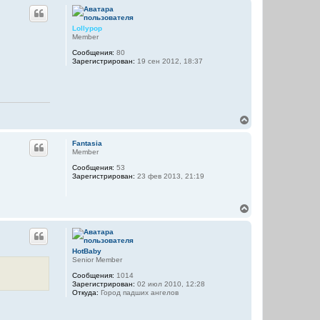
р
а
н
ч
у
а
Lollypop
т
л
Member
ь
у
Сообщения:
80
с
Зарегистрирован:
19 сен 2012, 18:37
я
к
н
а
ч
а
В
л
е
у
р
Fantasia
н
Member
у
Сообщения:
53
т
Зарегистрирован:
23 фев 2013, 21:19
ь
с
я
В
к
е
н
р
а
н
ч
у
а
HotBaby
т
л
Senior Member
ь
у
Сообщения:
1014
с
Зарегистрирован:
02 июл 2010, 12:28
я
Откуда:
Город падших ангелов
к
н
а