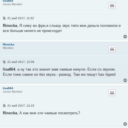
lisa864
е
Junior Member
С
21 май 2017, 11:52
о
о
Rinocka
, Я сижу во фри,и слышу звук типо мне деньги положили и
б
все больше ничего не происходит
щ
е
н
и
Rinocka
е
Member
С
21 май 2017, 12:08
о
о
lisa864
, а ну так это значит вам чаевые кинули. Если со звуком.
б
Если тоже самое но без звука - развод. Там же пишут has tipped
щ
е
н
и
lisa864
е
Junior Member
С
21 май 2017, 12:15
о
о
Rinocka
, А как мне эти чаевые посмотреть?
б
щ
е
н