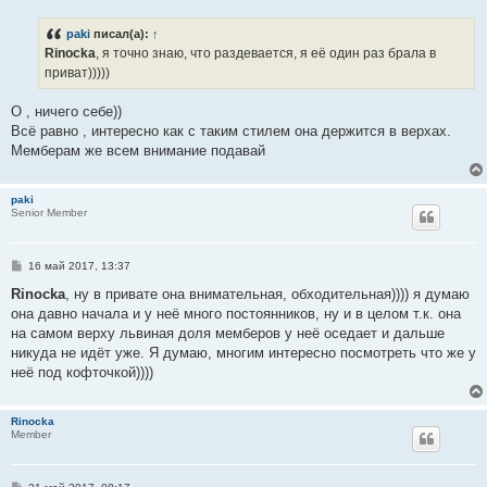
о
б
paki
писал(а):
↑
щ
е
Rinocka
, я точно знаю, что раздевается, я её один раз брала в
н
приват)))))
и
е
О , ничего себе))
Всё равно , интересно как с таким стилем она держится в верхах.
Мемберам же всем внимание подавай
paki
Senior Member
С
16 май 2017, 13:37
о
о
Rinocka
, ну в привате она внимательная, обходительная)))) я думаю
б
она давно начала и у неё много постоянников, ну и в целом т.к. она
щ
е
на самом верху львиная доля мемберов у неё оседает и дальше
н
никуда не идёт уже. Я думаю, многим интересно посмотреть что же у
и
е
неё под кофточкой))))
Rinocka
Member
С