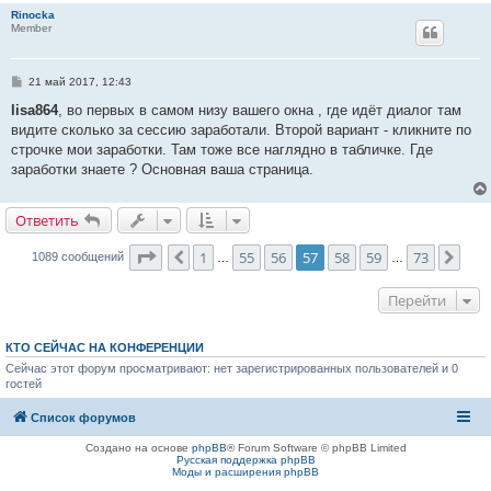
и
Rinocka
е
Member
С
21 май 2017, 12:43
о
о
lisa864
, во первых в самом низу вашего окна , где идёт диалог там
б
видите сколько за сессию заработали. Второй вариант - кликните по
щ
е
строчке мои заработки. Там тоже все наглядно в табличке. Где
н
заработки знаете ? Основная ваша страница.
и
е
Ответить
Страница
57
из
73
1
55
56
57
58
59
73
Пред.
Сле
1089 сообщений
…
…
Перейти
КТО СЕЙЧАС НА КОНФЕРЕНЦИИ
Сейчас этот форум просматривают: нет зарегистрированных пользователей и 0
гостей
Список форумов
Создано на основе
phpBB
® Forum Software © phpBB Limited
Русская поддержка phpBB
Моды и расширения phpBB