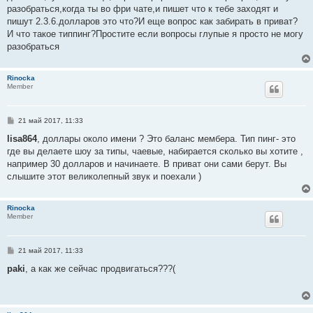
б
разобраться,когда ты во фри чате,и пишет что к тебе заходят и
щ
е
пишут 2.3.6.долларов это что?И еще вопрос как забирать в приват?
н
И что такое типпинг?Простите если вопросы глупые я просто не могу
и
е
разобраться
Rinocka
Member
С
21 май 2017, 11:33
о
о
lisa864
, доллары около имени ? Это баланс мембера. Тип пинг- это
б
где вы делаете шоу за типы, чаевые, набирается сколько вы хотите ,
щ
е
например 30 долларов и начинаете. В приват они сами берут. Вы
н
слышите этот великолепный звук и поехали )
и
е
Rinocka
Member
С
21 май 2017, 11:33
о
о
paki
, а как же сейчас продвигаться???(
б
щ
е
н
и