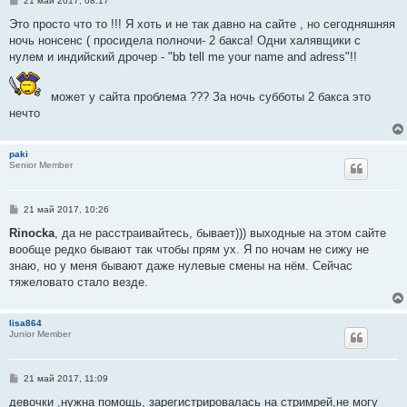
21 май 2017, 08:17
о
о
Это просто что то !!! Я хоть и не так давно на сайте , но сегодняшняя
б
ночь нонсенс ( просидела полночи- 2 бакса! Одни халявщики с
щ
е
нулем и индийский дрочер - "bb tell me your name and adress"!!
н
и
е
может у сайта проблема ??? За ночь субботы 2 бакса это
нечто
paki
Senior Member
С
21 май 2017, 10:26
о
о
Rinocka
, да не расстраивайтесь, бывает))) выходные на этом сайте
б
вообще редко бывают так чтобы прям ух. Я по ночам не сижу не
щ
е
знаю, но у меня бывают даже нулевые смены на нём. Сейчас
н
тяжеловато стало везде.
и
е
lisa864
Junior Member
С
21 май 2017, 11:09
о
о
девочки ,нужна помощь, зарегистрировалась на стримрей,не могу