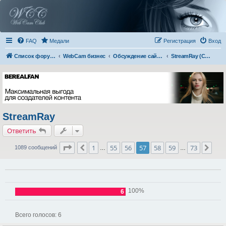
FAQ
Медали
Регистрация
Вход
Список форумов
WebCam бизнес
Обсуждение сайтов
StreamRay (Cams)
StreamRay
Ответить
Страница
57
из
73
1
55
56
57
58
59
73
Пред.
Сле
1089 сообщений
…
…
100%
6
Всего голосов:
6