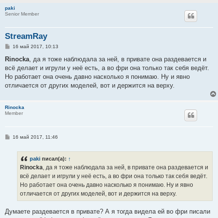
paki
Senior Member
StreamRay
С
16 май 2017, 10:13
о
о
Rinocka
, да я тоже наблюдала за ней, в привате она раздевается и
б
всё делает и игрули у неё есть, а во фри она только так себя ведёт.
щ
е
Но работает она очень давно насколько я понимаю. Ну и явно
н
отличается от других моделей, вот и держится на верху.
и
е
Rinocka
Member
С
16 май 2017, 11:46
о
о
б
paki
писал(а):
↑
щ
е
Rinocka
, да я тоже наблюдала за ней, в привате она раздевается и
н
всё делает и игрули у неё есть, а во фри она только так себя ведёт.
и
е
Но работает она очень давно насколько я понимаю. Ну и явно
отличается от других моделей, вот и держится на верху.
Думаете раздевается в привате? А я тогда видела ей во фри писали