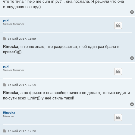
что то типа " help me cum in pvt" , она послала. Я решила что она
стопудовая нон нуд)
paki
Senior Member
С
16 май 2017, 11:59
о
о
Rinocka
, я точно знаю, что раздевается, я её один раз брала в
б
приват)))))
щ
е
н
и
paki
е
Senior Member
С
16 май 2017, 12:00
о
о
Rinocka
, а во фричате она вообще ничего не делает, только сидит и
б
по-сути всех шлёт))) у неё стиль такой
щ
е
н
и
Rinocka
е
Member
С
16 май 2017, 12:58
о