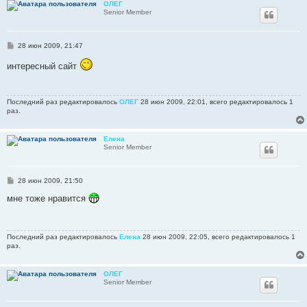
ОЛЕГ
Senior Member
С
28 июн 2009, 21:47
о
о
интересный сайт
б
щ
е
н
Последний раз редактировалось
ОЛЕГ
28 июн 2009, 22:01, всего редактировалось 1
и
раз.
е
Елена
Senior Member
С
28 июн 2009, 21:50
о
о
мне тоже нравится
б
щ
е
н
Последний раз редактировалось
Елена
28 июн 2009, 22:05, всего редактировалось 1
и
раз.
е
ОЛЕГ
Senior Member