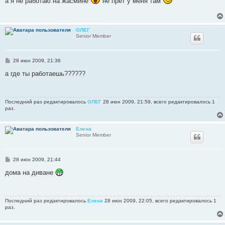
а я не работаю на жасмине
не прёт у меня там
б
щ
е
н
и
ОЛЕГ
е
Senior Member
С
28 июн 2009, 21:36
о
о
а где ты работаешь??????
б
щ
е
н
Последний раз редактировалось
ОЛЕГ
28 июн 2009, 21:59, всего редактировалось 1
и
раз.
е
Елена
Senior Member
С
28 июн 2009, 21:44
о
о
дома на диване
б
щ
е
н
Последний раз редактировалось
Елена
28 июн 2009, 22:05, всего редактировалось 1
и
раз.
е