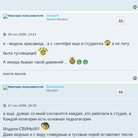
щ
е
н
и
mirabell
е
Senior Member
С
06 сен 2009, 13:41
о
о
я - модель красавица , а с сентября еще и студентка
а по лету
б
щ
была тусовщицей
е
н
и
А иногда бываю такой деревней ...
е
король врунов
DashkaKari
Member
С
17 сен 2009, 18:26
о
о
а еще, думаю со мной согласится каждая, кто работала в студии, в
б
Каждой категории есть основная подкатегория
щ
е
н
Модели-СВИНЬИ!!!
и
Даже модные и с виду гламурные и тусовые порой оставляют после
е