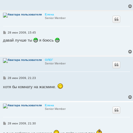
щ
е
н
и
Елена
е
Senior Member
С
28 июн 2009, 15:45
о
о
давай лучше ты
я боюсь
б
щ
е
н
и
ОЛЕГ
е
Senior Member
С
28 июн 2009, 21:23
о
о
хотя бы комнату на жасмине.
б
щ
е
н
и
Елена
е
Senior Member
С
28 июн 2009, 21:30
о
о