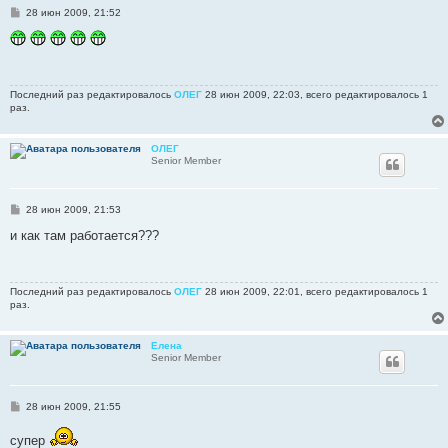
С
28 июн 2009, 21:52
о
о
б
щ
е
н
Последний раз редактировалось
ОЛЕГ
28 июн 2009, 22:03, всего редактировалось 1
и
раз.
е
ОЛЕГ
Senior Member
С
28 июн 2009, 21:53
о
о
и как там работается???
б
щ
е
н
Последний раз редактировалось
ОЛЕГ
28 июн 2009, 22:01, всего редактировалось 1
и
раз.
е
Елена
Senior Member
С
28 июн 2009, 21:55
о
о
супер
б