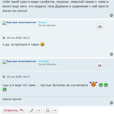
себя такой срач в виде салфеток, окурков, немытой чашки с чаем и
много еще чего, что модель типа Деревня в сравнении с ней просто
Ангел во плоти!
Елена
Senior Member
С
18 сен 2009, 08:17
о
о
о да, встречали и таких
б
щ
е
н
и
mirabell
е
Senior Member
С
18 сен 2009, 08:27
о
о
гыы а я еще тот свин ... пустых бутылок не сосчитаете
б
щ
е
н
и
король врунов
е
Ответить