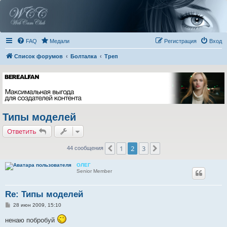
FAQ
Медали
Регистрация
Вход
Список форумов
Болталка
Треп
Типы моделей
Ответить
1
2
3
Пред.
След.
44 сообщения
ОЛЕГ
Senior Member
Re: Типы моделей
С
28 июн 2009, 15:10
о
о
ненаю побробуй
б