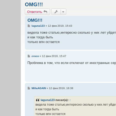
OMG!!!
Ответить
OMG!!!
С
laguna123
»
12 фев 2019, 15:43
о
о
видела тоже статью,интересно сколько у них лет уйдет
б
и как тогда быть
щ
е
только впн остается
н
и
е
С
croco
»
12 фев 2019, 15:47
о
о
Проблема в том, что если отключат от иностранных сер
б
щ
е
н
и
е
С
MillaAGAIN
»
12 фев 2019, 16:38
о
о
б
laguna123
писал(а):
↑
щ
е
видела тоже статью,интересно сколько у них лет уйде
н
и как тогда быть
и
е
только впн остается