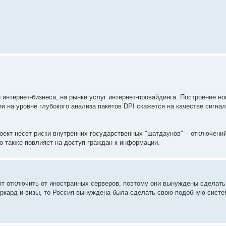
 интернет-бизнеса, на рынке услуг интернет-провайдинга. Построение н
 на уровне глубокого анализа пакетов DPI скажется на качестве сигнала
роект несет риски внутренних государственных "шатдаунов" – отключени
то также повлияет на доступ граждан к информации.
ют отключить от иностранных серверов, поэтому они вынуждены сделать
теркард и визы, то Россия вынуждена была сделать свою подобную систе