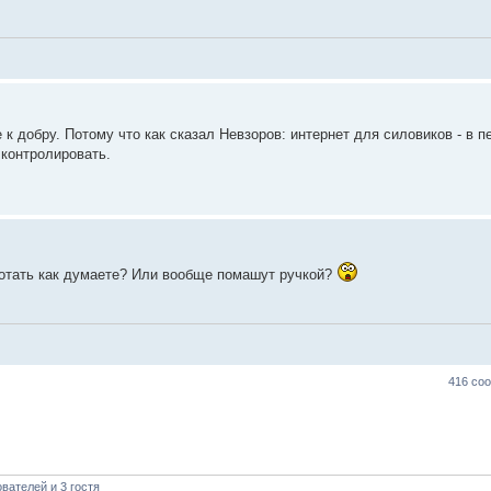
 к добру. Потому что как сказал Невзоров: интернет для силовиков - в 
 контролировать.
ботать как думаете? Или вообще помашут ручкой?
416 со
вателей и 3 гостя