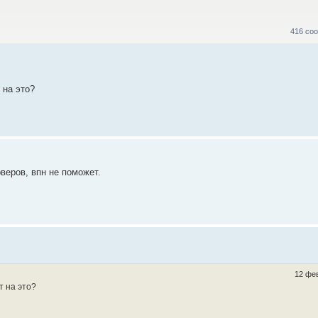
416 со
 на это?
веров, впн не поможет.
12 фев
т на это?