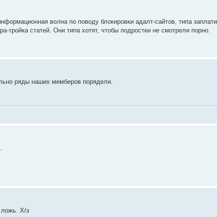
 информационная волна по поводу блокировки адалт-сайтов, типа заплат
ара-тройка статей. Они типа хотят, чтобы подростки не смотрели порно.
еально ряды наших мемберов порядели.
.
 ложь. Х/з