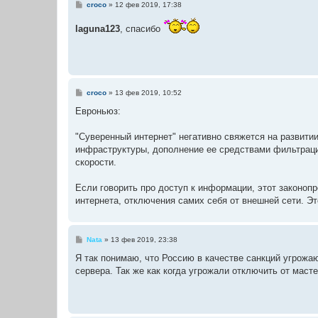
С
croco
»
12 фев 2019, 17:38
о
о
laguna123
, спасибо
б
щ
е
н
и
е
С
croco
»
13 фев 2019, 10:52
о
о
Евроньюз:
б
щ
е
"Суверенный интернет" негативно свяжется на развитии
н
инфраструктуры, дополнение ее средствами фильтрации
и
е
скорости.
Если говорить про доступ к информации, этот законоп
интернета, отключения самих себя от внешней сети. Э
С
Nata
»
13 фев 2019, 23:38
о
о
Я так понимаю, что Россию в качестве санкций угрожа
б
сервера. Так же как когда угрожали отключить от мас
щ
е
н
и
е