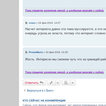
щ
е
н
и
Токи плывут золотою рекой, и изобилие вносят с собой.
е
С
croco
»
24 фев 2019, 14:27
о
о
Насчет интернета давно эта тема муссируется, и это не
б
очередь угроза их власти, потому что интернет сложно
щ
е
н
и
е
С
ProstoMaria
»
24 фев 2019, 14:30
о
о
Жесть. Интересно мы сможем чуть что за границей ра
б
щ
е
н
и
Токи плывут золотою рекой, и изобилие вносят с собой.
е
Ответить
Вернуться в «Треп»
КТО СЕЙЧАС НА КОНФЕРЕНЦИИ
Сейчас этот форум просматривают: нет зарегистрированных пользо