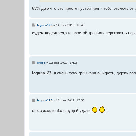
99% даю что это просто пустой треп чтобы отвлечь от
С
laguna123
»
12 фев 2019, 16:45
о
о
будем надеяться,что простой треп!или переезжать пор
б
щ
е
н
и
е
С
croco
»
12 фев 2019, 17:16
о
о
laguna123
, я очень хочу грин кард выиграть, держу па
б
щ
е
н
и
е
С
laguna123
»
12 фев 2019, 17:33
о
о
croco,желаю большущей удачи
!
б
щ
е
н
и
е