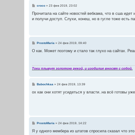
С
croco
»
23 фев 2019, 23:02
о
о
Прочитала на сайте новостей вебкама, что в сша идет
б
и получи доступ. Слухи, конеш, но в гугле тоже есть п
щ
е
н
и
е
С
ProstoMaria
»
24 фев 2019, 09:40
о
о
О как. Может поэтому и стало так глухо на сайтах. Р
б
щ
е
н
и
Токи плывут золотою рекой, и изобилие вносят с собой.
е
С
Babochkaa
»
24 фев 2019, 13:39
о
о
ох как они хотят усидеться у власти..на всё готовы уже
б
щ
е
н
и
е
С
ProstoMaria
»
24 фев 2019, 14:22
о
о
Я у одного мембера из штатов спросила сказал что это
б