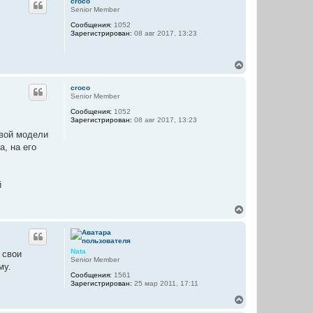
croco
н
ч
Senior Member
у
а
Сообщения:
1052
т
л
Зарегистрирован:
08 авг 2017, 13:23
ь
у
с
я
В
к
е
н
р
а
croco
н
ч
Senior Member
у
а
Сообщения:
1052
т
л
Зарегистрирован:
08 авг 2017, 13:23
ь
у
с
овой модели
я
, на его
к
н
а
ч
й
а
л
В
у
е
р
н
у
Nata
 свои
т
Senior Member
му.
ь
Сообщения:
1561
с
Зарегистрирован:
25 мар 2011, 17:11
я
к
В
н
е