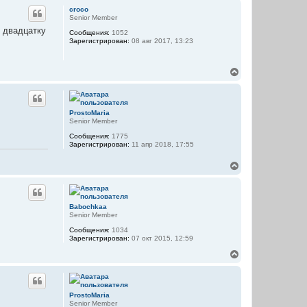
а
р
croco
ч
н
Senior Member
а
у
и двадцатку
л
Сообщения:
1052
т
Зарегистрирован:
08 авг 2017, 13:23
у
ь
с
я
В
к
е
н
р
а
н
ч
у
а
ProstoMaria
т
л
Senior Member
ь
у
Сообщения:
1775
с
Зарегистрирован:
11 апр 2018, 17:55
я
к
В
н
е
а
р
ч
н
а
у
л
Babochkaa
т
у
Senior Member
ь
Сообщения:
1034
с
Зарегистрирован:
07 окт 2015, 12:59
я
к
В
н
е
а
р
ч
н
а
у
ProstoMaria
л
т
Senior Member