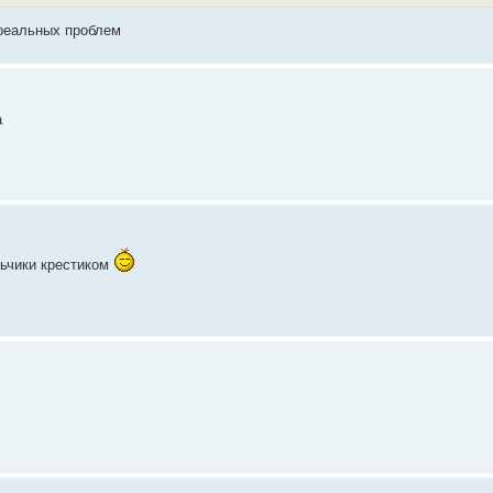
 реальных проблем
а
льчики крестиком