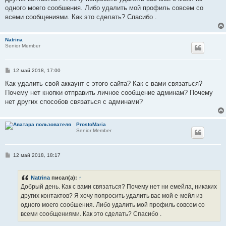
щ
е
одного моего сообшения. Либо удалить мой профиль совсем со
н
всеми сообщениями. Как это сделать? Спасибо .
и
е
Natrina
Senior Member
С
12 май 2018, 17:00
о
о
Как удалить свой аккаунт с этого сайта? Как с вами связаться?
б
Почему нет кнопки отправить личное сообщение админам? Почему
щ
е
нет других способов связаться с админами?
н
и
е
ProstoMaria
Senior Member
С
12 май 2018, 18:17
о
о
б
Natrina
писал(а):
↑
щ
е
Добрый день. Как с вами связаться? Почему нет ни емейла, никаких
н
других контактов? Я хочу попросить удалить вас мой е-мейл из
и
е
одного моего сообшения. Либо удалить мой профиль совсем со
всеми сообщениями. Как это сделать? Спасибо .