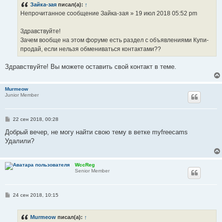
Зайка-зая
писал(а):
↑
щ
е
Непрочитанное сообщение Зайка-зая » 19 июл 2018 05:52 pm
н
и
е
Здравствуйте!
Зачем вообще на этом форуме есть раздел с объявлениями Купи-
продай, если нельзя обмениваться контактами??
Здравствуйте! Вы можете оставить свой контакт в теме.
Murmeow
Junior Member
С
22 сен 2018, 00:28
о
о
Добрый вечер, не могу найти свою тему в ветке myfreecams
б
Удалили?
щ
е
н
и
WccReg
е
Senior Member
С
24 сен 2018, 10:15
о
о
б
Murmeow
писал(а):
↑
щ