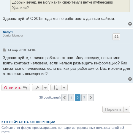
е
Добрый вечер, не могу найти свою тему в ветке myfreecams
н
Удалили?
и
е
Здравствуйте! С 2015 года мы не работаем с данным сайтом.
Nadyf1
Junior Member
С
14 мар 2019, 14:04
о
о
Здравствуйте, я лично работаю от вас. Ищу соседку, но как мне
б
взять контракт человека, если нельзя размещать информацию? Как
щ
е
связаться с человеком, если мы как раз работаем о. Вас и хотим для
н
этого снять помещение?
и
е
Ответить
1
2
3
Пред.
След.
38 сообщений
Перейти
КТО СЕЙЧАС НА КОНФЕРЕНЦИИ
Сейчас этот форум просматривают: нет зарегистрированных пользователей и 3
гостя