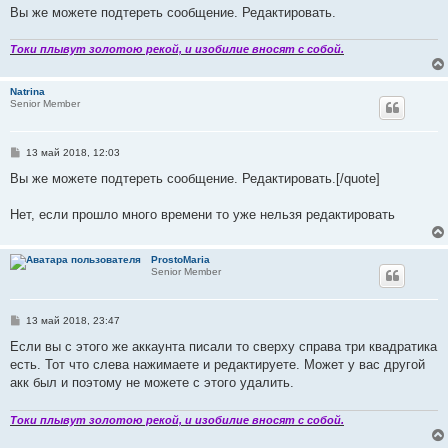
Вы же можете подтереть сообщение. Редактировать.
Токи плывут золотою рекой, и изобилие вносят с собой.
Natrina
Senior Member
С
13 май 2018, 12:03
о
о
Вы же можете подтереть сообщение. Редактировать.[/quote]
б
щ
е
Нет, если прошло много времени то уже нельзя редактировать
н
и
е
ProstoMaria
Senior Member
С
13 май 2018, 23:47
о
о
Если вы с этого же аккаунта писали то сверху справа три квадратика
б
есть. Тот что слева нажимаете и редактируете. Может у вас другой
щ
е
акк был и поэтому не можете с этого удалить.
н
и
е
Токи плывут золотою рекой, и изобилие вносят с собой.