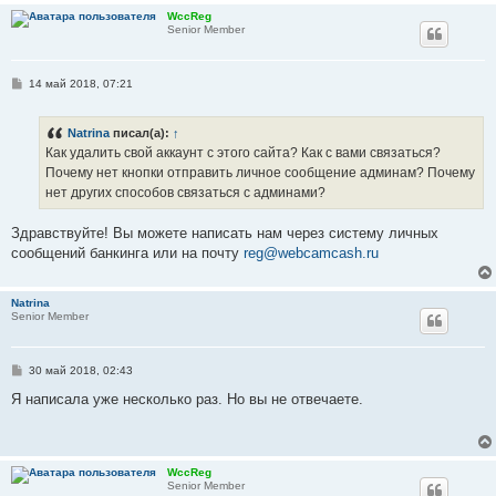
WccReg
Senior Member
С
14 май 2018, 07:21
о
о
б
Natrina
писал(а):
↑
щ
е
Как удалить свой аккаунт с этого сайта? Как с вами связаться?
н
Почему нет кнопки отправить личное сообщение админам? Почему
и
е
нет других способов связаться с админами?
Здравствуйте! Вы можете написать нам через систему личных
сообщений банкинга или на почту
reg@webcamcash.ru
Natrina
Senior Member
С
30 май 2018, 02:43
о
о
Я написала уже несколько раз. Но вы не отвечаете.
б
щ
е
н
и
WccReg
е
Senior Member