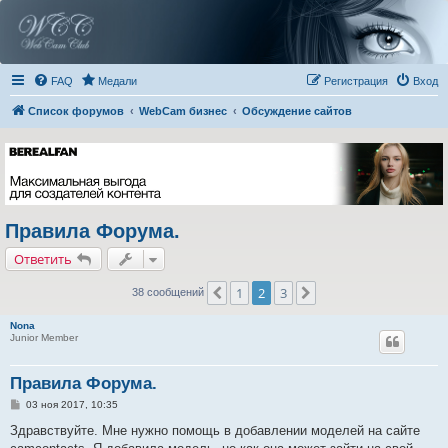
FAQ
Медали
Регистрация
Вход
Список форумов
WebCam бизнес
Обсуждение сайтов
Правила Форума.
Ответить
1
2
3
Пред.
След.
38 сообщений
Nona
Junior Member
Правила Форума.
С
03 ноя 2017, 10:35
о
о
Здравствуйте. Мне нужно помощь в добавлении моделей на сайте
б