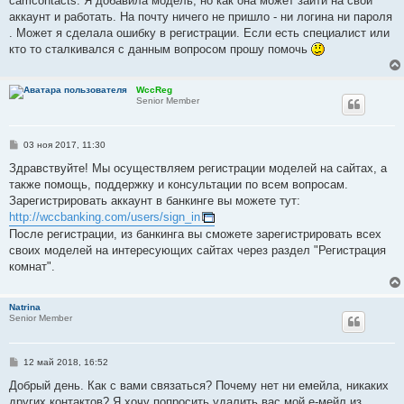
camcontacts. Я добавила модель, но как она может зайти на свой
щ
е
аккаунт и работать. На почту ничего не пришло - ни логина ни пароля
н
. Может я сделала ошибку в регистрации. Если есть специалист или
и
е
кто то сталкивался с данным вопросом прошу помочь
WccReg
Senior Member
С
03 ноя 2017, 11:30
о
о
Здравствуйте! Мы осуществляем регистрации моделей на сайтах, а
б
также помощь, поддержку и консультации по всем вопросам.
щ
е
Зарегистрировать аккаунт в банкинге вы можете тут:
н
http://wccbanking.com/users/sign_in
и
е
После регистрации, из банкинга вы сможете зарегистрировать всех
своих моделей на интересующих сайтах через раздел "Регистрация
комнат".
Natrina
Senior Member
С
12 май 2018, 16:52
о
о
Добрый день. Как с вами связаться? Почему нет ни емейла, никаких
б
других контактов? Я хочу попросить удалить вас мой е-мейл из