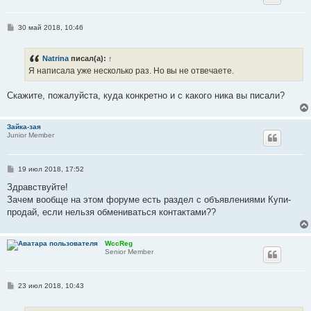
С
30 май 2018, 10:46
о
о
б
Natrina
писал(а):
↑
щ
е
Я написала уже несколько раз. Но вы не отвечаете.
н
и
е
Скажите, пожалуйста, куда конкретно и с какого ника вы писали?
Зайка-зая
Junior Member
С
19 июл 2018, 17:52
о
о
Здравствуйте!
б
Зачем вообще на этом форуме есть раздел с объявлениями Купи-
щ
е
продай, если нельзя обмениваться контактами??
н
и
е
WccReg
Senior Member
С
23 июл 2018, 10:43
о
о
б