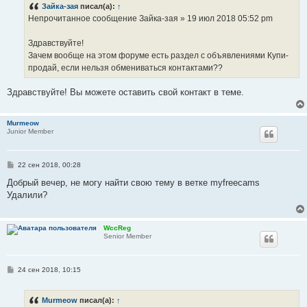
Зайка-зая
писал(а):
↑
щ
е
Непрочитанное сообщение Зайка-зая » 19 июл 2018 05:52 pm
н
и
е
Здравствуйте!
Зачем вообще на этом форуме есть раздел с объявлениями Купи-
продай, если нельзя обмениваться контактами??
Здравствуйте! Вы можете оставить свой контакт в теме.
Murmeow
Junior Member
С
22 сен 2018, 00:28
о
о
Добрый вечер, не могу найти свою тему в ветке myfreecams
б
Удалили?
щ
е
н
и
WccReg
е
Senior Member
С
24 сен 2018, 10:15
о
о
б
Murmeow
писал(а):
↑
щ