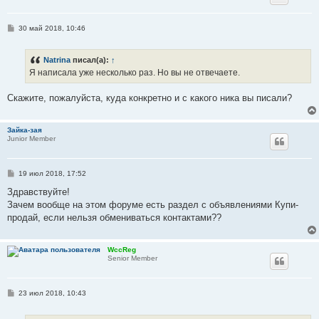
С
30 май 2018, 10:46
о
о
б
Natrina
писал(а):
↑
щ
е
Я написала уже несколько раз. Но вы не отвечаете.
н
и
е
Скажите, пожалуйста, куда конкретно и с какого ника вы писали?
Зайка-зая
Junior Member
С
19 июл 2018, 17:52
о
о
Здравствуйте!
б
Зачем вообще на этом форуме есть раздел с объявлениями Купи-
щ
е
продай, если нельзя обмениваться контактами??
н
и
е
WccReg
Senior Member
С
23 июл 2018, 10:43
о
о
б