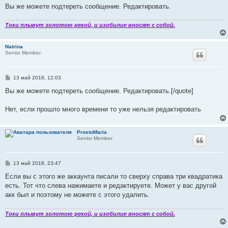
Вы же можете подтереть сообщение. Редактировать.
Токи плывут золотою рекой, и изобилие вносят с собой.
Natrina
Senior Member
С
13 май 2018, 12:03
о
о
Вы же можете подтереть сообщение. Редактировать.[/quote]
б
щ
е
Нет, если прошло много времени то уже нельзя редактировать
н
и
е
ProstoMaria
Senior Member
С
13 май 2018, 23:47
о
о
Если вы с этого же аккаунта писали то сверху справа три квадратика
б
есть. Тот что слева нажимаете и редактируете. Может у вас другой
щ
е
акк был и поэтому не можете с этого удалить.
н
и
е
Токи плывут золотою рекой, и изобилие вносят с собой.