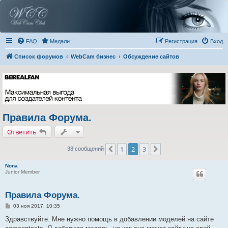
FAQ
Медали
Регистрация
Вход
Список форумов
WebCam бизнес
Обсуждение сайтов
Правила Форума.
Ответить
1
2
3
Пред.
След.
38 сообщений
Nona
Junior Member
Правила Форума.
С
03 ноя 2017, 10:35
о
о
Здравствуйте. Мне нужно помощь в добавлении моделей на сайте
б