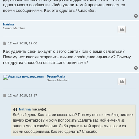
щ
е
одного моего сообшения. Либо удалить мой профиль совсем со
н
всеми сообщениями. Как это сделать? Спасибо .
и
е
Natrina
Senior Member
С
12 май 2018, 17:00
о
о
Как удалить свой аккаунт с этого сайта? Как с вами связаться?
б
Почему нет кнопки отправить личное сообщение админам? Почему
щ
е
нет других способов связаться с админами?
н
и
е
ProstoMaria
Senior Member
С
12 май 2018, 18:17
о
о
б
Natrina
писал(а):
↑
щ
е
Добрый день. Как с вами связаться? Почему нет ни емейла, никаких
н
других контактов? Я хочу попросить удалить вас мой е-мейл из
и
е
одного моего сообшения. Либо удалить мой профиль совсем со
всеми сообщениями. Как это сделать? Спасибо .