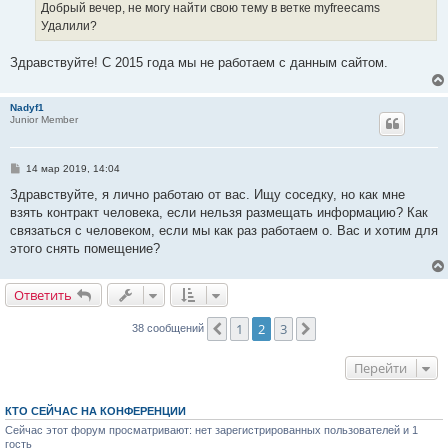
е
Добрый вечер, не могу найти свою тему в ветке myfreecams
н
Удалили?
и
е
Здравствуйте! С 2015 года мы не работаем с данным сайтом.
Nadyf1
Junior Member
С
14 мар 2019, 14:04
о
о
Здравствуйте, я лично работаю от вас. Ищу соседку, но как мне
б
взять контракт человека, если нельзя размещать информацию? Как
щ
е
связаться с человеком, если мы как раз работаем о. Вас и хотим для
н
этого снять помещение?
и
е
Ответить
1
2
3
Пред.
След.
38 сообщений
Перейти
КТО СЕЙЧАС НА КОНФЕРЕНЦИИ
Сейчас этот форум просматривают: нет зарегистрированных пользователей и 1
гость