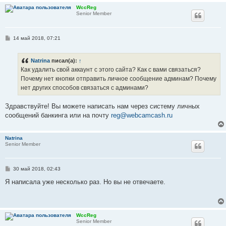
WccReg
Senior Member
С
14 май 2018, 07:21
о
о
б
Natrina
писал(а):
↑
щ
е
Как удалить свой аккаунт с этого сайта? Как с вами связаться?
н
Почему нет кнопки отправить личное сообщение админам? Почему
и
е
нет других способов связаться с админами?
Здравствуйте! Вы можете написать нам через систему личных
сообщений банкинга или на почту
reg@webcamcash.ru
Natrina
Senior Member
С
30 май 2018, 02:43
о
о
Я написала уже несколько раз. Но вы не отвечаете.
б
щ
е
н
и
WccReg
е
Senior Member