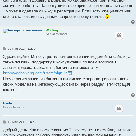
camcontacts. Я добавила модель, но как она может зайти на свой
щ
е
аккаунт и работать. На почту ничего не пришло - ни логина ни пароля
н
. Может я сделала ошибку в регистрации. Если есть специалист или
и
е
кто то сталкивался с данным вопросом прошу помочь
WccReg
Senior Member
С
03 ноя 2017, 11:30
о
о
Здравствуйте! Мы осуществляем регистрации моделей на сайтах, а
б
также помощь, поддержку и консультации по всем вопросам.
щ
е
Зарегистрировать аккаунт в банкинге вы можете тут:
н
http://wccbanking.com/users/sign_in
и
е
После регистрации, из банкинга вы сможете зарегистрировать всех
своих моделей на интересующих сайтах через раздел "Регистрация
комнат".
Natrina
Senior Member
С
12 май 2018, 16:52
о
о
Добрый день. Как с вами связаться? Почему нет ни емейла, никаких
б
других контактов? Я хочу попросить удалить вас мой е-мейл из