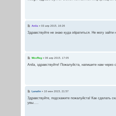
б
щ
е
н
и
е
С
Anila
»
03 апр 2015, 16:26
о
о
Здравствуйте не знаю куда обратиться. Не могу зайти 
б
щ
е
н
и
е
С
WccReg
»
06 апр 2015, 17:05
о
о
Anila, здравствуйте! Пожалуйста, напишите нам через 
б
щ
е
н
и
е
С
Lanalin
»
10 июн 2015, 21:57
о
о
Здравствуйте, подскажите пожалуйста! Как сделать ска
б
увы.....
щ
е
н
и
е