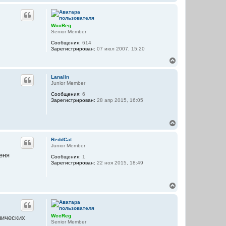
е
н
р
а
н
ч
у
а
WccReg
т
л
Senior Member
ь
у
Сообщения:
614
с
Зарегистрирован:
07 июл 2007, 15:20
я
к
В
н
е
а
р
Lanalin
ч
н
Junior Member
а
у
л
Сообщения:
6
т
Зарегистрирован:
28 апр 2015, 16:05
у
ь
с
я
В
к
е
н
р
а
ReddCat
н
ч
Junior Member
у
а
еня
Сообщения:
1
т
л
Зарегистрирован:
22 ноя 2015, 18:49
ь
у
с
я
В
к
е
н
р
а
н
ч
у
а
WccReg
нических
т
л
Senior Member