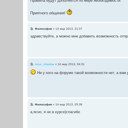
Правила будут дополнятся по мере необходимости.
Приятного общения!
С
Философия
»
13 мар 2013, 21:37
о
о
здравствуйте, а можно мне добавить возможность отп
б
щ
е
н
и
е
С
miss_shadow
»
14 мар 2013, 04:31
о
о
Ни у кого на форуме такой возможности нет, а вам
б
щ
е
н
и
е
С
Философия
»
14 мар 2013, 05:38
о
о
а,ясно, я не в курсе)спасибо
б
щ
е
н