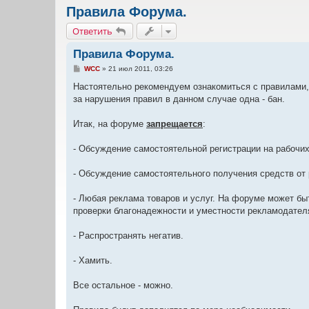
Правила Форума.
Ответить
Правила Форума.
С
WCC
»
21 июл 2011, 03:26
о
о
Настоятельно рекомендуем ознакомиться с правилами, 
б
за нарушения правил в данном случае одна - бан.
щ
е
н
Итак, на форуме
запрещается
:
и
е
- Обсуждение самостоятельной регистрации на рабочи
- Обсуждение самостоятельного получения средств от
- Любая реклама товаров и услуг. На форуме может б
проверки благонадежности и уместности рекламодател
- Распространять негатив.
- Хамить.
Все остальное - можно.