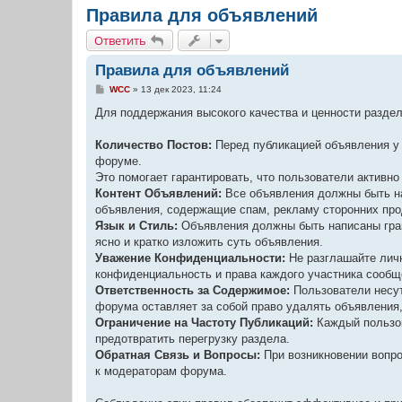
Правила для объявлений
Ответить
Правила для объявлений
С
WCC
»
13 дек 2023, 11:24
о
о
Для поддержания высокого качества и ценности разд
б
щ
е
Количество Постов:
Перед публикацией объявления у
н
форуме.
и
е
Это помогает гарантировать, что пользователи активно
Контент Объявлений:
Все объявления должны быть на
объявления, содержащие спам, рекламу сторонних прод
Язык и Стиль:
Объявления должны быть написаны грамо
ясно и кратко изложить суть объявления.
Уважение Конфиденциальности:
Не разглашайте личн
конфиденциальность и права каждого участника сообщ
Ответственность за Содержимое:
Пользователи несут
форума оставляет за собой право удалять объявления
Ограничение на Частоту Публикаций:
Каждый пользов
предотвратить перегрузку раздела.
Обратная Связь и Вопросы:
При возникновении вопр
к модераторам форума.