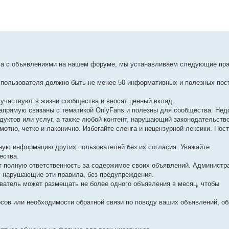
ела с объявлениями на нашем форуме, мы устанавливаем следующие пра
 пользователя должно быть не менее 50 информативных и полезных пос
 участвуют в жизни сообщества и вносят ценный вклад.
прямую связаны с тематикой OnlyFans и полезны для сообщества. Не
уктов или услуг, а также любой контент, нарушающий законодательство
тно, четко и лаконично. Избегайте сленга и нецензурной лексики. Пос
ую информацию других пользователей без их согласия. Уважайте
ества.
 полную ответственность за содержимое своих объявлений. Администр
, нарушающие эти правила, без предупреждения.
атель может размещать не более одного объявления в месяц, чтобы
осов или необходимости обратной связи по поводу ваших объявлений, о