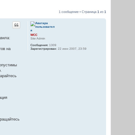
1 сообщение • Страница
1
из
1
WCC
вила:
Site Admin
Сообщения:
1309
тов на
Зарегистрирован:
22 июн 2007, 23:59
допустимы
.
тарайтесь
ация
бращайтесь