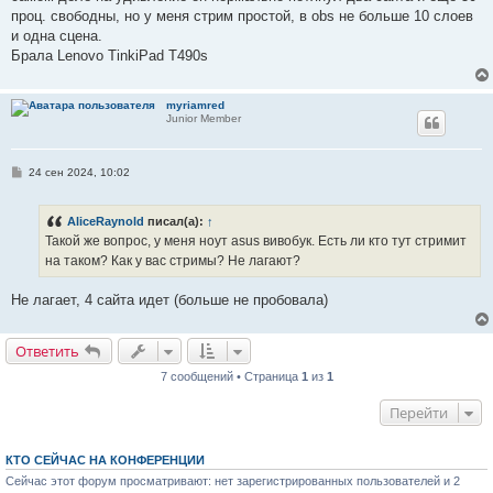
е
проц. свободны, но у меня стрим простой, в obs не больше 10 слоев
и одна сцена.
Брала Lenovo TinkiPad T490s
myriamred
Junior Member
С
24 сен 2024, 10:02
о
о
б
AliceRaynold
писал(а):
↑
щ
е
Такой же вопрос, у меня ноут asus вивобук. Есть ли кто тут стримит
н
на таком? Как у вас стримы? Не лагают?
и
е
Не лагает, 4 сайта идет (больше не пробовала)
Ответить
7 сообщений • Страница
1
из
1
Перейти
КТО СЕЙЧАС НА КОНФЕРЕНЦИИ
Сейчас этот форум просматривают: нет зарегистрированных пользователей и 2