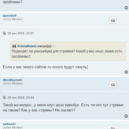
проблемы?
щ
е
н
и
DairriSOF
е
Junior Member
С
18 сен 2024, 10:07
о
о
б
KristalRawie
писал(а):
↑
щ
е
Подходят ли ультрабуки для стримов? Какой у вас опыт, какие есть
н
проблемы?
и
е
Если у вас много сайтов то плохо будут тянуть(
AliceRaynold
Junior Member
С
18 сен 2024, 13:43
о
о
Такой же вопрос, у меня ноут asus вивобук. Есть ли кто тут стримит
б
на таком? Как у вас стримы? Не лагают?
щ
е
н
и
nathan37
е
Junior Member