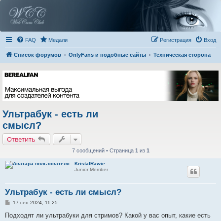
FAQ
Медали
Регистрация
Вход
Список форумов
OnlyFans и подобные сайты
Техническая сторона
Ультрабук - есть ли
смысл?
Ответить
7 сообщений • Страница
1
из
1
KristalRawie
Junior Member
Ультрабук - есть ли смысл?
С
17 сен 2024, 11:25
о
о
Подходят ли ультрабуки для стримов? Какой у вас опыт, какие есть
б