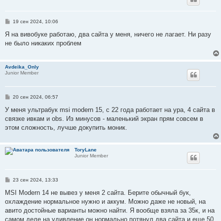
С
19 сен 2024, 10:06
о
о
Я на вивобуке работаю, два сайта у меня, ничего не лагает. Ни разу
б
не было никаких проблем
щ
е
н
и
Avdeika_Only
е
Junior Member
С
20 сен 2024, 06:57
о
о
У меня ультрабук msi modern 15, с 22 года работает на ура, 4 сайта в
б
связке ивкам и obs. Из минусов - маленький экран прям совсем в
щ
е
этом сложность, лучше докупить моник.
н
и
е
ToryLane
Junior Member
С
23 сен 2024, 13:33
о
о
MSI Modern 14 не вывез у меня 2 сайта. Берите обычный бук,
б
охлаждение нормальное нужно и аккум. Можно даже не новый, на
щ
е
авито достойные варианты можно найти. Я вообще взяла за 35к, и на
н
самом деле на удивление он нормально потянул два сайта и еще 50
и