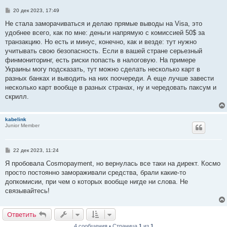
С
20 дек 2023, 17:49
о
о
Не стала заморачиваться и делаю прямые выводы на Visa, это
б
удобнее всего, как по мне: деньги напрямую с комиссией 50$ за
щ
е
транзакцию. Но есть и минус, конечно, как и везде: тут нужно
н
учитывать свою безопасность. Если в вашей стране серьезный
и
е
финмониторинг, есть риски попасть в налоговую. На примере
Украины могу подсказать, тут можно сделать несколько карт в
разных банках и выводить на них поочереди. А еще лучше завести
несколько карт вообще в разных странах, ну и чередовать паксум и
скрилл.
kabelink
Junior Member
С
22 дек 2023, 11:24
о
о
Я пробовала Cosmopayment, но вернулась все таки на директ. Космо
б
просто постоянно замораживали средства, брали какие-то
щ
е
допкомисии, при чем о которых вообще нигде ни слова. Не
н
связывайтесь!
и
е
Ответить
4 сообщения • Страница
1
из
1