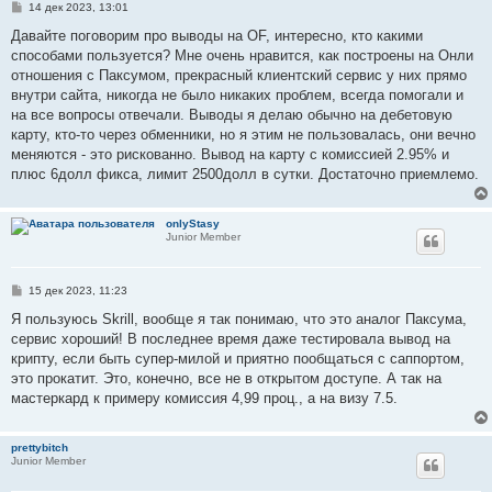
С
14 дек 2023, 13:01
о
о
Давайте поговорим про выводы на OF, интересно, кто какими
б
способами пользуется? Мне очень нравится, как построены на Онли
щ
е
отношения с Паксумом, прекрасный клиентский сервис у них прямо
н
внутри сайта, никогда не было никаких проблем, всегда помогали и
и
е
на все вопросы отвечали. Выводы я делаю обычно на дебетовую
карту, кто-то через обменники, но я этим не пользовалась, они вечно
меняются - это рискованно. Вывод на карту с комиссией 2.95% и
плюс 6долл фикса, лимит 2500долл в сутки. Достаточно приемлемо.
onlyStasy
Junior Member
С
15 дек 2023, 11:23
о
о
Я пользуюсь Skrill, вообще я так понимаю, что это аналог Паксума,
б
сервис хороший! В последнее время даже тестировала вывод на
щ
е
крипту, если быть супер-милой и приятно пообщаться с саппортом,
н
это прокатит. Это, конечно, все не в открытом доступе. А так на
и
е
мастеркард к примеру комиссия 4,99 проц., а на визу 7.5.
prettybitch
Junior Member