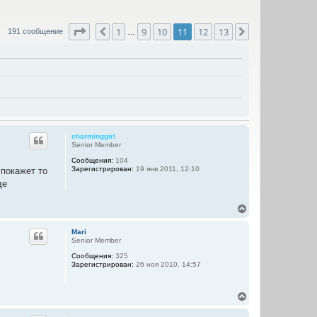
Страница
11
из
13
1
9
10
11
12
13
Пред.
След.
191 сообщение
…
charminggirl
Senior Member
Сообщения:
104
Зарегистрирован:
19 янв 2011, 12:10
 покажет то
де
В
е
р
Mari
н
Senior Member
у
Сообщения:
325
т
Зарегистрирован:
26 ноя 2010, 14:57
ь
с
я
В
к
е
н
р