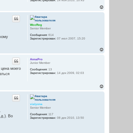
Зарегистрирован:
14 ноя 2010, 10:43
я
к
В
н
е
а
р
ч
н
а
у
WccReg
л
т
Senior Member
у
ь
Сообщения:
614
с
скому
Зарегистрирован:
07 июл 2007, 15:20
я
к
н
В
а
е
ч
р
AnnaPro
а
н
Junior Member
л
у
 цена моего
у
Сообщения:
13
т
Зарегистрирован:
14 дек 2009, 02:03
аться
ь
с
я
В
к
е
н
р
а
н
ч
у
а
vialyona
т
л
Senior Member
.
ь
у
Сообщения:
117
с
д.). Во
Зарегистрирован:
08 дек 2010, 13:50
я
к
н
а