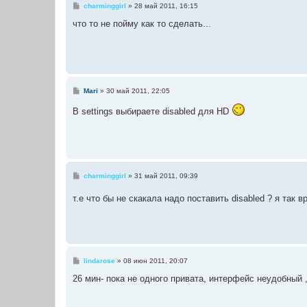
С
charminggirl
»
28 май 2011, 16:15
о
о
что то не пойму как то сделать...
б
щ
е
н
и
е
С
Mari
»
30 май 2011, 22:05
о
о
В settings выбираете disabled для HD
б
щ
е
н
и
е
С
charminggirl
»
31 май 2011, 09:39
о
о
т.е что бы не скакала надо поставить disabled ? я так 
б
щ
е
н
и
е
С
lindarose
»
08 июн 2011, 20:07
о
о
26 мин- пока не одного привата, интерфейс неудобный 
б
щ
е