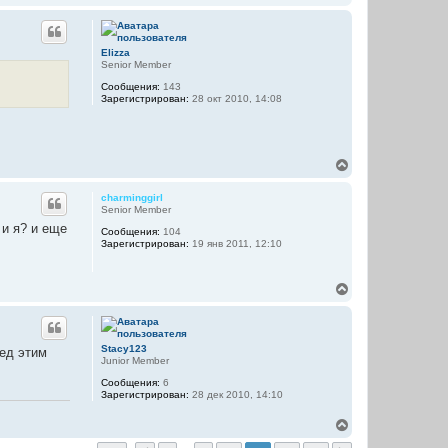
е
а
р
ч
н
а
у
л
Elizza
т
у
Senior Member
ь
Сообщения:
143
с
Зарегистрирован:
28 окт 2010, 14:08
я
к
н
а
ч
В
а
е
л
р
charminggirl
у
н
Senior Member
у
 и я? и еще
Сообщения:
104
т
Зарегистрирован:
19 янв 2011, 12:10
ь
с
я
В
к
е
н
р
а
н
ч
у
а
Stacy123
ред этим
т
л
Junior Member
ь
у
Сообщения:
6
с
Зарегистрирован:
28 дек 2010, 14:10
я
к
В
н
е
а