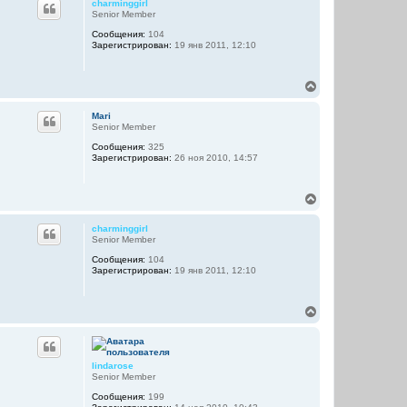
а
charminggirl
н
ч
Senior Member
у
а
Сообщения:
104
т
л
Зарегистрирован:
19 янв 2011, 12:10
ь
у
с
я
В
к
е
н
р
а
Mari
н
ч
Senior Member
у
а
Сообщения:
325
т
л
Зарегистрирован:
26 ноя 2010, 14:57
ь
у
с
я
В
к
е
н
р
а
charminggirl
н
ч
Senior Member
у
а
Сообщения:
104
т
л
Зарегистрирован:
19 янв 2011, 12:10
ь
у
с
я
В
к
е
н
р
а
н
ч
у
а
lindarose
т
л
Senior Member
ь
у
Сообщения:
199
с