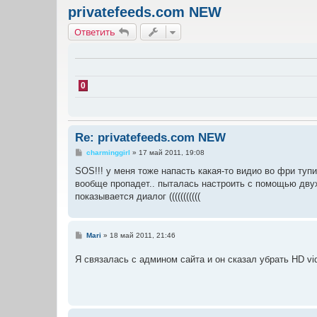
privatefeeds.com NEW
Ответить
0
Re: privatefeeds.com NEW
С
charminggirl
»
17 май 2011, 19:08
о
о
SOS!!! у меня тоже напасть какая-то видио во фри тупит
б
вообще пропадет.. пыталась настроить с помощью двух
щ
е
показывается диалог (((((((((((
н
и
е
С
Mari
»
18 май 2011, 21:46
о
о
Я связалась с админом сайта и он сказал убрать HD vi
б
щ
е
н
и
е