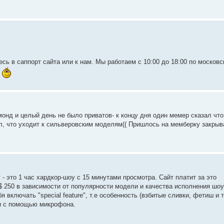
сь в саппорт сайта или к нам. Мы работаем с 10:00 до 18:00 по москов
.
онд и целый день не было приватов- к концу дня один мемер сказал что
зал, что уходит к сильверовским моделям(( Пришлось на мемберку закрыв
 это 1 час хардкор-шоу с 15 минутами просмотра. Сайт платит за это
$ 250 в зависимости от популярности модели и качества исполнения шоу
 включать "special feature", т.е особенность (взбитые сливки, фетиш и т.
и с помощью микрофона.