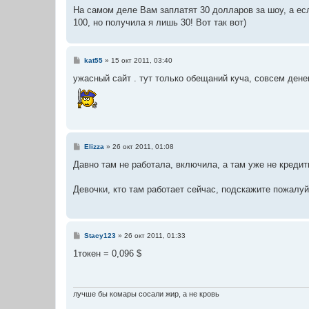
На самом деле Вам заплатят 30 долларов за шоу, а ес
100, но получила я лишь 30! Вот так вот)
С
kat55
»
15 окт 2011, 03:40
о
о
ужасный сайт . тут только обещаний куча, совсем денег
б
щ
е
н
и
е
С
Elizza
»
26 окт 2011, 01:08
о
о
Давно там не работала, включила, а там уже не кредит
б
щ
е
Девочки, кто там работает сейчас, подскажите пожалуй
н
и
е
С
Stacy123
»
26 окт 2011, 01:33
о
о
1токен = 0,096 $
б
щ
е
н
и
лучше бы комары сосали жир, а не кровь
е