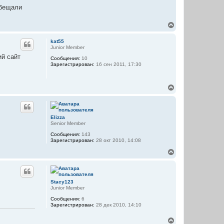
ч
обещали
а
л
В
у
е
р
kat55
н
Junior Member
у
ий сайт
Сообщения:
10
т
Зарегистрирован:
16 сен 2011, 17:30
ь
с
я
В
к
е
н
р
а
н
ч
у
а
Elizza
т
л
Senior Member
ь
у
Сообщения:
143
с
Зарегистрирован:
28 окт 2010, 14:08
я
к
В
н
е
а
р
ч
н
а
у
Stacy123
л
т
Junior Member
у
ь
Сообщения:
6
с
Зарегистрирован:
28 дек 2010, 14:10
я
к
В
н