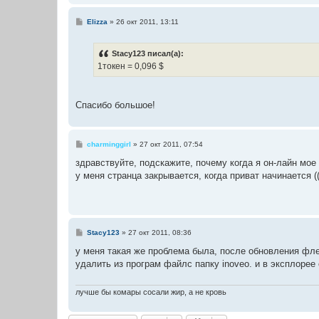
С
Elizza
»
26 окт 2011, 13:11
о
о
б
Stacy123 писал(а):
щ
е
1токен = 0,096 $
н
и
е
Спасибо большое!
С
charminggirl
»
27 окт 2011, 07:54
о
о
здравствуйте, подскажите, почему когда я он-лайн мое
б
у меня странца закрывается, когда приват начинается ((
щ
е
н
и
е
С
Stacy123
»
27 окт 2011, 08:36
о
о
у меня такая же проблема была, после обновления фле
б
удалить из програм файлс папку inoveo. и в эксплоре
щ
е
н
и
лучше бы комары сосали жир, а не кровь
е