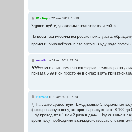
н
и
е
С
WccReg
»
22 июн 2011, 16:10
о
о
Здравствуйте, уважаемые пользователи сайта.
б
щ
е
По всем техническим вопросам, пожалуйста, обращайте
н
и
времени, обращайтесь в это время - буду рада помочь
е
С
AnnaPro
»
07 окт 2011, 21:58
о
о
ЭЭЭээ мне сайт поменял категорию с сильвера на дайм
б
привата 5,99 и он просто не в силах взять приват-ска
щ
е
н
и
е
С
vialyona
»
09 окт 2011, 16:38
о
о
7) На сайте существуют Ежедневные Специальные шоу -
б
фиксированную цену, которая варьируется от $ 100 до 
щ
е
Шоу проводится 1 или 2 раза в день. Шоу обязано в себя
н
время шоу необходимо взаимодействовать с клиентам
и
е